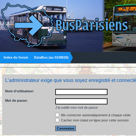
Index du forum
DataBus (au 01/08/26)
L’administrateur exige que vous soyez enregistré et connecté
Nom d’utilisateur:
Mot de passe:
J’ai oublié mon mot de passe
Me connecter automatiquement à chaque visite
Cacher mon statut en ligne pour cette session