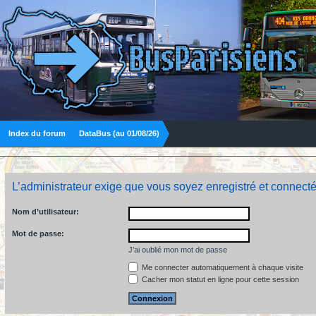
Index du forum
DataBus (au 01/08/26)
L’administrateur exige que vous soyez enregistré et connecté
Nom d’utilisateur:
Mot de passe:
J’ai oublié mon mot de passe
Me connecter automatiquement à chaque visite
Cacher mon statut en ligne pour cette session