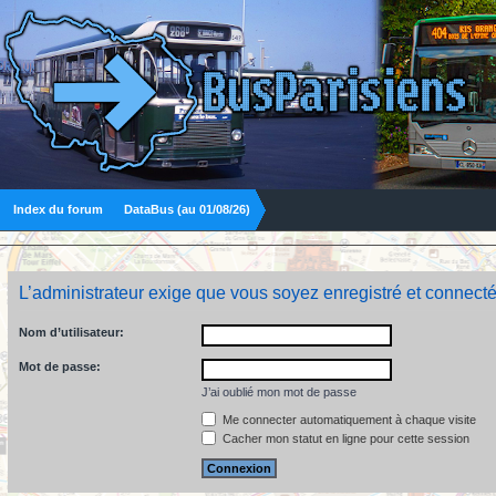
Index du forum
DataBus (au 01/08/26)
L’administrateur exige que vous soyez enregistré et connecté
Nom d’utilisateur:
Mot de passe:
J’ai oublié mon mot de passe
Me connecter automatiquement à chaque visite
Cacher mon statut en ligne pour cette session