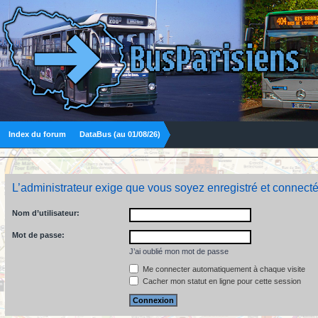
Index du forum
DataBus (au 01/08/26)
L’administrateur exige que vous soyez enregistré et connecté
Nom d’utilisateur:
Mot de passe:
J’ai oublié mon mot de passe
Me connecter automatiquement à chaque visite
Cacher mon statut en ligne pour cette session