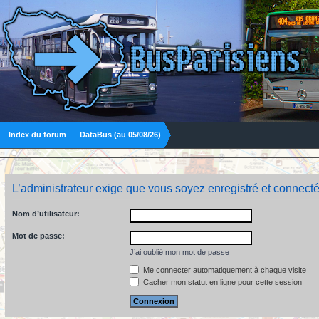
Index du forum
DataBus (au 05/08/26)
L’administrateur exige que vous soyez enregistré et connecté
Nom d’utilisateur:
Mot de passe:
J’ai oublié mon mot de passe
Me connecter automatiquement à chaque visite
Cacher mon statut en ligne pour cette session