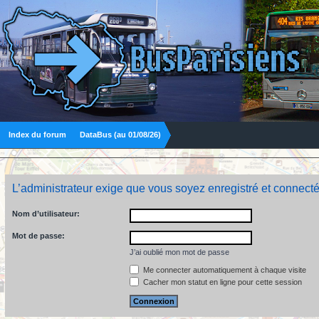
Index du forum
DataBus (au 01/08/26)
L’administrateur exige que vous soyez enregistré et connecté
Nom d’utilisateur:
Mot de passe:
J’ai oublié mon mot de passe
Me connecter automatiquement à chaque visite
Cacher mon statut en ligne pour cette session