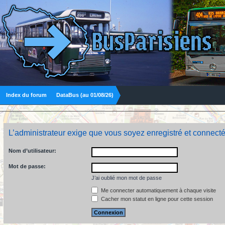
Index du forum
DataBus (au 01/08/26)
L’administrateur exige que vous soyez enregistré et connecté
Nom d’utilisateur:
Mot de passe:
J’ai oublié mon mot de passe
Me connecter automatiquement à chaque visite
Cacher mon statut en ligne pour cette session