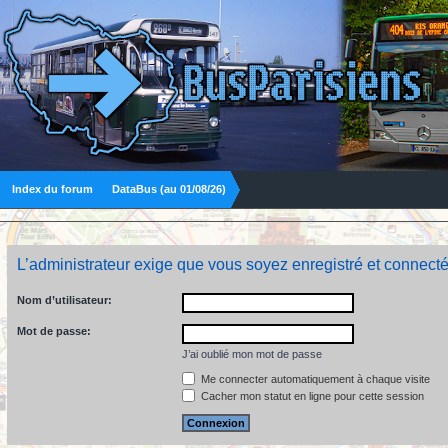
Index du forum
DataBus (au 01/08/26)
L’administrateur exige que vous soyez enregistré et connecté
Nom d’utilisateur:
Mot de passe:
J’ai oublié mon mot de passe
Me connecter automatiquement à chaque visite
Cacher mon statut en ligne pour cette session