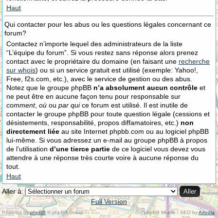
Haut
Qui contacter pour les abus ou les questions légales concernant ce
forum?
Contactez n’importe lequel des administrateurs de la liste
“L’équipe du forum”. Si vous restez sans réponse alors prenez
contact avec le propriétaire du domaine (en faisant une
recherche
sur whois
) ou si un service gratuit est utilisé (exemple: Yahoo!,
Free, f2s.com, etc.), avec le service de gestion ou des abus.
Notez que le groupe phpBB
n’a absolument aucun contrôle
et
ne peut être en aucune façon tenu pour responsable sur
comment
,
où
ou
par qui
ce forum est utilisé. Il est inutile de
contacter le groupe phpBB pour toute question légale (cessions et
désistements, responsabilité, propos diffamatoires, etc.)
non
directement liée
au site Internet phpbb.com ou au logiciel phpBB
lui-même. Si vous adressez un e-mail au groupe phpBB à propos
de l’utilisation
d’une tierce partie
de ce logiciel vous devez vous
attendre à une réponse très courte voire à aucune réponse du
tout.
Haut
Aller à:
Full Version
Powered by
phpBB
© phpBB Group.
phpBB Mobile / SEO by
Artodia
.