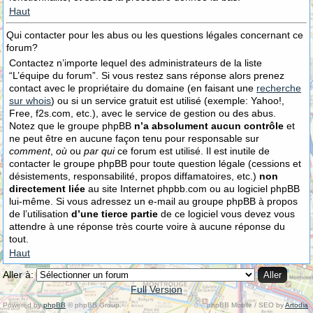
Haut
Qui contacter pour les abus ou les questions légales concernant ce
forum?
Contactez n’importe lequel des administrateurs de la liste
“L’équipe du forum”. Si vous restez sans réponse alors prenez
contact avec le propriétaire du domaine (en faisant une
recherche
sur whois
) ou si un service gratuit est utilisé (exemple: Yahoo!,
Free, f2s.com, etc.), avec le service de gestion ou des abus.
Notez que le groupe phpBB
n’a absolument aucun contrôle
et
ne peut être en aucune façon tenu pour responsable sur
comment
,
où
ou
par qui
ce forum est utilisé. Il est inutile de
contacter le groupe phpBB pour toute question légale (cessions et
désistements, responsabilité, propos diffamatoires, etc.)
non
directement liée
au site Internet phpbb.com ou au logiciel phpBB
lui-même. Si vous adressez un e-mail au groupe phpBB à propos
de l’utilisation
d’une tierce partie
de ce logiciel vous devez vous
attendre à une réponse très courte voire à aucune réponse du
tout.
Haut
Aller à:
Full Version
Powered by
phpBB
© phpBB Group.
phpBB Mobile / SEO by
Artodia
.