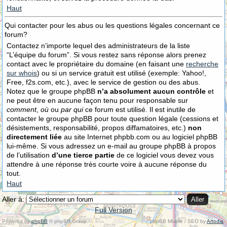
Haut
Qui contacter pour les abus ou les questions légales concernant ce
forum?
Contactez n’importe lequel des administrateurs de la liste
“L’équipe du forum”. Si vous restez sans réponse alors prenez
contact avec le propriétaire du domaine (en faisant une
recherche
sur whois
) ou si un service gratuit est utilisé (exemple: Yahoo!,
Free, f2s.com, etc.), avec le service de gestion ou des abus.
Notez que le groupe phpBB
n’a absolument aucun contrôle
et
ne peut être en aucune façon tenu pour responsable sur
comment
,
où
ou
par qui
ce forum est utilisé. Il est inutile de
contacter le groupe phpBB pour toute question légale (cessions et
désistements, responsabilité, propos diffamatoires, etc.)
non
directement liée
au site Internet phpbb.com ou au logiciel phpBB
lui-même. Si vous adressez un e-mail au groupe phpBB à propos
de l’utilisation
d’une tierce partie
de ce logiciel vous devez vous
attendre à une réponse très courte voire à aucune réponse du
tout.
Haut
Aller à:
Full Version
Powered by
phpBB
© phpBB Group.
phpBB Mobile / SEO by
Artodia
.