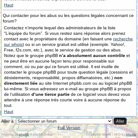
Haut
Qui contacter pour les abus ou les questions légales concernant ce
forum?
Contactez n’importe lequel des administrateurs de la liste
“L’équipe du forum”. Si vous restez sans réponse alors prenez
contact avec le propriétaire du domaine (en faisant une
recherche
sur whois
) ou si un service gratuit est utilisé (exemple: Yahoo!,
Free, f2s.com, etc.), avec le service de gestion ou des abus.
Notez que le groupe phpBB
n’a absolument aucun contrôle
et
ne peut être en aucune façon tenu pour responsable sur
comment
,
où
ou
par qui
ce forum est utilisé. Il est inutile de
contacter le groupe phpBB pour toute question légale (cessions et
désistements, responsabilité, propos diffamatoires, etc.)
non
directement liée
au site Internet phpbb.com ou au logiciel phpBB
lui-même. Si vous adressez un e-mail au groupe phpBB à propos
de l’utilisation
d’une tierce partie
de ce logiciel vous devez vous
attendre à une réponse très courte voire à aucune réponse du
tout.
Haut
Aller à:
Full Version
Powered by
phpBB
© phpBB Group.
phpBB Mobile / SEO by
Artodia
.