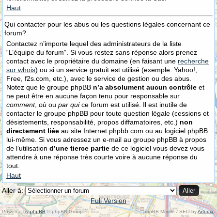
Haut
Qui contacter pour les abus ou les questions légales concernant ce
forum?
Contactez n’importe lequel des administrateurs de la liste
“L’équipe du forum”. Si vous restez sans réponse alors prenez
contact avec le propriétaire du domaine (en faisant une
recherche
sur whois
) ou si un service gratuit est utilisé (exemple: Yahoo!,
Free, f2s.com, etc.), avec le service de gestion ou des abus.
Notez que le groupe phpBB
n’a absolument aucun contrôle
et
ne peut être en aucune façon tenu pour responsable sur
comment
,
où
ou
par qui
ce forum est utilisé. Il est inutile de
contacter le groupe phpBB pour toute question légale (cessions et
désistements, responsabilité, propos diffamatoires, etc.)
non
directement liée
au site Internet phpbb.com ou au logiciel phpBB
lui-même. Si vous adressez un e-mail au groupe phpBB à propos
de l’utilisation
d’une tierce partie
de ce logiciel vous devez vous
attendre à une réponse très courte voire à aucune réponse du
tout.
Haut
Aller à:
Full Version
Powered by
phpBB
© phpBB Group.
phpBB Mobile / SEO by
Artodia
.