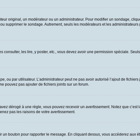
ur original, un modérateur ou un administrateur. Pour modifier un sondage, cliqu
n ou supprimer le sondage. Autrement, seuls les modérateurs et les administrateurs
es consulter, les lire, y poster, etc., vous devez avoir une permission spéciale. Se
upe, ou par utilisateur. L’administrateur peut ne pas avoir autorisé l’ajout de fichie
e pouvez pas ajouter de fichiers joints sur un forum.
vez dérogé à une règle, vous pouvez recevoir un avertissement. Notez que c’est la
renez pas les raisons de votre avertissement.
 voir un bouton pour rapporter le message. En cliquant dessus, vous accéderez aux é