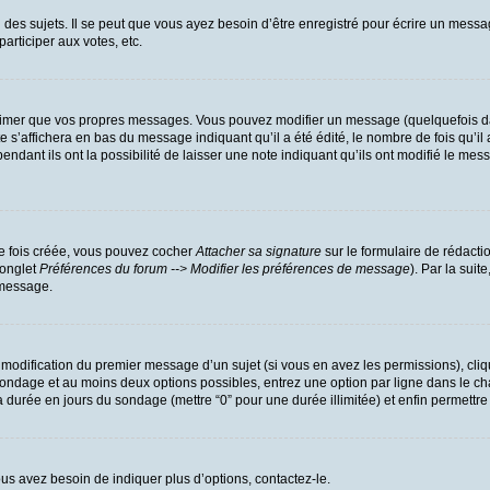
es sujets. Il se peut que vous ayez besoin d’être enregistré pour écrire un messa
participer aux votes, etc.
rimer que vos propres messages. Vous pouvez modifier un message (quelquefois dan
’affichera en bas du message indiquant qu’il a été édité, le nombre de fois qu’il a
dant ils ont la possibilité de laisser une note indiquant qu’ils ont modifié le mess
ne fois créée, vous pouvez cocher
Attacher sa signature
sur le formulaire de rédacti
(onglet
Préférences du forum --> Modifier les préférences de message
). Par la sui
 message.
a modification du premier message d’un sujet (si vous en avez les permissions), cliq
u sondage et au moins deux options possibles, entrez une option par ligne dans l
r la durée en jours du sondage (mettre “0” pour une durée illimitée) et enfin permettre
us avez besoin de indiquer plus d’options, contactez-le.