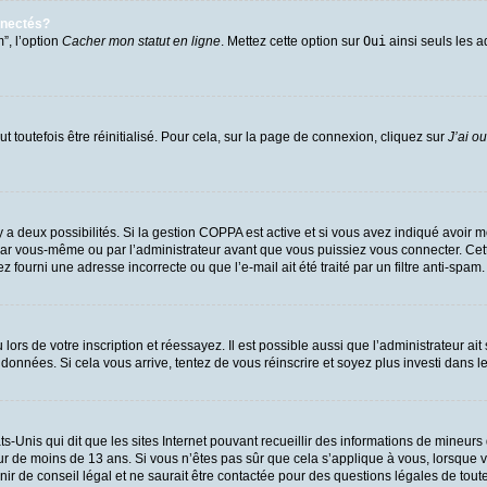
nnectés?
”, l’option
Cacher mon statut en ligne
. Mettez cette option sur
Oui
ainsi seuls les a
 toutefois être réinitialisé. Pour cela, sur la page de connexion, cliquez sur
J’ai o
l y a deux possibilités. Si la gestion COPPA est active et si vous avez indiqué avoir m
par vous-même ou par l’administrateur avant que vous puissiez vous connecter. Cette 
 fourni une adresse incorrecte ou que l’e-mail ait été traité par un filtre anti-spam.
ors de votre inscription et réessayez. Il est possible aussi que l’administrateur ait
 données. Si cela vous arrive, tentez de vous réinscrire et soyez plus investi dans l
ts-Unis qui dit que les sites Internet pouvant recueillir des informations de mineu
eur de moins de 13 ans. Si vous n’êtes pas sûr que cela s’applique à vous, lorsque v
 de conseil légal et ne saurait être contactée pour des questions légales de toute 