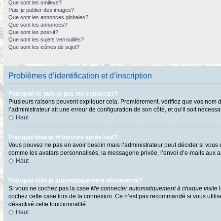
Que sont les smileys?
Puis-je publier des images?
Que sont les annonces globales?
Que sont les annonces?
Que sont les post-it?
Que sont les sujets verrouillés?
Que sont les icônes de sujet?
Problèmes d’identification et d’inscription
Pourquoi ne puis-je pas me connecter?
Plusieurs raisons peuvent expliquer cela. Premièrement, vérifiez que vos nom d’ut
l’administrateur ait une erreur de configuration de son côté, et qu’il soit nécessai
Haut
Pourquoi dois-je m’inscrire après tout?
Vous pouvez ne pas en avoir besoin mais l’administrateur peut décider si vous d
comme les avatars personnalisés, la messagerie privée, l’envoi d’e-mails aux au
Haut
Pourquoi suis-je automatiquement déconnecté?
Si vous ne cochez pas la case
Me connecter automatiquement à chaque visite
l
cochez cette case lors de la connexion. Ce n’est pas recommandé si vous utilisez
désactivé cette fonctionnalité.
Haut