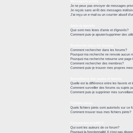
Messagerie privée
Je ne peux pas envoyer de messages priv
Je reçois sans arrêt des messages indésir
J’ai reçu un e-mail ou un courrier abusif d’u
Amis et ignorés
Que sont mes listes d’amis et d’ignorés?
Comment puis-je ajouter/supprimer des utili
Recherche dans les forums
Comment rechercher dans les forums?
Pourquoi ma recherche ne renvoie aucun ré
Pourquoi ma recherche retourne une page 
Comment rechercher des membres?
Comment puis-je trouver mes propres mess
Surveillance des sujets et favoris
Quelle est la différence entre les favoris et 
Comment surveiller des forums ou sujets pa
Comment puis-je supprimer mes surveillan
Fichiers joints
Quels fichiers joints sont autorisés sur ce 
Comment trouver tous mes fichiers joints?
Concernant phpBB 3
Qui sont les auteurs de ce forum?
Pourquoi la fonctionnalité X n’est pas dispon