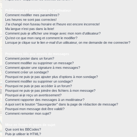
Préférences et paramètres de l’utilisateur
Comment modifier mes paramètres?
Les heures ne sont pas correctes!
J’ai changé mon fuseau horaire et l’heure est encore incorrecte!
Ma langue n’est pas dans la liste!
Comment puis-je afficher une image avec mon nom d’utilisateur?
Qu’est-ce que mon rang et comment le modifier?
Lorsque je clique sur le lien
e-mail
d’un utilisateur, on me demande de me connecter?
Problèmes liés aux envois de messages
Comment poster dans un forum?
Comment modifier ou supprimer un message?
Comment ajouter une signature à mes messages?
Comment créer un sondage?
Pourquoi ne puis-je pas ajouter plus d’options à mon sondage?
Comment modifier ou supprimer un sondage?
Pourquoi ne puis-je pas accéder à un forum?
Pourquoi ne puis-je pas joindre des fichiers à mon message?
Pourquoi ai-je reçu un avertissement?
Comment rapporter des messages à un modérateur?
A quoi sert le bouton “Sauvegarder” dans la page de rédaction de message?
Pourquoi mon message doit être validé?
Comment remonter mon sujet?
Mise en forme et types de sujet
Que sont les BBCodes?
Puis-je utiliser le HTML?