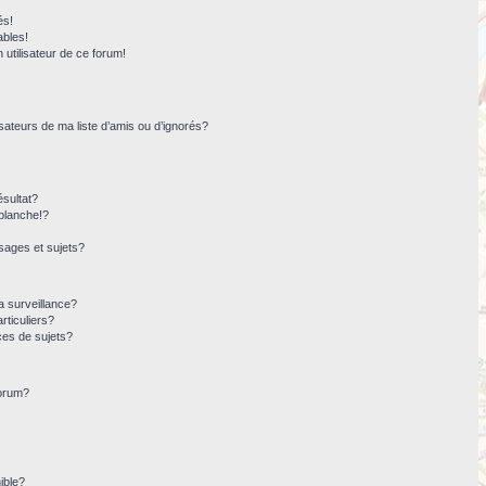
és!
ables!
n utilisateur de ce forum!
sateurs de ma liste d’amis ou d’ignorés?
sultat?
blanche!?
ages et sujets?
la surveillance?
rticuliers?
ces de sujets?
forum?
ible?