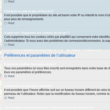
Haut
Pourquoi ne puis-je pas m’inscrire?
Il est possible que le propriétaire du site ait banni votre IP ou interdit le nom 
pour plus de renseignements.
Haut
A quoi sert “Supprimer les cookies du forum”?
Cela supprime tous les cookies créés par phpBB3 qui conservent votre identificat
l’administrateur. Si vous avez des problèmes de connexion/déconnexion, la supp
Haut
Préférences et paramètres de l’utilisateur
Comment modifier mes paramètres?
Tous vos paramètres (si vous êtes inscrit) sont enregistrés dans notre base de do
tous vos paramètres et préférences.
Haut
Les heures ne sont pas correctes!
Il est possible que l’heure affichée soit sur un fuseau horaire différent de cel
panneau de l’utilisateur. Notez que la modification du fuseau horaire, comme la p
Haut
J’ai changé mon fuseau horaire et l’heure est encore incorrecte!