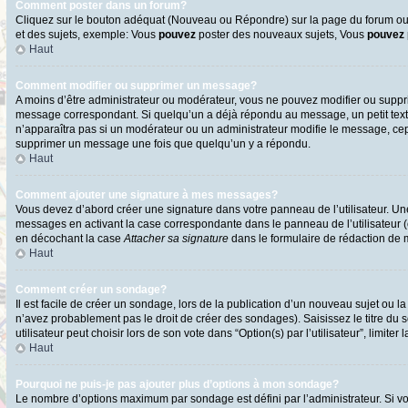
Comment poster dans un forum?
Cliquez sur le bouton adéquat (Nouveau ou Répondre) sur la page du forum ou d
et des sujets, exemple: Vous
pouvez
poster des nouveaux sujets, Vous
pouvez
Haut
Comment modifier ou supprimer un message?
A moins d’être administrateur ou modérateur, vous ne pouvez modifier ou supp
message correspondant. Si quelqu’un a déjà répondu au message, un petit texte s
n’apparaîtra pas si un modérateur ou un administrateur modifie le message, cepen
supprimer un message une fois que quelqu’un y a répondu.
Haut
Comment ajouter une signature à mes messages?
Vous devez d’abord créer une signature dans votre panneau de l’utilisateur. U
messages en activant la case correspondante dans le panneau de l’utilisateur 
en décochant la case
Attacher sa signature
dans le formulaire de rédaction de
Haut
Comment créer un sondage?
Il est facile de créer un sondage, lors de la publication d’un nouveau sujet ou l
n’avez probablement pas le droit de créer des sondages). Saisissez le titre d
utilisateur peut choisir lors de son vote dans “Option(s) par l’utilisateur”, limite
Haut
Pourquoi ne puis-je pas ajouter plus d’options à mon sondage?
Le nombre d’options maximum par sondage est défini par l’administrateur. Si vo