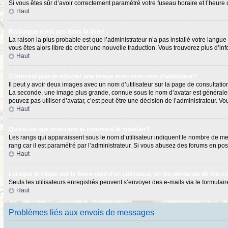
Si vous êtes sûr d’avoir correctement paramétré votre fuseau horaire et l’heure d
Haut
Ma langue n’est pas dans la liste!
La raison la plus probable est que l’administrateur n’a pas installé votre langu
vous êtes alors libre de créer une nouvelle traduction. Vous trouverez plus d’in
Haut
Comment puis-je afficher une image avec mon nom d’utilisateur?
Il peut y avoir deux images avec un nom d’utilisateur sur la page de consultat
La seconde, une image plus grande, connue sous le nom d’avatar est généralement
pouvez pas utiliser d’avatar, c’est peut-être une décision de l’administrateur. 
Haut
Qu’est-ce que mon rang et comment le modifier?
Les rangs qui apparaissent sous le nom d’utilisateur indiquent le nombre de mess
rang car il est paramétré par l’administrateur. Si vous abusez des forums en 
Haut
Lorsque je clique sur le lien
e-mail
d’un utilisateur, on me demande de me c
Seuls les utilisateurs enregistrés peuvent s’envoyer des e-mails via le formulaire
Haut
Problèmes liés aux envois de messages