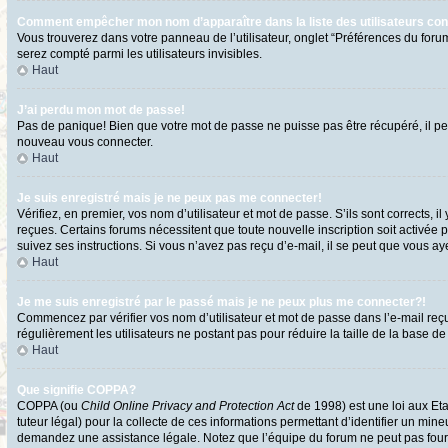
Comment empêcher mon nom d’apparaître dans la liste des utilisateurs co
Vous trouverez dans votre panneau de l’utilisateur, onglet “Préférences du forum
serez compté parmi les utilisateurs invisibles.
Haut
J’ai perdu mon mot de passe!
Pas de panique! Bien que votre mot de passe ne puisse pas être récupéré, il peut
nouveau vous connecter.
Haut
Je suis enregistré mais je ne peux pas me connecter!
Vérifiez, en premier, vos nom d’utilisateur et mot de passe. S’ils sont corrects, i
reçues. Certains forums nécessitent que toute nouvelle inscription soit activée 
suivez ses instructions. Si vous n’avez pas reçu d’e-mail, il se peut que vous ayez
Haut
Je me suis enregistré par le passé mais je ne peux plus me connecter?!
Commencez par vérifier vos nom d’utilisateur et mot de passe dans l’e-mail reçu l
régulièrement les utilisateurs ne postant pas pour réduire la taille de la base de
Haut
Que signifie COPPA?
COPPA (ou
Child Online Privacy and Protection Act
de 1998) est une loi aux Eta
tuteur légal) pour la collecte de ces informations permettant d’identifier un min
demandez une assistance légale. Notez que l’équipe du forum ne peut pas fournir