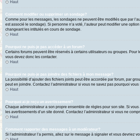
Haut
Comment modifier ou supprimer un sondage?
Comme pour les messages, les sondages ne peuvent être modifiés que par l’aute
est associé le sondage). Si personne n’a voté, l’auteur peut modifier une optio
changeant les intitulés en cours de sondage.
Haut
Pourquoi ne puis-je pas accéder à un forum?
Certains forums peuvent être réservés à certains utilisateurs ou groupes. Pour l
vous devez donc les contacter.
Haut
Pourquoi ne puis-je pas joindre des fichiers à mon message?
La possibilité d’ajouter des fichiers joints peut être accordée par forum, par gro
peut en joindre. Contactez l’administrateur si vous ne savez pas pourquoi vous n
Haut
Pourquoi ai-je reçu un avertissement?
Chaque administrateur a son propre ensemble de règles pour son site. Si vous a
les avertissements d’un site donné. Contactez l’administrateur si vous ne comp
Haut
Comment rapporter des messages à un modérateur?
Si l’administrateur l’a permis, allez sur le message à signaler et vous devriez
Haut