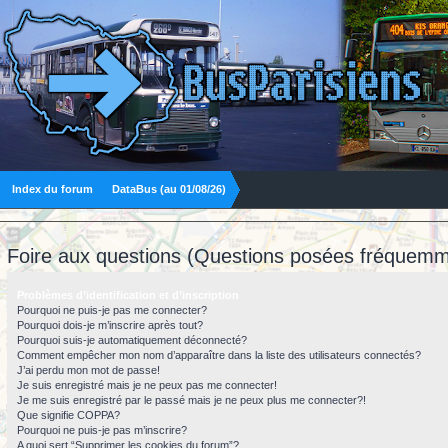
Index du forum
DataBus (au 01/08/26)
Foire aux questions (Questions posées fréquemm
Problèmes d’identification et d’inscription
Pourquoi ne puis-je pas me connecter?
Pourquoi dois-je m’inscrire après tout?
Pourquoi suis-je automatiquement déconnecté?
Comment empêcher mon nom d’apparaître dans la liste des utilisateurs connectés?
J’ai perdu mon mot de passe!
Je suis enregistré mais je ne peux pas me connecter!
Je me suis enregistré par le passé mais je ne peux plus me connecter?!
Que signifie COPPA?
Pourquoi ne puis-je pas m’inscrire?
A quoi sert “Supprimer les cookies du forum”?