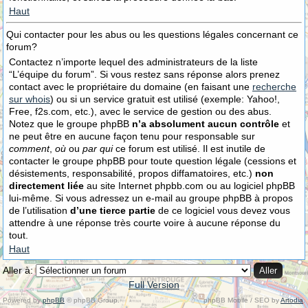
Haut
Qui contacter pour les abus ou les questions légales concernant ce
forum?
Contactez n’importe lequel des administrateurs de la liste
“L’équipe du forum”. Si vous restez sans réponse alors prenez
contact avec le propriétaire du domaine (en faisant une
recherche
sur whois
) ou si un service gratuit est utilisé (exemple: Yahoo!,
Free, f2s.com, etc.), avec le service de gestion ou des abus.
Notez que le groupe phpBB
n’a absolument aucun contrôle
et
ne peut être en aucune façon tenu pour responsable sur
comment
,
où
ou
par qui
ce forum est utilisé. Il est inutile de
contacter le groupe phpBB pour toute question légale (cessions et
désistements, responsabilité, propos diffamatoires, etc.)
non
directement liée
au site Internet phpbb.com ou au logiciel phpBB
lui-même. Si vous adressez un e-mail au groupe phpBB à propos
de l’utilisation
d’une tierce partie
de ce logiciel vous devez vous
attendre à une réponse très courte voire à aucune réponse du
tout.
Haut
Aller à:
Full Version
Powered by
phpBB
© phpBB Group.
phpBB Mobile / SEO by
Artodia
.