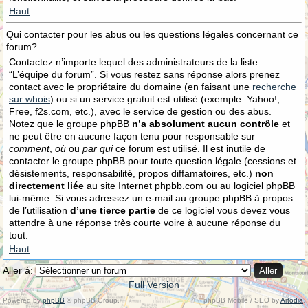
Haut
Qui contacter pour les abus ou les questions légales concernant ce
forum?
Contactez n’importe lequel des administrateurs de la liste
“L’équipe du forum”. Si vous restez sans réponse alors prenez
contact avec le propriétaire du domaine (en faisant une
recherche
sur whois
) ou si un service gratuit est utilisé (exemple: Yahoo!,
Free, f2s.com, etc.), avec le service de gestion ou des abus.
Notez que le groupe phpBB
n’a absolument aucun contrôle
et
ne peut être en aucune façon tenu pour responsable sur
comment
,
où
ou
par qui
ce forum est utilisé. Il est inutile de
contacter le groupe phpBB pour toute question légale (cessions et
désistements, responsabilité, propos diffamatoires, etc.)
non
directement liée
au site Internet phpbb.com ou au logiciel phpBB
lui-même. Si vous adressez un e-mail au groupe phpBB à propos
de l’utilisation
d’une tierce partie
de ce logiciel vous devez vous
attendre à une réponse très courte voire à aucune réponse du
tout.
Haut
Aller à:
Full Version
Powered by
phpBB
© phpBB Group.
phpBB Mobile / SEO by
Artodia
.