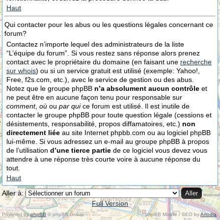
Haut
Qui contacter pour les abus ou les questions légales concernant ce
forum?
Contactez n’importe lequel des administrateurs de la liste
“L’équipe du forum”. Si vous restez sans réponse alors prenez
contact avec le propriétaire du domaine (en faisant une
recherche
sur whois
) ou si un service gratuit est utilisé (exemple: Yahoo!,
Free, f2s.com, etc.), avec le service de gestion ou des abus.
Notez que le groupe phpBB
n’a absolument aucun contrôle
et
ne peut être en aucune façon tenu pour responsable sur
comment
,
où
ou
par qui
ce forum est utilisé. Il est inutile de
contacter le groupe phpBB pour toute question légale (cessions et
désistements, responsabilité, propos diffamatoires, etc.)
non
directement liée
au site Internet phpbb.com ou au logiciel phpBB
lui-même. Si vous adressez un e-mail au groupe phpBB à propos
de l’utilisation
d’une tierce partie
de ce logiciel vous devez vous
attendre à une réponse très courte voire à aucune réponse du
tout.
Haut
Aller à:
Full Version
Powered by
phpBB
© phpBB Group.
phpBB Mobile / SEO by
Artodia
.