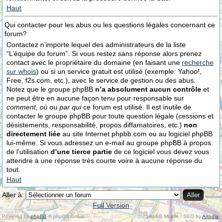
Haut
Qui contacter pour les abus ou les questions légales concernant ce
forum?
Contactez n’importe lequel des administrateurs de la liste
“L’équipe du forum”. Si vous restez sans réponse alors prenez
contact avec le propriétaire du domaine (en faisant une
recherche
sur whois
) ou si un service gratuit est utilisé (exemple: Yahoo!,
Free, f2s.com, etc.), avec le service de gestion ou des abus.
Notez que le groupe phpBB
n’a absolument aucun contrôle
et
ne peut être en aucune façon tenu pour responsable sur
comment
,
où
ou
par qui
ce forum est utilisé. Il est inutile de
contacter le groupe phpBB pour toute question légale (cessions et
désistements, responsabilité, propos diffamatoires, etc.)
non
directement liée
au site Internet phpbb.com ou au logiciel phpBB
lui-même. Si vous adressez un e-mail au groupe phpBB à propos
de l’utilisation
d’une tierce partie
de ce logiciel vous devez vous
attendre à une réponse très courte voire à aucune réponse du
tout.
Haut
Aller à:
Full Version
Powered by
phpBB
© phpBB Group.
phpBB Mobile / SEO by
Artodia
.