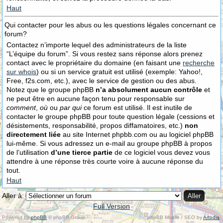
Haut
Qui contacter pour les abus ou les questions légales concernant ce
forum?
Contactez n’importe lequel des administrateurs de la liste
“L’équipe du forum”. Si vous restez sans réponse alors prenez
contact avec le propriétaire du domaine (en faisant une
recherche
sur whois
) ou si un service gratuit est utilisé (exemple: Yahoo!,
Free, f2s.com, etc.), avec le service de gestion ou des abus.
Notez que le groupe phpBB
n’a absolument aucun contrôle
et
ne peut être en aucune façon tenu pour responsable sur
comment
,
où
ou
par qui
ce forum est utilisé. Il est inutile de
contacter le groupe phpBB pour toute question légale (cessions et
désistements, responsabilité, propos diffamatoires, etc.)
non
directement liée
au site Internet phpbb.com ou au logiciel phpBB
lui-même. Si vous adressez un e-mail au groupe phpBB à propos
de l’utilisation
d’une tierce partie
de ce logiciel vous devez vous
attendre à une réponse très courte voire à aucune réponse du
tout.
Haut
Aller à:
Full Version
Powered by
phpBB
© phpBB Group.
phpBB Mobile / SEO by
Artodia
.