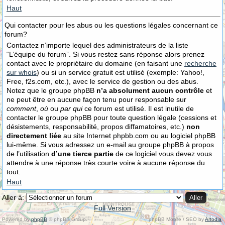
Haut
Qui contacter pour les abus ou les questions légales concernant ce
forum?
Contactez n’importe lequel des administrateurs de la liste
“L’équipe du forum”. Si vous restez sans réponse alors prenez
contact avec le propriétaire du domaine (en faisant une
recherche
sur whois
) ou si un service gratuit est utilisé (exemple: Yahoo!,
Free, f2s.com, etc.), avec le service de gestion ou des abus.
Notez que le groupe phpBB
n’a absolument aucun contrôle
et
ne peut être en aucune façon tenu pour responsable sur
comment
,
où
ou
par qui
ce forum est utilisé. Il est inutile de
contacter le groupe phpBB pour toute question légale (cessions et
désistements, responsabilité, propos diffamatoires, etc.)
non
directement liée
au site Internet phpbb.com ou au logiciel phpBB
lui-même. Si vous adressez un e-mail au groupe phpBB à propos
de l’utilisation
d’une tierce partie
de ce logiciel vous devez vous
attendre à une réponse très courte voire à aucune réponse du
tout.
Haut
Aller à:
Full Version
Powered by
phpBB
© phpBB Group.
phpBB Mobile / SEO by
Artodia
.