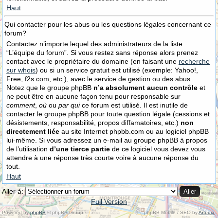
Haut
Qui contacter pour les abus ou les questions légales concernant ce
forum?
Contactez n’importe lequel des administrateurs de la liste
“L’équipe du forum”. Si vous restez sans réponse alors prenez
contact avec le propriétaire du domaine (en faisant une
recherche
sur whois
) ou si un service gratuit est utilisé (exemple: Yahoo!,
Free, f2s.com, etc.), avec le service de gestion ou des abus.
Notez que le groupe phpBB
n’a absolument aucun contrôle
et
ne peut être en aucune façon tenu pour responsable sur
comment
,
où
ou
par qui
ce forum est utilisé. Il est inutile de
contacter le groupe phpBB pour toute question légale (cessions et
désistements, responsabilité, propos diffamatoires, etc.)
non
directement liée
au site Internet phpbb.com ou au logiciel phpBB
lui-même. Si vous adressez un e-mail au groupe phpBB à propos
de l’utilisation
d’une tierce partie
de ce logiciel vous devez vous
attendre à une réponse très courte voire à aucune réponse du
tout.
Haut
Aller à:
Full Version
Powered by
phpBB
© phpBB Group.
phpBB Mobile / SEO by
Artodia
.