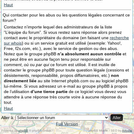
Haut
Qui contacter pour les abus ou les questions légales concernant ce
forum?
Contactez n’importe lequel des administrateurs de la liste
“L’équipe du forum”. Si vous restez sans réponse alors prenez
contact avec le propriétaire du domaine (en faisant une
recherche
sur whois
) ou si un service gratuit est utilisé (exemple: Yahoo!,
Free, f2s.com, etc.), avec le service de gestion ou des abus.
Notez que le groupe phpBB
n’a absolument aucun contrôle
et
ne peut être en aucune façon tenu pour responsable sur
comment
,
où
ou
par qui
ce forum est utilisé. Il est inutile de
contacter le groupe phpBB pour toute question légale (cessions et
désistements, responsabilité, propos diffamatoires, etc.)
non
directement liée
au site Internet phpbb.com ou au logiciel phpBB
lui-même. Si vous adressez un e-mail au groupe phpBB à propos
de l’utilisation
d’une tierce partie
de ce logiciel vous devez vous
attendre à une réponse très courte voire à aucune réponse du
tout.
Haut
Aller à:
Full Version
Powered by
phpBB
© phpBB Group.
phpBB Mobile / SEO by
Artodia
.