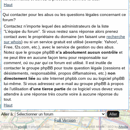
Haut
Qui contacter pour les abus ou les questions légales concernant ce
forum?
Contactez n’importe lequel des administrateurs de la liste
“L’équipe du forum”. Si vous restez sans réponse alors prenez
contact avec le propriétaire du domaine (en faisant une
recherche
sur whois
) ou si un service gratuit est utilisé (exemple: Yahoo!,
Free, f2s.com, etc.), avec le service de gestion ou des abus.
Notez que le groupe phpBB
n’a absolument aucun contrôle
et
ne peut être en aucune façon tenu pour responsable sur
comment
,
où
ou
par qui
ce forum est utilisé. Il est inutile de
contacter le groupe phpBB pour toute question légale (cessions et
désistements, responsabilité, propos diffamatoires, etc.)
non
directement liée
au site Internet phpbb.com ou au logiciel phpBB
lui-même. Si vous adressez un e-mail au groupe phpBB à propos
de l’utilisation
d’une tierce partie
de ce logiciel vous devez vous
attendre à une réponse très courte voire à aucune réponse du
tout.
Haut
Aller à:
Full Version
Powered by
phpBB
© phpBB Group.
phpBB Mobile / SEO by
Artodia
.