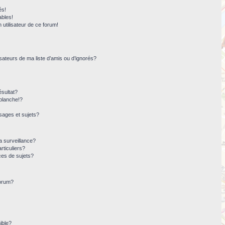
és!
ables!
n utilisateur de ce forum!
sateurs de ma liste d’amis ou d’ignorés?
sultat?
blanche!?
ages et sujets?
la surveillance?
rticuliers?
ces de sujets?
forum?
ible?