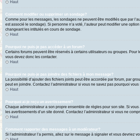
Haut
Comment modifier ou supprimer un sondage?
Comme pour les messages, les sondages ne peuvent être modifiés que par l’aute
est associé le sondage). Si personne n’a voté, l’auteur peut modifier une optio
changeant les intitulés en cours de sondage.
Haut
Pourquoi ne puis-je pas accéder à un forum?
Certains forums peuvent être réservés à certains utilisateurs ou groupes. Pour l
vous devez donc les contacter.
Haut
Pourquoi ne puis-je pas joindre des fichiers à mon message?
La possibilité d’ajouter des fichiers joints peut être accordée par forum, par gro
peut en joindre. Contactez l’administrateur si vous ne savez pas pourquoi vous n
Haut
Pourquoi ai-je reçu un avertissement?
Chaque administrateur a son propre ensemble de règles pour son site. Si vous a
les avertissements d’un site donné. Contactez l’administrateur si vous ne comp
Haut
Comment rapporter des messages à un modérateur?
Si l’administrateur l’a permis, allez sur le message à signaler et vous devriez
Haut