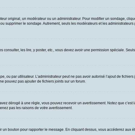
ur original, un modérateur ou un administrateur. Pour modifier un sondage, cliqu
n ou supprimer le sondage. Autrement, seuls les modérateurs et les administrateurs
es consulter, les lire, y poster, etc., vous devez avoir une permission spéciale. Se
upe, ou par utilisateur. L’administrateur peut ne pas avoir autorisé l’ajout de fichie
e pouvez pas ajouter de fichiers joints sur un forum.
vez dérogé à une règle, vous pouvez recevoir un avertissement. Notez que c’est la
renez pas les raisons de votre avertissement.
 voir un bouton pour rapporter le message. En cliquant dessus, vous accéderez aux é