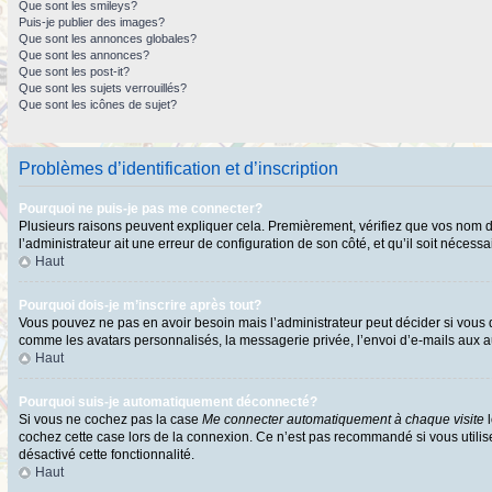
Que sont les smileys?
Puis-je publier des images?
Que sont les annonces globales?
Que sont les annonces?
Que sont les post-it?
Que sont les sujets verrouillés?
Que sont les icônes de sujet?
Problèmes d’identification et d’inscription
Pourquoi ne puis-je pas me connecter?
Plusieurs raisons peuvent expliquer cela. Premièrement, vérifiez que vos nom d’ut
l’administrateur ait une erreur de configuration de son côté, et qu’il soit nécessai
Haut
Pourquoi dois-je m’inscrire après tout?
Vous pouvez ne pas en avoir besoin mais l’administrateur peut décider si vous d
comme les avatars personnalisés, la messagerie privée, l’envoi d’e-mails aux au
Haut
Pourquoi suis-je automatiquement déconnecté?
Si vous ne cochez pas la case
Me connecter automatiquement à chaque visite
l
cochez cette case lors de la connexion. Ce n’est pas recommandé si vous utilisez
désactivé cette fonctionnalité.
Haut