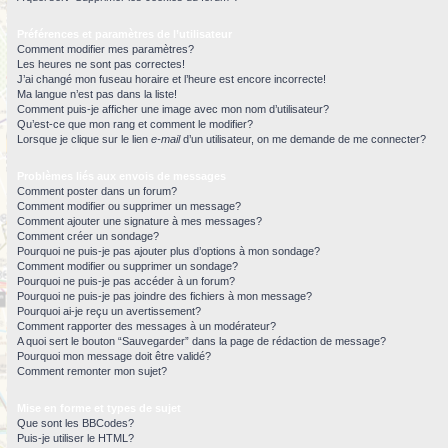
Préférences et paramètres de l’utilisateur
Comment modifier mes paramètres?
Les heures ne sont pas correctes!
J’ai changé mon fuseau horaire et l’heure est encore incorrecte!
Ma langue n’est pas dans la liste!
Comment puis-je afficher une image avec mon nom d’utilisateur?
Qu’est-ce que mon rang et comment le modifier?
Lorsque je clique sur le lien
e-mail
d’un utilisateur, on me demande de me connecter?
Problèmes liés aux envois de messages
Comment poster dans un forum?
Comment modifier ou supprimer un message?
Comment ajouter une signature à mes messages?
Comment créer un sondage?
Pourquoi ne puis-je pas ajouter plus d’options à mon sondage?
Comment modifier ou supprimer un sondage?
Pourquoi ne puis-je pas accéder à un forum?
Pourquoi ne puis-je pas joindre des fichiers à mon message?
Pourquoi ai-je reçu un avertissement?
Comment rapporter des messages à un modérateur?
A quoi sert le bouton “Sauvegarder” dans la page de rédaction de message?
Pourquoi mon message doit être validé?
Comment remonter mon sujet?
Mise en forme et types de sujet
Que sont les BBCodes?
Puis-je utiliser le HTML?