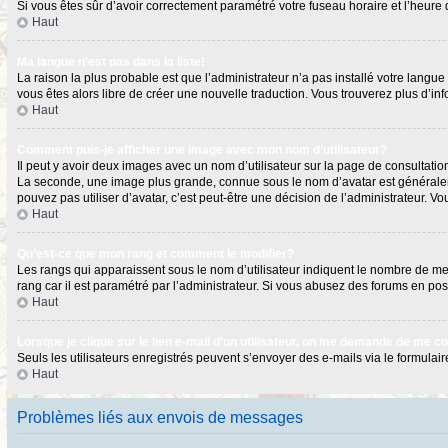
Si vous êtes sûr d’avoir correctement paramétré votre fuseau horaire et l’heure d
Haut
Ma langue n’est pas dans la liste!
La raison la plus probable est que l’administrateur n’a pas installé votre langu
vous êtes alors libre de créer une nouvelle traduction. Vous trouverez plus d’in
Haut
Comment puis-je afficher une image avec mon nom d’utilisateur?
Il peut y avoir deux images avec un nom d’utilisateur sur la page de consultat
La seconde, une image plus grande, connue sous le nom d’avatar est généralement
pouvez pas utiliser d’avatar, c’est peut-être une décision de l’administrateur. 
Haut
Qu’est-ce que mon rang et comment le modifier?
Les rangs qui apparaissent sous le nom d’utilisateur indiquent le nombre de mess
rang car il est paramétré par l’administrateur. Si vous abusez des forums en 
Haut
Lorsque je clique sur le lien
e-mail
d’un utilisateur, on me demande de me c
Seuls les utilisateurs enregistrés peuvent s’envoyer des e-mails via le formulaire
Haut
Problèmes liés aux envois de messages