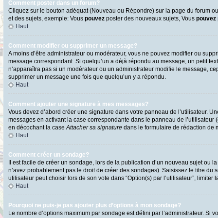
Comment poster dans un forum?
Cliquez sur le bouton adéquat (Nouveau ou Répondre) sur la page du forum ou d
et des sujets, exemple: Vous
pouvez
poster des nouveaux sujets, Vous
pouvez
Haut
Comment modifier ou supprimer un message?
A moins d’être administrateur ou modérateur, vous ne pouvez modifier ou supp
message correspondant. Si quelqu’un a déjà répondu au message, un petit texte s
n’apparaîtra pas si un modérateur ou un administrateur modifie le message, cepen
supprimer un message une fois que quelqu’un y a répondu.
Haut
Comment ajouter une signature à mes messages?
Vous devez d’abord créer une signature dans votre panneau de l’utilisateur. U
messages en activant la case correspondante dans le panneau de l’utilisateur 
en décochant la case
Attacher sa signature
dans le formulaire de rédaction de
Haut
Comment créer un sondage?
Il est facile de créer un sondage, lors de la publication d’un nouveau sujet ou l
n’avez probablement pas le droit de créer des sondages). Saisissez le titre d
utilisateur peut choisir lors de son vote dans “Option(s) par l’utilisateur”, limite
Haut
Pourquoi ne puis-je pas ajouter plus d’options à mon sondage?
Le nombre d’options maximum par sondage est défini par l’administrateur. Si vo