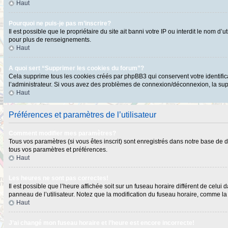
Haut
Pourquoi ne puis-je pas m’inscrire?
Il est possible que le propriétaire du site ait banni votre IP ou interdit le nom 
pour plus de renseignements.
Haut
A quoi sert “Supprimer les cookies du forum”?
Cela supprime tous les cookies créés par phpBB3 qui conservent votre identificat
l’administrateur. Si vous avez des problèmes de connexion/déconnexion, la supp
Haut
Préférences et paramètres de l’utilisateur
Comment modifier mes paramètres?
Tous vos paramètres (si vous êtes inscrit) sont enregistrés dans notre base de do
tous vos paramètres et préférences.
Haut
Les heures ne sont pas correctes!
Il est possible que l’heure affichée soit sur un fuseau horaire différent de cel
panneau de l’utilisateur. Notez que la modification du fuseau horaire, comme la p
Haut
J’ai changé mon fuseau horaire et l’heure est encore incorrecte!