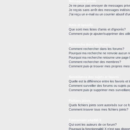
Messagerie privée
Je ne peux pas envoyer de messages priv
Je reçois sans arrêt des messages indésir
J’ai reçu un e-mail ou un courrier abusif d’u
Amis et ignorés
Que sont mes listes d’amis et d’ignorés?
Comment puis-je ajouter/supprimer des utili
Recherche dans les forums
Comment rechercher dans les forums?
Pourquoi ma recherche ne renvoie aucun ré
Pourquoi ma recherche retourne une page 
Comment rechercher des membres?
Comment puis-je trouver mes propres mess
Surveillance des sujets et favoris
Quelle est la différence entre les favoris et 
Comment surveiller des forums ou sujets pa
Comment puis-je supprimer mes surveillan
Fichiers joints
Quels fichiers joints sont autorisés sur ce 
Comment trouver tous mes fichiers joints?
Concernant phpBB 3
Qui sont les auteurs de ce forum?
Pourquoi la fonctionnalité X n’est pas dispon