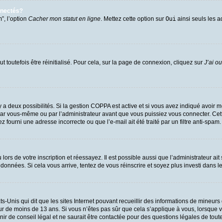
nnectés?
”, l’option
Cacher mon statut en ligne
. Mettez cette option sur
Oui
ainsi seuls les a
 toutefois être réinitialisé. Pour cela, sur la page de connexion, cliquez sur
J’ai o
l y a deux possibilités. Si la gestion COPPA est active et si vous avez indiqué avoir m
par vous-même ou par l’administrateur avant que vous puissiez vous connecter. Cette 
 fourni une adresse incorrecte ou que l’e-mail ait été traité par un filtre anti-spam.
ors de votre inscription et réessayez. Il est possible aussi que l’administrateur ait
 données. Si cela vous arrive, tentez de vous réinscrire et soyez plus investi dans l
ts-Unis qui dit que les sites Internet pouvant recueillir des informations de mineu
eur de moins de 13 ans. Si vous n’êtes pas sûr que cela s’applique à vous, lorsque v
 de conseil légal et ne saurait être contactée pour des questions légales de toute 