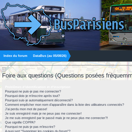
Index du forum
DataBus (au 05/08/26)
Foire aux questions (Questions posées fréquemm
Problèmes d’identification et d’inscription
Pourquoi ne puis-je pas me connecter?
Pourquoi dois-je m’inscrire après tout?
Pourquoi suis-je automatiquement déconnecté?
Comment empêcher mon nom d’apparaître dans la liste des utilisateurs connectés?
J’ai perdu mon mot de passe!
Je suis enregistré mais je ne peux pas me connecter!
Je me suis enregistré par le passé mais je ne peux plus me connecter?!
Que signifie COPPA?
Pourquoi ne puis-je pas m’inscrire?
A quoi sert “Supprimer les cookies du forum”?