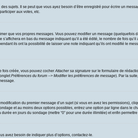
es sujets. Il se peut que vous ayez besoin d’être enregistré pour écrire un messa
participer aux votes, etc.
rimer que vos propres messages. Vous pouvez modifier un message (quelquefois dan
’affichera en bas du message indiquant qu’il a été édité, le nombre de fois qu’il a
dant ils ont la possibilité de laisser une note indiquant qu’ils ont modifié le mess
ne fois créée, vous pouvez cocher
Attacher sa signature
sur le formulaire de rédacti
(onglet
Préférences du forum --> Modifier les préférences de message
). Par la sui
 message.
a modification du premier message d’un sujet (si vous en avez les permissions), cliq
u sondage et au moins deux options possibles, entrez une option par ligne dans l
r la durée en jours du sondage (mettre “0” pour une durée illimitée) et enfin permettre
us avez besoin de indiquer plus d’options, contactez-le.