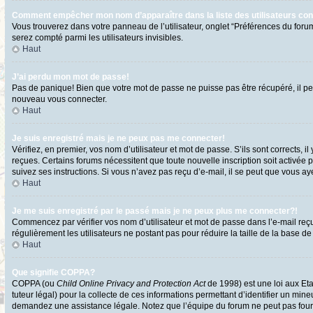
Comment empêcher mon nom d’apparaître dans la liste des utilisateurs co
Vous trouverez dans votre panneau de l’utilisateur, onglet “Préférences du forum
serez compté parmi les utilisateurs invisibles.
Haut
J’ai perdu mon mot de passe!
Pas de panique! Bien que votre mot de passe ne puisse pas être récupéré, il peut
nouveau vous connecter.
Haut
Je suis enregistré mais je ne peux pas me connecter!
Vérifiez, en premier, vos nom d’utilisateur et mot de passe. S’ils sont corrects, i
reçues. Certains forums nécessitent que toute nouvelle inscription soit activée 
suivez ses instructions. Si vous n’avez pas reçu d’e-mail, il se peut que vous ayez
Haut
Je me suis enregistré par le passé mais je ne peux plus me connecter?!
Commencez par vérifier vos nom d’utilisateur et mot de passe dans l’e-mail reçu l
régulièrement les utilisateurs ne postant pas pour réduire la taille de la base de
Haut
Que signifie COPPA?
COPPA (ou
Child Online Privacy and Protection Act
de 1998) est une loi aux Eta
tuteur légal) pour la collecte de ces informations permettant d’identifier un min
demandez une assistance légale. Notez que l’équipe du forum ne peut pas fournir