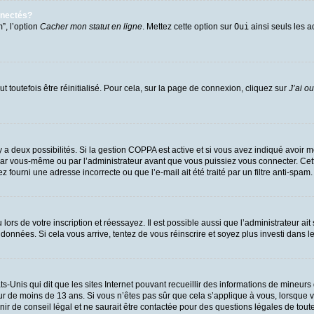
nnectés?
”, l’option
Cacher mon statut en ligne
. Mettez cette option sur
Oui
ainsi seuls les a
 toutefois être réinitialisé. Pour cela, sur la page de connexion, cliquez sur
J’ai o
l y a deux possibilités. Si la gestion COPPA est active et si vous avez indiqué avoir m
par vous-même ou par l’administrateur avant que vous puissiez vous connecter. Cette 
 fourni une adresse incorrecte ou que l’e-mail ait été traité par un filtre anti-spam.
ors de votre inscription et réessayez. Il est possible aussi que l’administrateur ait
 données. Si cela vous arrive, tentez de vous réinscrire et soyez plus investi dans l
ts-Unis qui dit que les sites Internet pouvant recueillir des informations de mineu
eur de moins de 13 ans. Si vous n’êtes pas sûr que cela s’applique à vous, lorsque v
 de conseil légal et ne saurait être contactée pour des questions légales de toute 