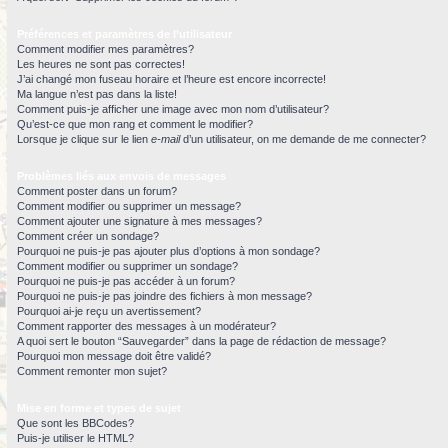
Préférences et paramètres de l’utilisateur
Comment modifier mes paramètres?
Les heures ne sont pas correctes!
J’ai changé mon fuseau horaire et l’heure est encore incorrecte!
Ma langue n’est pas dans la liste!
Comment puis-je afficher une image avec mon nom d’utilisateur?
Qu’est-ce que mon rang et comment le modifier?
Lorsque je clique sur le lien
e-mail
d’un utilisateur, on me demande de me connecter?
Problèmes liés aux envois de messages
Comment poster dans un forum?
Comment modifier ou supprimer un message?
Comment ajouter une signature à mes messages?
Comment créer un sondage?
Pourquoi ne puis-je pas ajouter plus d’options à mon sondage?
Comment modifier ou supprimer un sondage?
Pourquoi ne puis-je pas accéder à un forum?
Pourquoi ne puis-je pas joindre des fichiers à mon message?
Pourquoi ai-je reçu un avertissement?
Comment rapporter des messages à un modérateur?
A quoi sert le bouton “Sauvegarder” dans la page de rédaction de message?
Pourquoi mon message doit être validé?
Comment remonter mon sujet?
Mise en forme et types de sujet
Que sont les BBCodes?
Puis-je utiliser le HTML?