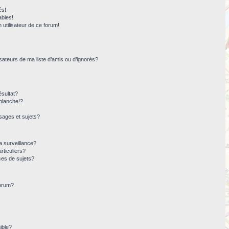
és!
ables!
n utilisateur de ce forum!
sateurs de ma liste d’amis ou d’ignorés?
sultat?
blanche!?
ages et sujets?
la surveillance?
rticuliers?
ces de sujets?
forum?
ible?