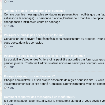
Haut
Comment modifier ou supprimer un sondage?
Comme pour les messages, les sondages ne peuvent être modifiés que par l’aute
est associé le sondage). Si personne n’a voté, l’auteur peut modifier une optio
changeant les intitulés en cours de sondage.
Haut
Pourquoi ne puis-je pas accéder à un forum?
Certains forums peuvent être réservés à certains utilisateurs ou groupes. Pour l
vous devez donc les contacter.
Haut
Pourquoi ne puis-je pas joindre des fichiers à mon message?
La possibilité d’ajouter des fichiers joints peut être accordée par forum, par gro
peut en joindre. Contactez l’administrateur si vous ne savez pas pourquoi vous n
Haut
Pourquoi ai-je reçu un avertissement?
Chaque administrateur a son propre ensemble de règles pour son site. Si vous a
les avertissements d’un site donné. Contactez l’administrateur si vous ne comp
Haut
Comment rapporter des messages à un modérateur?
Si l’administrateur l’a permis, allez sur le message à signaler et vous devriez
Haut