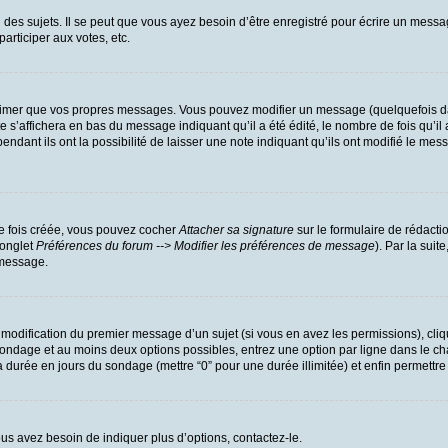
es sujets. Il se peut que vous ayez besoin d’être enregistré pour écrire un messa
participer aux votes, etc.
rimer que vos propres messages. Vous pouvez modifier un message (quelquefois dan
’affichera en bas du message indiquant qu’il a été édité, le nombre de fois qu’il a
dant ils ont la possibilité de laisser une note indiquant qu’ils ont modifié le mess
ne fois créée, vous pouvez cocher
Attacher sa signature
sur le formulaire de rédacti
(onglet
Préférences du forum --> Modifier les préférences de message
). Par la sui
 message.
a modification du premier message d’un sujet (si vous en avez les permissions), cliq
u sondage et au moins deux options possibles, entrez une option par ligne dans l
r la durée en jours du sondage (mettre “0” pour une durée illimitée) et enfin permettre
us avez besoin de indiquer plus d’options, contactez-le.