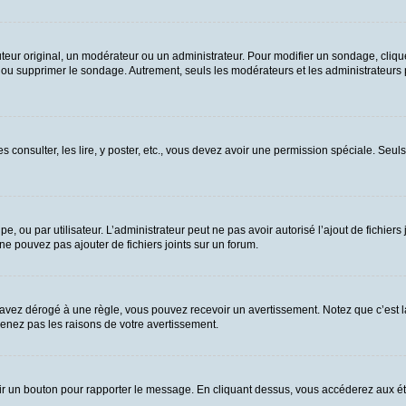
ur original, un modérateur ou un administrateur. Pour modifier un sondage, cliqu
n ou supprimer le sondage. Autrement, seuls les modérateurs et les administrateurs
es consulter, les lire, y poster, etc., vous devez avoir une permission spéciale. Se
upe, ou par utilisateur. L’administrateur peut ne pas avoir autorisé l’ajout de fichie
e pouvez pas ajouter de fichiers joints sur un forum.
vez dérogé à une règle, vous pouvez recevoir un avertissement. Notez que c’est la
renez pas les raisons de votre avertissement.
 voir un bouton pour rapporter le message. En cliquant dessus, vous accéderez aux é