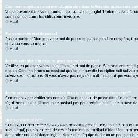
Comment empêcher mon nom d’apparaître dans la liste des utilisateurs co
Vous trouverez dans votre panneau de l’utilisateur, onglet “Préférences du forum
serez compté parmi les utilisateurs invisibles.
Haut
J’ai perdu mon mot de passe!
Pas de panique! Bien que votre mot de passe ne puisse pas être récupéré, il peut
nouveau vous connecter.
Haut
Je suis enregistré mais je ne peux pas me connecter!
Vérifiez, en premier, vos nom d’utilisateur et mot de passe. S’ils sont corrects, i
reçues. Certains forums nécessitent que toute nouvelle inscription soit activée 
suivez ses instructions. Si vous n’avez pas reçu d’e-mail, il se peut que vous ayez
Haut
Je me suis enregistré par le passé mais je ne peux plus me connecter?!
Commencez par vérifier vos nom d’utilisateur et mot de passe dans l’e-mail reçu l
régulièrement les utilisateurs ne postant pas pour réduire la taille de la base de
Haut
Que signifie COPPA?
COPPA (ou
Child Online Privacy and Protection Act
de 1998) est une loi aux Eta
tuteur légal) pour la collecte de ces informations permettant d’identifier un min
demandez une assistance légale. Notez que l’équipe du forum ne peut pas fournir