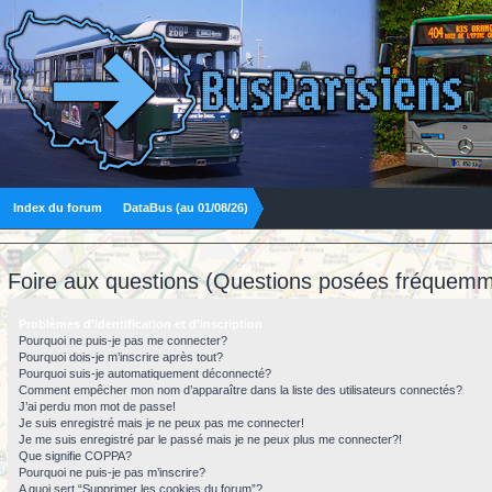
Index du forum
DataBus (au 01/08/26)
Foire aux questions (Questions posées fréquemm
Problèmes d’identification et d’inscription
Pourquoi ne puis-je pas me connecter?
Pourquoi dois-je m’inscrire après tout?
Pourquoi suis-je automatiquement déconnecté?
Comment empêcher mon nom d’apparaître dans la liste des utilisateurs connectés?
J’ai perdu mon mot de passe!
Je suis enregistré mais je ne peux pas me connecter!
Je me suis enregistré par le passé mais je ne peux plus me connecter?!
Que signifie COPPA?
Pourquoi ne puis-je pas m’inscrire?
A quoi sert “Supprimer les cookies du forum”?