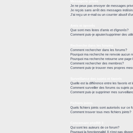
Messagerie privée
Je ne peux pas envoyer de messages priv
Je reçois sans arrêt des messages indésir
J’ai reçu un e-mail ou un courrier abusif d’u
Amis et ignorés
Que sont mes listes d’amis et d’ignorés?
Comment puis-je ajouter/supprimer des utili
Recherche dans les forums
Comment rechercher dans les forums?
Pourquoi ma recherche ne renvoie aucun ré
Pourquoi ma recherche retourne une page 
Comment rechercher des membres?
Comment puis-je trouver mes propres mess
Surveillance des sujets et favoris
Quelle est la différence entre les favoris et 
Comment surveiller des forums ou sujets pa
Comment puis-je supprimer mes surveillan
Fichiers joints
Quels fichiers joints sont autorisés sur ce 
Comment trouver tous mes fichiers joints?
Concernant phpBB 3
Qui sont les auteurs de ce forum?
Pourquoi la fonctionnalité X n’est pas dispon