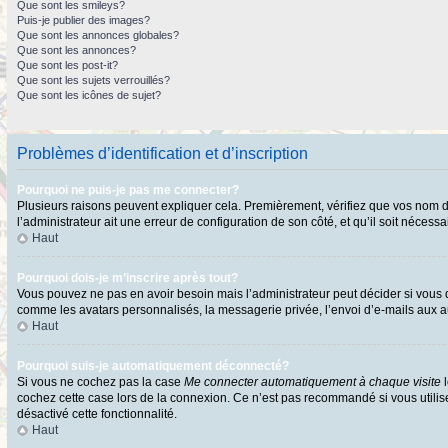
Que sont les smileys?
Puis-je publier des images?
Que sont les annonces globales?
Que sont les annonces?
Que sont les post-it?
Que sont les sujets verrouillés?
Que sont les icônes de sujet?
Problèmes d’identification et d’inscription
Pourquoi ne puis-je pas me connecter?
Plusieurs raisons peuvent expliquer cela. Premièrement, vérifiez que vos nom d’ut
l’administrateur ait une erreur de configuration de son côté, et qu’il soit nécessai
Haut
Pourquoi dois-je m’inscrire après tout?
Vous pouvez ne pas en avoir besoin mais l’administrateur peut décider si vous d
comme les avatars personnalisés, la messagerie privée, l’envoi d’e-mails aux au
Haut
Pourquoi suis-je automatiquement déconnecté?
Si vous ne cochez pas la case
Me connecter automatiquement à chaque visite
l
cochez cette case lors de la connexion. Ce n’est pas recommandé si vous utilisez
désactivé cette fonctionnalité.
Haut