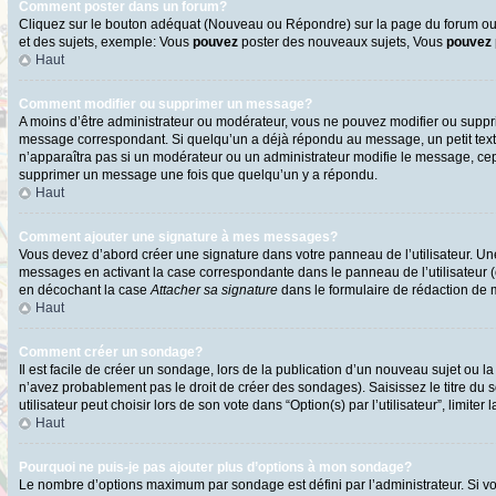
Comment poster dans un forum?
Cliquez sur le bouton adéquat (Nouveau ou Répondre) sur la page du forum ou d
et des sujets, exemple: Vous
pouvez
poster des nouveaux sujets, Vous
pouvez
Haut
Comment modifier ou supprimer un message?
A moins d’être administrateur ou modérateur, vous ne pouvez modifier ou supp
message correspondant. Si quelqu’un a déjà répondu au message, un petit texte s
n’apparaîtra pas si un modérateur ou un administrateur modifie le message, cepen
supprimer un message une fois que quelqu’un y a répondu.
Haut
Comment ajouter une signature à mes messages?
Vous devez d’abord créer une signature dans votre panneau de l’utilisateur. U
messages en activant la case correspondante dans le panneau de l’utilisateur 
en décochant la case
Attacher sa signature
dans le formulaire de rédaction de
Haut
Comment créer un sondage?
Il est facile de créer un sondage, lors de la publication d’un nouveau sujet ou l
n’avez probablement pas le droit de créer des sondages). Saisissez le titre d
utilisateur peut choisir lors de son vote dans “Option(s) par l’utilisateur”, limite
Haut
Pourquoi ne puis-je pas ajouter plus d’options à mon sondage?
Le nombre d’options maximum par sondage est défini par l’administrateur. Si vo