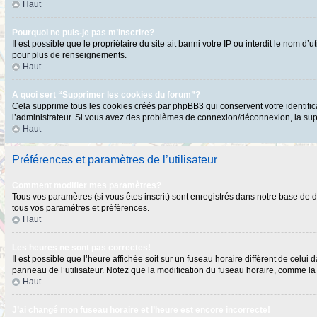
Haut
Pourquoi ne puis-je pas m’inscrire?
Il est possible que le propriétaire du site ait banni votre IP ou interdit le nom 
pour plus de renseignements.
Haut
A quoi sert “Supprimer les cookies du forum”?
Cela supprime tous les cookies créés par phpBB3 qui conservent votre identificat
l’administrateur. Si vous avez des problèmes de connexion/déconnexion, la supp
Haut
Préférences et paramètres de l’utilisateur
Comment modifier mes paramètres?
Tous vos paramètres (si vous êtes inscrit) sont enregistrés dans notre base de do
tous vos paramètres et préférences.
Haut
Les heures ne sont pas correctes!
Il est possible que l’heure affichée soit sur un fuseau horaire différent de cel
panneau de l’utilisateur. Notez que la modification du fuseau horaire, comme la p
Haut
J’ai changé mon fuseau horaire et l’heure est encore incorrecte!