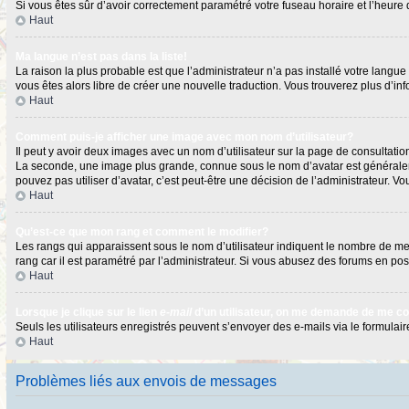
Si vous êtes sûr d’avoir correctement paramétré votre fuseau horaire et l’heure d
Haut
Ma langue n’est pas dans la liste!
La raison la plus probable est que l’administrateur n’a pas installé votre langu
vous êtes alors libre de créer une nouvelle traduction. Vous trouverez plus d’in
Haut
Comment puis-je afficher une image avec mon nom d’utilisateur?
Il peut y avoir deux images avec un nom d’utilisateur sur la page de consultat
La seconde, une image plus grande, connue sous le nom d’avatar est généralement
pouvez pas utiliser d’avatar, c’est peut-être une décision de l’administrateur. 
Haut
Qu’est-ce que mon rang et comment le modifier?
Les rangs qui apparaissent sous le nom d’utilisateur indiquent le nombre de mess
rang car il est paramétré par l’administrateur. Si vous abusez des forums en 
Haut
Lorsque je clique sur le lien
e-mail
d’un utilisateur, on me demande de me c
Seuls les utilisateurs enregistrés peuvent s’envoyer des e-mails via le formulaire
Haut
Problèmes liés aux envois de messages