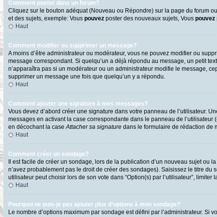
Comment poster dans un forum?
Cliquez sur le bouton adéquat (Nouveau ou Répondre) sur la page du forum ou d
et des sujets, exemple: Vous
pouvez
poster des nouveaux sujets, Vous
pouvez
Haut
Comment modifier ou supprimer un message?
A moins d’être administrateur ou modérateur, vous ne pouvez modifier ou supp
message correspondant. Si quelqu’un a déjà répondu au message, un petit texte s
n’apparaîtra pas si un modérateur ou un administrateur modifie le message, cepen
supprimer un message une fois que quelqu’un y a répondu.
Haut
Comment ajouter une signature à mes messages?
Vous devez d’abord créer une signature dans votre panneau de l’utilisateur. U
messages en activant la case correspondante dans le panneau de l’utilisateur 
en décochant la case
Attacher sa signature
dans le formulaire de rédaction de
Haut
Comment créer un sondage?
Il est facile de créer un sondage, lors de la publication d’un nouveau sujet ou l
n’avez probablement pas le droit de créer des sondages). Saisissez le titre d
utilisateur peut choisir lors de son vote dans “Option(s) par l’utilisateur”, limite
Haut
Pourquoi ne puis-je pas ajouter plus d’options à mon sondage?
Le nombre d’options maximum par sondage est défini par l’administrateur. Si vo