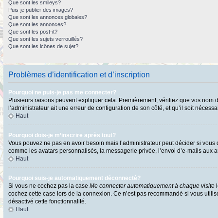
Que sont les smileys?
Puis-je publier des images?
Que sont les annonces globales?
Que sont les annonces?
Que sont les post-it?
Que sont les sujets verrouillés?
Que sont les icônes de sujet?
Problèmes d’identification et d’inscription
Pourquoi ne puis-je pas me connecter?
Plusieurs raisons peuvent expliquer cela. Premièrement, vérifiez que vos nom d’ut
l’administrateur ait une erreur de configuration de son côté, et qu’il soit nécessai
Haut
Pourquoi dois-je m’inscrire après tout?
Vous pouvez ne pas en avoir besoin mais l’administrateur peut décider si vous d
comme les avatars personnalisés, la messagerie privée, l’envoi d’e-mails aux au
Haut
Pourquoi suis-je automatiquement déconnecté?
Si vous ne cochez pas la case
Me connecter automatiquement à chaque visite
l
cochez cette case lors de la connexion. Ce n’est pas recommandé si vous utilisez
désactivé cette fonctionnalité.
Haut