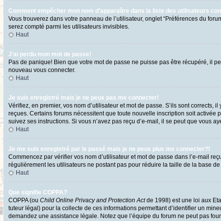
Comment empêcher mon nom d’apparaître dans la liste des utilisateurs co
Vous trouverez dans votre panneau de l’utilisateur, onglet “Préférences du forum
serez compté parmi les utilisateurs invisibles.
Haut
J’ai perdu mon mot de passe!
Pas de panique! Bien que votre mot de passe ne puisse pas être récupéré, il peut
nouveau vous connecter.
Haut
Je suis enregistré mais je ne peux pas me connecter!
Vérifiez, en premier, vos nom d’utilisateur et mot de passe. S’ils sont corrects, i
reçues. Certains forums nécessitent que toute nouvelle inscription soit activée 
suivez ses instructions. Si vous n’avez pas reçu d’e-mail, il se peut que vous ayez
Haut
Je me suis enregistré par le passé mais je ne peux plus me connecter?!
Commencez par vérifier vos nom d’utilisateur et mot de passe dans l’e-mail reçu l
régulièrement les utilisateurs ne postant pas pour réduire la taille de la base de
Haut
Que signifie COPPA?
COPPA (ou
Child Online Privacy and Protection Act
de 1998) est une loi aux Eta
tuteur légal) pour la collecte de ces informations permettant d’identifier un min
demandez une assistance légale. Notez que l’équipe du forum ne peut pas fournir