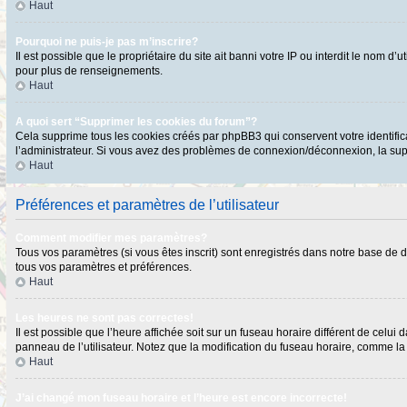
Haut
Pourquoi ne puis-je pas m’inscrire?
Il est possible que le propriétaire du site ait banni votre IP ou interdit le nom 
pour plus de renseignements.
Haut
A quoi sert “Supprimer les cookies du forum”?
Cela supprime tous les cookies créés par phpBB3 qui conservent votre identificat
l’administrateur. Si vous avez des problèmes de connexion/déconnexion, la supp
Haut
Préférences et paramètres de l’utilisateur
Comment modifier mes paramètres?
Tous vos paramètres (si vous êtes inscrit) sont enregistrés dans notre base de do
tous vos paramètres et préférences.
Haut
Les heures ne sont pas correctes!
Il est possible que l’heure affichée soit sur un fuseau horaire différent de cel
panneau de l’utilisateur. Notez que la modification du fuseau horaire, comme la p
Haut
J’ai changé mon fuseau horaire et l’heure est encore incorrecte!