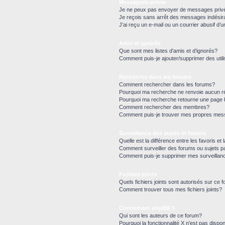
Messagerie privée
Je ne peux pas envoyer de messages priv
Je reçois sans arrêt des messages indésir
J’ai reçu un e-mail ou un courrier abusif d’u
Amis et ignorés
Que sont mes listes d’amis et d’ignorés?
Comment puis-je ajouter/supprimer des utili
Recherche dans les forums
Comment rechercher dans les forums?
Pourquoi ma recherche ne renvoie aucun ré
Pourquoi ma recherche retourne une page 
Comment rechercher des membres?
Comment puis-je trouver mes propres mess
Surveillance des sujets et favoris
Quelle est la différence entre les favoris et 
Comment surveiller des forums ou sujets pa
Comment puis-je supprimer mes surveillan
Fichiers joints
Quels fichiers joints sont autorisés sur ce 
Comment trouver tous mes fichiers joints?
Concernant phpBB 3
Qui sont les auteurs de ce forum?
Pourquoi la fonctionnalité X n’est pas dispon