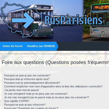
Index du forum
DataBus (au 05/08/26)
Foire aux questions (Questions posées fréquemm
Problèmes d’identification et d’inscription
Pourquoi ne puis-je pas me connecter?
Pourquoi dois-je m’inscrire après tout?
Pourquoi suis-je automatiquement déconnecté?
Comment empêcher mon nom d’apparaître dans la liste des utilisateurs connectés?
J’ai perdu mon mot de passe!
Je suis enregistré mais je ne peux pas me connecter!
Je me suis enregistré par le passé mais je ne peux plus me connecter?!
Que signifie COPPA?
Pourquoi ne puis-je pas m’inscrire?
A quoi sert “Supprimer les cookies du forum”?