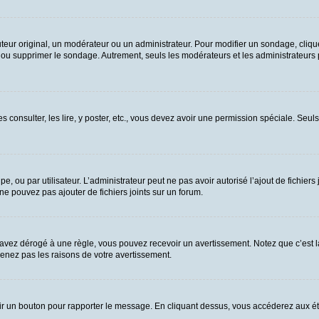
ur original, un modérateur ou un administrateur. Pour modifier un sondage, cliqu
n ou supprimer le sondage. Autrement, seuls les modérateurs et les administrateurs
es consulter, les lire, y poster, etc., vous devez avoir une permission spéciale. Se
upe, ou par utilisateur. L’administrateur peut ne pas avoir autorisé l’ajout de fichie
e pouvez pas ajouter de fichiers joints sur un forum.
vez dérogé à une règle, vous pouvez recevoir un avertissement. Notez que c’est la
renez pas les raisons de votre avertissement.
 voir un bouton pour rapporter le message. En cliquant dessus, vous accéderez aux é