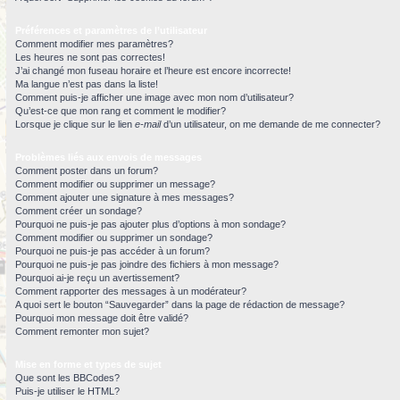
Préférences et paramètres de l’utilisateur
Comment modifier mes paramètres?
Les heures ne sont pas correctes!
J’ai changé mon fuseau horaire et l’heure est encore incorrecte!
Ma langue n’est pas dans la liste!
Comment puis-je afficher une image avec mon nom d’utilisateur?
Qu’est-ce que mon rang et comment le modifier?
Lorsque je clique sur le lien
e-mail
d’un utilisateur, on me demande de me connecter?
Problèmes liés aux envois de messages
Comment poster dans un forum?
Comment modifier ou supprimer un message?
Comment ajouter une signature à mes messages?
Comment créer un sondage?
Pourquoi ne puis-je pas ajouter plus d’options à mon sondage?
Comment modifier ou supprimer un sondage?
Pourquoi ne puis-je pas accéder à un forum?
Pourquoi ne puis-je pas joindre des fichiers à mon message?
Pourquoi ai-je reçu un avertissement?
Comment rapporter des messages à un modérateur?
A quoi sert le bouton “Sauvegarder” dans la page de rédaction de message?
Pourquoi mon message doit être validé?
Comment remonter mon sujet?
Mise en forme et types de sujet
Que sont les BBCodes?
Puis-je utiliser le HTML?