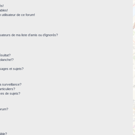
és!
ables!
n utilisateur de ce forum!
sateurs de ma liste d’amis ou d’ignorés?
sultat?
blanche!?
ages et sujets?
la surveillance?
rticuliers?
ces de sujets?
forum?
ible?