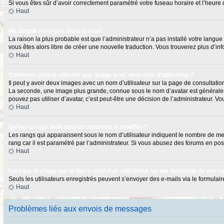
Si vous êtes sûr d’avoir correctement paramétré votre fuseau horaire et l’heure d
Haut
Ma langue n’est pas dans la liste!
La raison la plus probable est que l’administrateur n’a pas installé votre langu
vous êtes alors libre de créer une nouvelle traduction. Vous trouverez plus d’in
Haut
Comment puis-je afficher une image avec mon nom d’utilisateur?
Il peut y avoir deux images avec un nom d’utilisateur sur la page de consultat
La seconde, une image plus grande, connue sous le nom d’avatar est généralement
pouvez pas utiliser d’avatar, c’est peut-être une décision de l’administrateur. 
Haut
Qu’est-ce que mon rang et comment le modifier?
Les rangs qui apparaissent sous le nom d’utilisateur indiquent le nombre de mess
rang car il est paramétré par l’administrateur. Si vous abusez des forums en 
Haut
Lorsque je clique sur le lien
e-mail
d’un utilisateur, on me demande de me c
Seuls les utilisateurs enregistrés peuvent s’envoyer des e-mails via le formulaire
Haut
Problèmes liés aux envois de messages