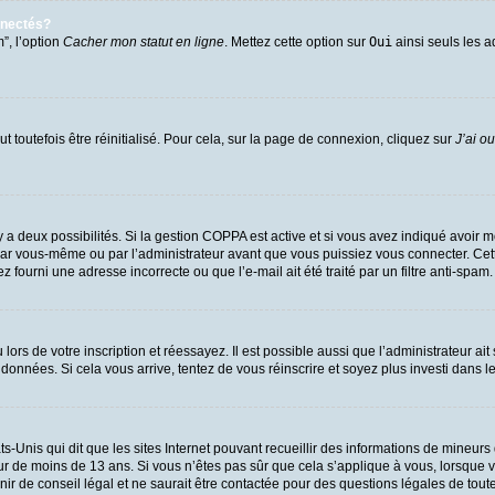
nnectés?
”, l’option
Cacher mon statut en ligne
. Mettez cette option sur
Oui
ainsi seuls les a
 toutefois être réinitialisé. Pour cela, sur la page de connexion, cliquez sur
J’ai o
l y a deux possibilités. Si la gestion COPPA est active et si vous avez indiqué avoir m
par vous-même ou par l’administrateur avant que vous puissiez vous connecter. Cette 
 fourni une adresse incorrecte ou que l’e-mail ait été traité par un filtre anti-spam.
ors de votre inscription et réessayez. Il est possible aussi que l’administrateur ait
 données. Si cela vous arrive, tentez de vous réinscrire et soyez plus investi dans l
ts-Unis qui dit que les sites Internet pouvant recueillir des informations de mineu
eur de moins de 13 ans. Si vous n’êtes pas sûr que cela s’applique à vous, lorsque v
 de conseil légal et ne saurait être contactée pour des questions légales de toute 