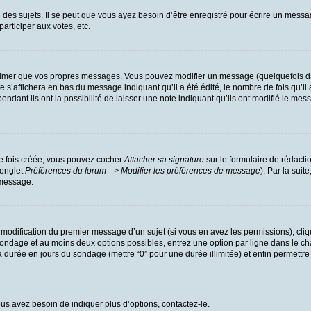
es sujets. Il se peut que vous ayez besoin d’être enregistré pour écrire un messa
participer aux votes, etc.
rimer que vos propres messages. Vous pouvez modifier un message (quelquefois dan
’affichera en bas du message indiquant qu’il a été édité, le nombre de fois qu’il a
dant ils ont la possibilité de laisser une note indiquant qu’ils ont modifié le mess
ne fois créée, vous pouvez cocher
Attacher sa signature
sur le formulaire de rédacti
(onglet
Préférences du forum --> Modifier les préférences de message
). Par la sui
 message.
a modification du premier message d’un sujet (si vous en avez les permissions), cliq
u sondage et au moins deux options possibles, entrez une option par ligne dans l
r la durée en jours du sondage (mettre “0” pour une durée illimitée) et enfin permettre
us avez besoin de indiquer plus d’options, contactez-le.