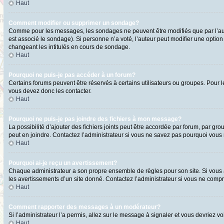
Haut
Comment modifier ou supprimer un sondage?
Comme pour les messages, les sondages ne peuvent être modifiés que par l’aute
est associé le sondage). Si personne n’a voté, l’auteur peut modifier une optio
changeant les intitulés en cours de sondage.
Haut
Pourquoi ne puis-je pas accéder à un forum?
Certains forums peuvent être réservés à certains utilisateurs ou groupes. Pour l
vous devez donc les contacter.
Haut
Pourquoi ne puis-je pas joindre des fichiers à mon message?
La possibilité d’ajouter des fichiers joints peut être accordée par forum, par gro
peut en joindre. Contactez l’administrateur si vous ne savez pas pourquoi vous n
Haut
Pourquoi ai-je reçu un avertissement?
Chaque administrateur a son propre ensemble de règles pour son site. Si vous a
les avertissements d’un site donné. Contactez l’administrateur si vous ne comp
Haut
Comment rapporter des messages à un modérateur?
Si l’administrateur l’a permis, allez sur le message à signaler et vous devriez
Haut