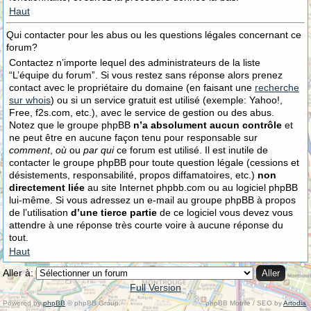
Haut
Qui contacter pour les abus ou les questions légales concernant ce
forum?
Contactez n’importe lequel des administrateurs de la liste
“L’équipe du forum”. Si vous restez sans réponse alors prenez
contact avec le propriétaire du domaine (en faisant une
recherche
sur whois
) ou si un service gratuit est utilisé (exemple: Yahoo!,
Free, f2s.com, etc.), avec le service de gestion ou des abus.
Notez que le groupe phpBB
n’a absolument aucun contrôle
et
ne peut être en aucune façon tenu pour responsable sur
comment
,
où
ou
par qui
ce forum est utilisé. Il est inutile de
contacter le groupe phpBB pour toute question légale (cessions et
désistements, responsabilité, propos diffamatoires, etc.)
non
directement liée
au site Internet phpbb.com ou au logiciel phpBB
lui-même. Si vous adressez un e-mail au groupe phpBB à propos
de l’utilisation
d’une tierce partie
de ce logiciel vous devez vous
attendre à une réponse très courte voire à aucune réponse du
tout.
Haut
Aller à:
Full Version
Powered by
phpBB
© phpBB Group.
phpBB Mobile / SEO by
Artodia
.