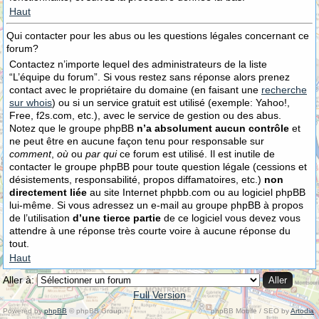
Haut
Qui contacter pour les abus ou les questions légales concernant ce
forum?
Contactez n’importe lequel des administrateurs de la liste
“L’équipe du forum”. Si vous restez sans réponse alors prenez
contact avec le propriétaire du domaine (en faisant une
recherche
sur whois
) ou si un service gratuit est utilisé (exemple: Yahoo!,
Free, f2s.com, etc.), avec le service de gestion ou des abus.
Notez que le groupe phpBB
n’a absolument aucun contrôle
et
ne peut être en aucune façon tenu pour responsable sur
comment
,
où
ou
par qui
ce forum est utilisé. Il est inutile de
contacter le groupe phpBB pour toute question légale (cessions et
désistements, responsabilité, propos diffamatoires, etc.)
non
directement liée
au site Internet phpbb.com ou au logiciel phpBB
lui-même. Si vous adressez un e-mail au groupe phpBB à propos
de l’utilisation
d’une tierce partie
de ce logiciel vous devez vous
attendre à une réponse très courte voire à aucune réponse du
tout.
Haut
Aller à:
Full Version
Powered by
phpBB
© phpBB Group.
phpBB Mobile / SEO by
Artodia
.