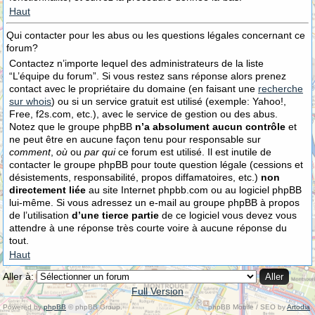
Haut
Qui contacter pour les abus ou les questions légales concernant ce
forum?
Contactez n’importe lequel des administrateurs de la liste
“L’équipe du forum”. Si vous restez sans réponse alors prenez
contact avec le propriétaire du domaine (en faisant une
recherche
sur whois
) ou si un service gratuit est utilisé (exemple: Yahoo!,
Free, f2s.com, etc.), avec le service de gestion ou des abus.
Notez que le groupe phpBB
n’a absolument aucun contrôle
et
ne peut être en aucune façon tenu pour responsable sur
comment
,
où
ou
par qui
ce forum est utilisé. Il est inutile de
contacter le groupe phpBB pour toute question légale (cessions et
désistements, responsabilité, propos diffamatoires, etc.)
non
directement liée
au site Internet phpbb.com ou au logiciel phpBB
lui-même. Si vous adressez un e-mail au groupe phpBB à propos
de l’utilisation
d’une tierce partie
de ce logiciel vous devez vous
attendre à une réponse très courte voire à aucune réponse du
tout.
Haut
Aller à:
Full Version
Powered by
phpBB
© phpBB Group.
phpBB Mobile / SEO by
Artodia
.