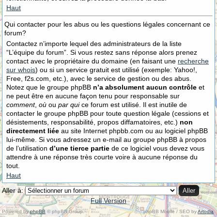
Haut
Qui contacter pour les abus ou les questions légales concernant ce
forum?
Contactez n’importe lequel des administrateurs de la liste
“L’équipe du forum”. Si vous restez sans réponse alors prenez
contact avec le propriétaire du domaine (en faisant une
recherche
sur whois
) ou si un service gratuit est utilisé (exemple: Yahoo!,
Free, f2s.com, etc.), avec le service de gestion ou des abus.
Notez que le groupe phpBB
n’a absolument aucun contrôle
et
ne peut être en aucune façon tenu pour responsable sur
comment
,
où
ou
par qui
ce forum est utilisé. Il est inutile de
contacter le groupe phpBB pour toute question légale (cessions et
désistements, responsabilité, propos diffamatoires, etc.)
non
directement liée
au site Internet phpbb.com ou au logiciel phpBB
lui-même. Si vous adressez un e-mail au groupe phpBB à propos
de l’utilisation
d’une tierce partie
de ce logiciel vous devez vous
attendre à une réponse très courte voire à aucune réponse du
tout.
Haut
Aller à:
Full Version
Powered by
phpBB
© phpBB Group.
phpBB Mobile / SEO by
Artodia
.