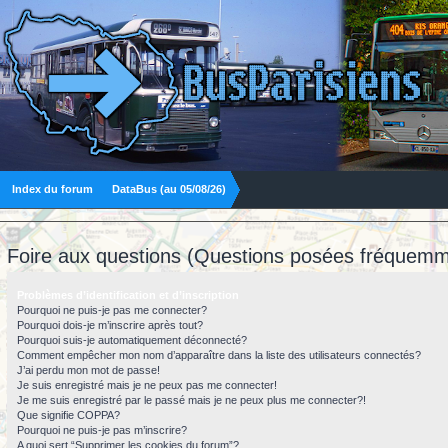
Index du forum
DataBus (au 05/08/26)
Foire aux questions (Questions posées fréquemm
Problèmes d’identification et d’inscription
Pourquoi ne puis-je pas me connecter?
Pourquoi dois-je m’inscrire après tout?
Pourquoi suis-je automatiquement déconnecté?
Comment empêcher mon nom d’apparaître dans la liste des utilisateurs connectés?
J’ai perdu mon mot de passe!
Je suis enregistré mais je ne peux pas me connecter!
Je me suis enregistré par le passé mais je ne peux plus me connecter?!
Que signifie COPPA?
Pourquoi ne puis-je pas m’inscrire?
A quoi sert “Supprimer les cookies du forum”?