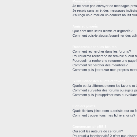
Messagerie privée
Je ne peux pas envoyer de messages priv
Je reçois sans arrêt des messages indésir
J’ai reçu un e-mail ou un courrier abusif d’u
Amis et ignorés
Que sont mes listes d’amis et d’ignorés?
Comment puis-je ajouter/supprimer des utili
Recherche dans les forums
Comment rechercher dans les forums?
Pourquoi ma recherche ne renvoie aucun ré
Pourquoi ma recherche retourne une page 
Comment rechercher des membres?
Comment puis-je trouver mes propres mess
Surveillance des sujets et favoris
Quelle est la différence entre les favoris et 
Comment surveiller des forums ou sujets pa
Comment puis-je supprimer mes surveillan
Fichiers joints
Quels fichiers joints sont autorisés sur ce 
Comment trouver tous mes fichiers joints?
Concernant phpBB 3
Qui sont les auteurs de ce forum?
Pourquoi la fonctionnalité X n’est pas dispon