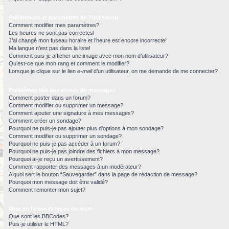
Préférences et paramètres de l’utilisateur
Comment modifier mes paramètres?
Les heures ne sont pas correctes!
J’ai changé mon fuseau horaire et l’heure est encore incorrecte!
Ma langue n’est pas dans la liste!
Comment puis-je afficher une image avec mon nom d’utilisateur?
Qu’est-ce que mon rang et comment le modifier?
Lorsque je clique sur le lien
e-mail
d’un utilisateur, on me demande de me connecter?
Problèmes liés aux envois de messages
Comment poster dans un forum?
Comment modifier ou supprimer un message?
Comment ajouter une signature à mes messages?
Comment créer un sondage?
Pourquoi ne puis-je pas ajouter plus d’options à mon sondage?
Comment modifier ou supprimer un sondage?
Pourquoi ne puis-je pas accéder à un forum?
Pourquoi ne puis-je pas joindre des fichiers à mon message?
Pourquoi ai-je reçu un avertissement?
Comment rapporter des messages à un modérateur?
A quoi sert le bouton “Sauvegarder” dans la page de rédaction de message?
Pourquoi mon message doit être validé?
Comment remonter mon sujet?
Mise en forme et types de sujet
Que sont les BBCodes?
Puis-je utiliser le HTML?