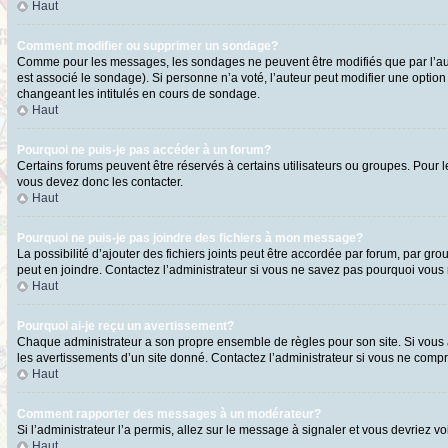
Haut
Comment modifier ou supprimer un sondage?
Comme pour les messages, les sondages ne peuvent être modifiés que par l’aute
est associé le sondage). Si personne n’a voté, l’auteur peut modifier une optio
changeant les intitulés en cours de sondage.
Haut
Pourquoi ne puis-je pas accéder à un forum?
Certains forums peuvent être réservés à certains utilisateurs ou groupes. Pour l
vous devez donc les contacter.
Haut
Pourquoi ne puis-je pas joindre des fichiers à mon message?
La possibilité d’ajouter des fichiers joints peut être accordée par forum, par gro
peut en joindre. Contactez l’administrateur si vous ne savez pas pourquoi vous n
Haut
Pourquoi ai-je reçu un avertissement?
Chaque administrateur a son propre ensemble de règles pour son site. Si vous a
les avertissements d’un site donné. Contactez l’administrateur si vous ne comp
Haut
Comment rapporter des messages à un modérateur?
Si l’administrateur l’a permis, allez sur le message à signaler et vous devriez
Haut