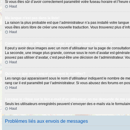
Si vous êtes sûr d’avoir correctement paramétré votre fuseau horaire et l’heure d
Haut
Ma langue n’est pas dans la liste!
La raison la plus probable est que l’administrateur n’a pas installé votre langu
vous êtes alors libre de créer une nouvelle traduction. Vous trouverez plus d’in
Haut
Comment puis-je afficher une image avec mon nom d’utilisateur?
Il peut y avoir deux images avec un nom d’utilisateur sur la page de consultat
La seconde, une image plus grande, connue sous le nom d’avatar est généralement
pouvez pas utiliser d’avatar, c’est peut-être une décision de l’administrateur. 
Haut
Qu’est-ce que mon rang et comment le modifier?
Les rangs qui apparaissent sous le nom d’utilisateur indiquent le nombre de mess
rang car il est paramétré par l’administrateur. Si vous abusez des forums en 
Haut
Lorsque je clique sur le lien
e-mail
d’un utilisateur, on me demande de me c
Seuls les utilisateurs enregistrés peuvent s’envoyer des e-mails via le formulaire
Haut
Problèmes liés aux envois de messages