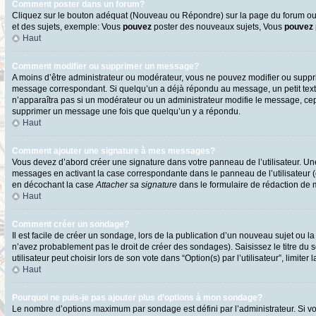
Comment poster dans un forum?
Cliquez sur le bouton adéquat (Nouveau ou Répondre) sur la page du forum ou d
et des sujets, exemple: Vous
pouvez
poster des nouveaux sujets, Vous
pouvez
Haut
Comment modifier ou supprimer un message?
A moins d’être administrateur ou modérateur, vous ne pouvez modifier ou supp
message correspondant. Si quelqu’un a déjà répondu au message, un petit texte s
n’apparaîtra pas si un modérateur ou un administrateur modifie le message, cepen
supprimer un message une fois que quelqu’un y a répondu.
Haut
Comment ajouter une signature à mes messages?
Vous devez d’abord créer une signature dans votre panneau de l’utilisateur. U
messages en activant la case correspondante dans le panneau de l’utilisateur 
en décochant la case
Attacher sa signature
dans le formulaire de rédaction de
Haut
Comment créer un sondage?
Il est facile de créer un sondage, lors de la publication d’un nouveau sujet ou l
n’avez probablement pas le droit de créer des sondages). Saisissez le titre d
utilisateur peut choisir lors de son vote dans “Option(s) par l’utilisateur”, limite
Haut
Pourquoi ne puis-je pas ajouter plus d’options à mon sondage?
Le nombre d’options maximum par sondage est défini par l’administrateur. Si vo