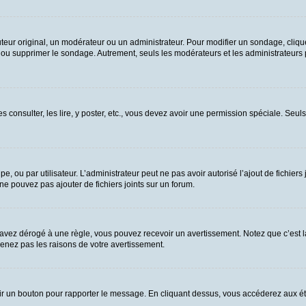
ur original, un modérateur ou un administrateur. Pour modifier un sondage, cliqu
n ou supprimer le sondage. Autrement, seuls les modérateurs et les administrateurs
es consulter, les lire, y poster, etc., vous devez avoir une permission spéciale. Se
upe, ou par utilisateur. L’administrateur peut ne pas avoir autorisé l’ajout de fichie
e pouvez pas ajouter de fichiers joints sur un forum.
vez dérogé à une règle, vous pouvez recevoir un avertissement. Notez que c’est la
renez pas les raisons de votre avertissement.
 voir un bouton pour rapporter le message. En cliquant dessus, vous accéderez aux é