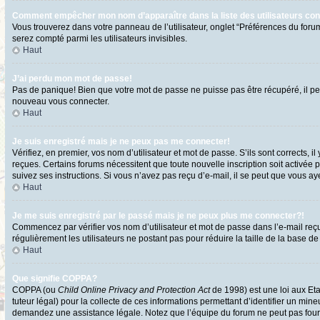
Comment empêcher mon nom d’apparaître dans la liste des utilisateurs co
Vous trouverez dans votre panneau de l’utilisateur, onglet “Préférences du forum
serez compté parmi les utilisateurs invisibles.
Haut
J’ai perdu mon mot de passe!
Pas de panique! Bien que votre mot de passe ne puisse pas être récupéré, il peut
nouveau vous connecter.
Haut
Je suis enregistré mais je ne peux pas me connecter!
Vérifiez, en premier, vos nom d’utilisateur et mot de passe. S’ils sont corrects, i
reçues. Certains forums nécessitent que toute nouvelle inscription soit activée 
suivez ses instructions. Si vous n’avez pas reçu d’e-mail, il se peut que vous ayez
Haut
Je me suis enregistré par le passé mais je ne peux plus me connecter?!
Commencez par vérifier vos nom d’utilisateur et mot de passe dans l’e-mail reçu l
régulièrement les utilisateurs ne postant pas pour réduire la taille de la base de
Haut
Que signifie COPPA?
COPPA (ou
Child Online Privacy and Protection Act
de 1998) est une loi aux Eta
tuteur légal) pour la collecte de ces informations permettant d’identifier un min
demandez une assistance légale. Notez que l’équipe du forum ne peut pas fournir