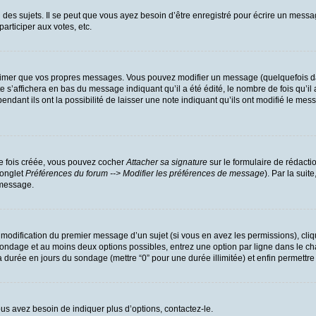
es sujets. Il se peut que vous ayez besoin d’être enregistré pour écrire un messa
participer aux votes, etc.
rimer que vos propres messages. Vous pouvez modifier un message (quelquefois dan
’affichera en bas du message indiquant qu’il a été édité, le nombre de fois qu’il a
dant ils ont la possibilité de laisser une note indiquant qu’ils ont modifié le mess
ne fois créée, vous pouvez cocher
Attacher sa signature
sur le formulaire de rédacti
(onglet
Préférences du forum --> Modifier les préférences de message
). Par la sui
 message.
a modification du premier message d’un sujet (si vous en avez les permissions), cliq
u sondage et au moins deux options possibles, entrez une option par ligne dans l
r la durée en jours du sondage (mettre “0” pour une durée illimitée) et enfin permettre
us avez besoin de indiquer plus d’options, contactez-le.