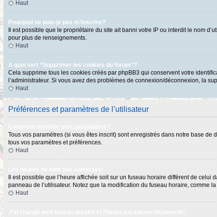
Haut
Pourquoi ne puis-je pas m’inscrire?
Il est possible que le propriétaire du site ait banni votre IP ou interdit le nom 
pour plus de renseignements.
Haut
A quoi sert “Supprimer les cookies du forum”?
Cela supprime tous les cookies créés par phpBB3 qui conservent votre identificat
l’administrateur. Si vous avez des problèmes de connexion/déconnexion, la supp
Haut
Préférences et paramètres de l’utilisateur
Comment modifier mes paramètres?
Tous vos paramètres (si vous êtes inscrit) sont enregistrés dans notre base de do
tous vos paramètres et préférences.
Haut
Les heures ne sont pas correctes!
Il est possible que l’heure affichée soit sur un fuseau horaire différent de cel
panneau de l’utilisateur. Notez que la modification du fuseau horaire, comme la p
Haut
J’ai changé mon fuseau horaire et l’heure est encore incorrecte!