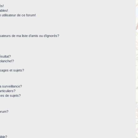
és!
ables!
n utilisateur de ce forum!
sateurs de ma liste d’amis ou d’ignorés?
sultat?
blanche!?
ages et sujets?
la surveillance?
rticuliers?
ces de sujets?
forum?
ible?