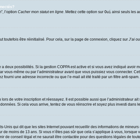
nnectés?
”, l’option
Cacher mon statut en ligne
. Mettez cette option sur
Oui
ainsi seuls les a
 toutefois être réinitialisé. Pour cela, sur la page de connexion, cliquez sur
J’ai o
l y a deux possibilités. Si la gestion COPPA est active et si vous avez indiqué avoir m
par vous-même ou par l’administrateur avant que vous puissiez vous connecter. Cette 
 fourni une adresse incorrecte ou que l’e-mail ait été traité par un filtre anti-spam.
ors de votre inscription et réessayez. Il est possible aussi que l’administrateur ait
 données. Si cela vous arrive, tentez de vous réinscrire et soyez plus investi dans l
ts-Unis qui dit que les sites Internet pouvant recueillir des informations de mineu
eur de moins de 13 ans. Si vous n’êtes pas sûr que cela s’applique à vous, lorsque v
 de conseil légal et ne saurait être contactée pour des questions légales de toute 