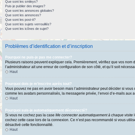
Que sont les smileys?
Puis-je publier des images?
Que sont les annonces globales?
Que sont les annonces?
Que sont les post-it?
Que sont les sujets verrouillés?
Que sont les icônes de sujet?
Problèmes d’identification et d’inscription
Pourquoi ne puis-je pas me connecter?
Plusieurs raisons peuvent expliquer cela. Premièrement, vérifiez que vos nom d’ut
l’administrateur ait une erreur de configuration de son côté, et qu’il soit nécessai
Haut
Pourquoi dois-je m’inscrire après tout?
Vous pouvez ne pas en avoir besoin mais l’administrateur peut décider si vous d
comme les avatars personnalisés, la messagerie privée, l’envoi d’e-mails aux au
Haut
Pourquoi suis-je automatiquement déconnecté?
Si vous ne cochez pas la case
Me connecter automatiquement à chaque visite
l
cochez cette case lors de la connexion. Ce n’est pas recommandé si vous utilisez
désactivé cette fonctionnalité.
Haut