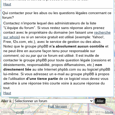
Haut
Qui contacter pour les abus ou les questions légales concernant ce
forum?
Contactez n’importe lequel des administrateurs de la liste
“L’équipe du forum”. Si vous restez sans réponse alors prenez
contact avec le propriétaire du domaine (en faisant une
recherche
sur whois
) ou si un service gratuit est utilisé (exemple: Yahoo!,
Free, f2s.com, etc.), avec le service de gestion ou des abus.
Notez que le groupe phpBB
n’a absolument aucun contrôle
et
ne peut être en aucune façon tenu pour responsable sur
comment
,
où
ou
par qui
ce forum est utilisé. Il est inutile de
contacter le groupe phpBB pour toute question légale (cessions et
désistements, responsabilité, propos diffamatoires, etc.)
non
directement liée
au site Internet phpbb.com ou au logiciel phpBB
lui-même. Si vous adressez un e-mail au groupe phpBB à propos
de l’utilisation
d’une tierce partie
de ce logiciel vous devez vous
attendre à une réponse très courte voire à aucune réponse du
tout.
Haut
Aller à:
Full Version
Powered by
phpBB
© phpBB Group.
phpBB Mobile / SEO by
Artodia
.