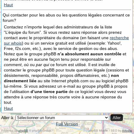
Haut
Qui contacter pour les abus ou les questions légales concernant ce
forum?
Contactez n’importe lequel des administrateurs de la liste
“L’équipe du forum”. Si vous restez sans réponse alors prenez
contact avec le propriétaire du domaine (en faisant une
recherche
sur whois
) ou si un service gratuit est utilisé (exemple: Yahoo!,
Free, f2s.com, etc.), avec le service de gestion ou des abus.
Notez que le groupe phpBB
n’a absolument aucun contrôle
et
ne peut être en aucune façon tenu pour responsable sur
comment
,
où
ou
par qui
ce forum est utilisé. Il est inutile de
contacter le groupe phpBB pour toute question légale (cessions et
désistements, responsabilité, propos diffamatoires, etc.)
non
directement liée
au site Internet phpbb.com ou au logiciel phpBB
lui-même. Si vous adressez un e-mail au groupe phpBB à propos
de l’utilisation
d’une tierce partie
de ce logiciel vous devez vous
attendre à une réponse très courte voire à aucune réponse du
tout.
Haut
Aller à:
Full Version
Powered by
phpBB
© phpBB Group.
phpBB Mobile / SEO by
Artodia
.