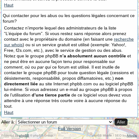
Haut
Qui contacter pour les abus ou les questions légales concernant ce
forum?
Contactez n’importe lequel des administrateurs de la liste
“L’équipe du forum”. Si vous restez sans réponse alors prenez
contact avec le propriétaire du domaine (en faisant une
recherche
sur whois
) ou si un service gratuit est utilisé (exemple: Yahoo!,
Free, f2s.com, etc.), avec le service de gestion ou des abus.
Notez que le groupe phpBB
n’a absolument aucun contrôle
et
ne peut être en aucune façon tenu pour responsable sur
comment
,
où
ou
par qui
ce forum est utilisé. Il est inutile de
contacter le groupe phpBB pour toute question légale (cessions et
désistements, responsabilité, propos diffamatoires, etc.)
non
directement liée
au site Internet phpbb.com ou au logiciel phpBB
lui-même. Si vous adressez un e-mail au groupe phpBB à propos
de l’utilisation
d’une tierce partie
de ce logiciel vous devez vous
attendre à une réponse très courte voire à aucune réponse du
tout.
Haut
Aller à:
Full Version
Powered by
phpBB
© phpBB Group.
phpBB Mobile / SEO by
Artodia
.