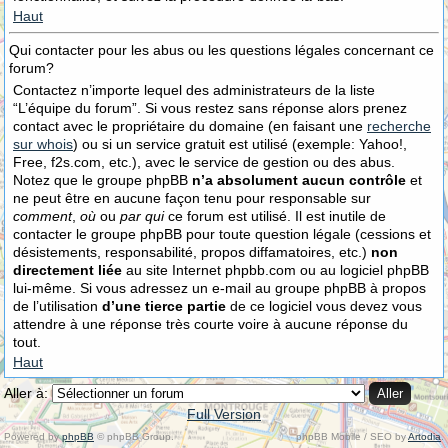
Haut
Qui contacter pour les abus ou les questions légales concernant ce
forum?
Contactez n’importe lequel des administrateurs de la liste
“L’équipe du forum”. Si vous restez sans réponse alors prenez
contact avec le propriétaire du domaine (en faisant une
recherche
sur whois
) ou si un service gratuit est utilisé (exemple: Yahoo!,
Free, f2s.com, etc.), avec le service de gestion ou des abus.
Notez que le groupe phpBB
n’a absolument aucun contrôle
et
ne peut être en aucune façon tenu pour responsable sur
comment
,
où
ou
par qui
ce forum est utilisé. Il est inutile de
contacter le groupe phpBB pour toute question légale (cessions et
désistements, responsabilité, propos diffamatoires, etc.)
non
directement liée
au site Internet phpbb.com ou au logiciel phpBB
lui-même. Si vous adressez un e-mail au groupe phpBB à propos
de l’utilisation
d’une tierce partie
de ce logiciel vous devez vous
attendre à une réponse très courte voire à aucune réponse du
tout.
Haut
Aller à:
Full Version
Powered by
phpBB
© phpBB Group.
phpBB Mobile / SEO by
Artodia
.