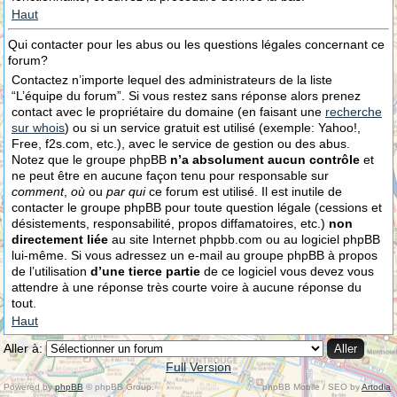
Haut
Qui contacter pour les abus ou les questions légales concernant ce
forum?
Contactez n’importe lequel des administrateurs de la liste
“L’équipe du forum”. Si vous restez sans réponse alors prenez
contact avec le propriétaire du domaine (en faisant une
recherche
sur whois
) ou si un service gratuit est utilisé (exemple: Yahoo!,
Free, f2s.com, etc.), avec le service de gestion ou des abus.
Notez que le groupe phpBB
n’a absolument aucun contrôle
et
ne peut être en aucune façon tenu pour responsable sur
comment
,
où
ou
par qui
ce forum est utilisé. Il est inutile de
contacter le groupe phpBB pour toute question légale (cessions et
désistements, responsabilité, propos diffamatoires, etc.)
non
directement liée
au site Internet phpbb.com ou au logiciel phpBB
lui-même. Si vous adressez un e-mail au groupe phpBB à propos
de l’utilisation
d’une tierce partie
de ce logiciel vous devez vous
attendre à une réponse très courte voire à aucune réponse du
tout.
Haut
Aller à:
Full Version
Powered by
phpBB
© phpBB Group.
phpBB Mobile / SEO by
Artodia
.