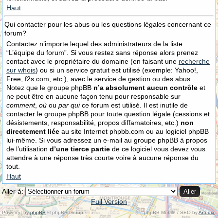
Haut
Qui contacter pour les abus ou les questions légales concernant ce
forum?
Contactez n’importe lequel des administrateurs de la liste
“L’équipe du forum”. Si vous restez sans réponse alors prenez
contact avec le propriétaire du domaine (en faisant une
recherche
sur whois
) ou si un service gratuit est utilisé (exemple: Yahoo!,
Free, f2s.com, etc.), avec le service de gestion ou des abus.
Notez que le groupe phpBB
n’a absolument aucun contrôle
et
ne peut être en aucune façon tenu pour responsable sur
comment
,
où
ou
par qui
ce forum est utilisé. Il est inutile de
contacter le groupe phpBB pour toute question légale (cessions et
désistements, responsabilité, propos diffamatoires, etc.)
non
directement liée
au site Internet phpbb.com ou au logiciel phpBB
lui-même. Si vous adressez un e-mail au groupe phpBB à propos
de l’utilisation
d’une tierce partie
de ce logiciel vous devez vous
attendre à une réponse très courte voire à aucune réponse du
tout.
Haut
Aller à:
Full Version
Powered by
phpBB
© phpBB Group.
phpBB Mobile / SEO by
Artodia
.