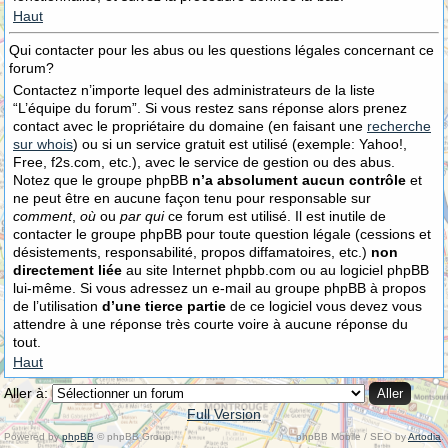
Haut
Qui contacter pour les abus ou les questions légales concernant ce
forum?
Contactez n’importe lequel des administrateurs de la liste
“L’équipe du forum”. Si vous restez sans réponse alors prenez
contact avec le propriétaire du domaine (en faisant une
recherche
sur whois
) ou si un service gratuit est utilisé (exemple: Yahoo!,
Free, f2s.com, etc.), avec le service de gestion ou des abus.
Notez que le groupe phpBB
n’a absolument aucun contrôle
et
ne peut être en aucune façon tenu pour responsable sur
comment
,
où
ou
par qui
ce forum est utilisé. Il est inutile de
contacter le groupe phpBB pour toute question légale (cessions et
désistements, responsabilité, propos diffamatoires, etc.)
non
directement liée
au site Internet phpbb.com ou au logiciel phpBB
lui-même. Si vous adressez un e-mail au groupe phpBB à propos
de l’utilisation
d’une tierce partie
de ce logiciel vous devez vous
attendre à une réponse très courte voire à aucune réponse du
tout.
Haut
Aller à:
Full Version
Powered by
phpBB
© phpBB Group.
phpBB Mobile / SEO by
Artodia
.