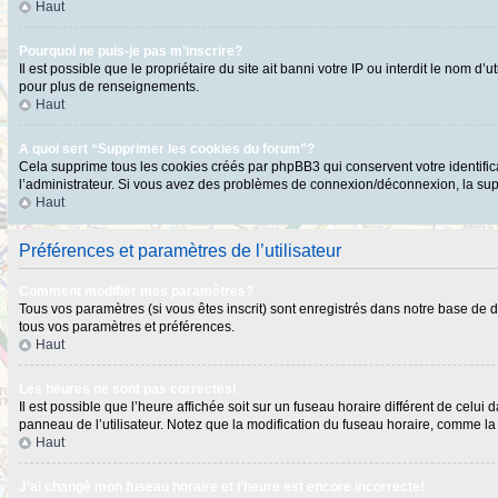
Haut
Pourquoi ne puis-je pas m’inscrire?
Il est possible que le propriétaire du site ait banni votre IP ou interdit le nom 
pour plus de renseignements.
Haut
A quoi sert “Supprimer les cookies du forum”?
Cela supprime tous les cookies créés par phpBB3 qui conservent votre identificat
l’administrateur. Si vous avez des problèmes de connexion/déconnexion, la supp
Haut
Préférences et paramètres de l’utilisateur
Comment modifier mes paramètres?
Tous vos paramètres (si vous êtes inscrit) sont enregistrés dans notre base de do
tous vos paramètres et préférences.
Haut
Les heures ne sont pas correctes!
Il est possible que l’heure affichée soit sur un fuseau horaire différent de cel
panneau de l’utilisateur. Notez que la modification du fuseau horaire, comme la p
Haut
J’ai changé mon fuseau horaire et l’heure est encore incorrecte!