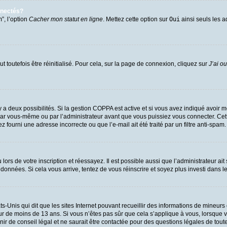
nnectés?
”, l’option
Cacher mon statut en ligne
. Mettez cette option sur
Oui
ainsi seuls les a
 toutefois être réinitialisé. Pour cela, sur la page de connexion, cliquez sur
J’ai o
l y a deux possibilités. Si la gestion COPPA est active et si vous avez indiqué avoir m
par vous-même ou par l’administrateur avant que vous puissiez vous connecter. Cette 
 fourni une adresse incorrecte ou que l’e-mail ait été traité par un filtre anti-spam.
ors de votre inscription et réessayez. Il est possible aussi que l’administrateur ait
 données. Si cela vous arrive, tentez de vous réinscrire et soyez plus investi dans l
ts-Unis qui dit que les sites Internet pouvant recueillir des informations de mineu
eur de moins de 13 ans. Si vous n’êtes pas sûr que cela s’applique à vous, lorsque v
 de conseil légal et ne saurait être contactée pour des questions légales de toute 