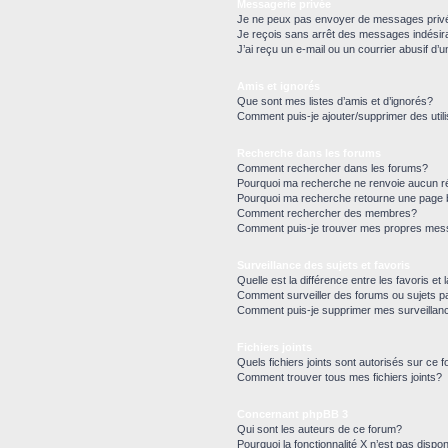
Messagerie privée
Je ne peux pas envoyer de messages priv
Je reçois sans arrêt des messages indésir
J’ai reçu un e-mail ou un courrier abusif d’u
Amis et ignorés
Que sont mes listes d’amis et d’ignorés?
Comment puis-je ajouter/supprimer des utili
Recherche dans les forums
Comment rechercher dans les forums?
Pourquoi ma recherche ne renvoie aucun ré
Pourquoi ma recherche retourne une page 
Comment rechercher des membres?
Comment puis-je trouver mes propres mess
Surveillance des sujets et favoris
Quelle est la différence entre les favoris et 
Comment surveiller des forums ou sujets pa
Comment puis-je supprimer mes surveillan
Fichiers joints
Quels fichiers joints sont autorisés sur ce 
Comment trouver tous mes fichiers joints?
Concernant phpBB 3
Qui sont les auteurs de ce forum?
Pourquoi la fonctionnalité X n’est pas dispon