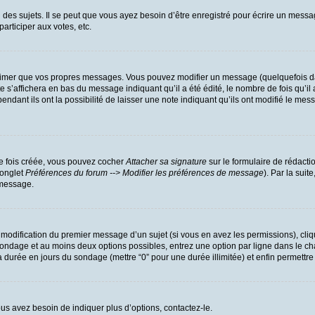
es sujets. Il se peut que vous ayez besoin d’être enregistré pour écrire un messa
participer aux votes, etc.
rimer que vos propres messages. Vous pouvez modifier un message (quelquefois dan
’affichera en bas du message indiquant qu’il a été édité, le nombre de fois qu’il a
dant ils ont la possibilité de laisser une note indiquant qu’ils ont modifié le mess
ne fois créée, vous pouvez cocher
Attacher sa signature
sur le formulaire de rédacti
(onglet
Préférences du forum --> Modifier les préférences de message
). Par la sui
 message.
a modification du premier message d’un sujet (si vous en avez les permissions), cliq
u sondage et au moins deux options possibles, entrez une option par ligne dans l
r la durée en jours du sondage (mettre “0” pour une durée illimitée) et enfin permettre
us avez besoin de indiquer plus d’options, contactez-le.