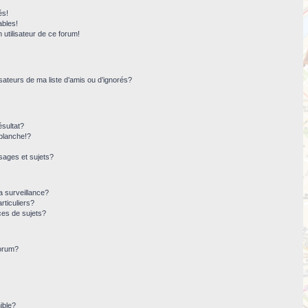
és!
ables!
n utilisateur de ce forum!
sateurs de ma liste d’amis ou d’ignorés?
sultat?
blanche!?
ages et sujets?
la surveillance?
rticuliers?
ces de sujets?
forum?
ible?