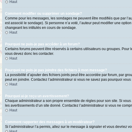
Haut
Comment modifier ou supprimer un sondage?
Comme pour les messages, les sondages ne peuvent être modifiés que par l’aute
est associé le sondage). Si personne n’a voté, l’auteur peut modifier une optio
changeant les intitulés en cours de sondage.
Haut
Pourquoi ne puis-je pas accéder à un forum?
Certains forums peuvent être réservés à certains utilisateurs ou groupes. Pour l
vous devez donc les contacter.
Haut
Pourquoi ne puis-je pas joindre des fichiers à mon message?
La possibilité d’ajouter des fichiers joints peut être accordée par forum, par gro
peut en joindre. Contactez l’administrateur si vous ne savez pas pourquoi vous n
Haut
Pourquoi ai-je reçu un avertissement?
Chaque administrateur a son propre ensemble de règles pour son site. Si vous a
les avertissements d’un site donné. Contactez l’administrateur si vous ne comp
Haut
Comment rapporter des messages à un modérateur?
Si l’administrateur l’a permis, allez sur le message à signaler et vous devriez
Haut