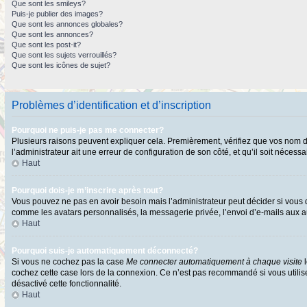
Que sont les smileys?
Puis-je publier des images?
Que sont les annonces globales?
Que sont les annonces?
Que sont les post-it?
Que sont les sujets verrouillés?
Que sont les icônes de sujet?
Problèmes d’identification et d’inscription
Pourquoi ne puis-je pas me connecter?
Plusieurs raisons peuvent expliquer cela. Premièrement, vérifiez que vos nom d’ut
l’administrateur ait une erreur de configuration de son côté, et qu’il soit nécessai
Haut
Pourquoi dois-je m’inscrire après tout?
Vous pouvez ne pas en avoir besoin mais l’administrateur peut décider si vous d
comme les avatars personnalisés, la messagerie privée, l’envoi d’e-mails aux au
Haut
Pourquoi suis-je automatiquement déconnecté?
Si vous ne cochez pas la case
Me connecter automatiquement à chaque visite
l
cochez cette case lors de la connexion. Ce n’est pas recommandé si vous utilisez
désactivé cette fonctionnalité.
Haut