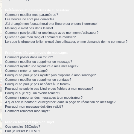
Préférences et paramètres de l’utilisateur
Comment modifier mes paramètres?
Les heures ne sont pas correctes!
J’ai changé mon fuseau horaire et l’heure est encore incorrecte!
Ma langue n’est pas dans la liste!
Comment puis-je afficher une image avec mon nom d’utilisateur?
Qu’est-ce que mon rang et comment le modifier?
Lorsque je clique sur le lien
e-mail
d’un utilisateur, on me demande de me connecter?
Problèmes liés aux envois de messages
Comment poster dans un forum?
Comment modifier ou supprimer un message?
Comment ajouter une signature à mes messages?
Comment créer un sondage?
Pourquoi ne puis-je pas ajouter plus d’options à mon sondage?
Comment modifier ou supprimer un sondage?
Pourquoi ne puis-je pas accéder à un forum?
Pourquoi ne puis-je pas joindre des fichiers à mon message?
Pourquoi ai-je reçu un avertissement?
Comment rapporter des messages à un modérateur?
A quoi sert le bouton “Sauvegarder” dans la page de rédaction de message?
Pourquoi mon message doit être validé?
Comment remonter mon sujet?
Mise en forme et types de sujet
Que sont les BBCodes?
Puis-je utiliser le HTML?