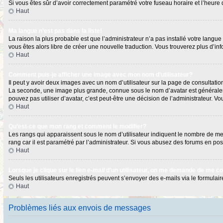
Si vous êtes sûr d’avoir correctement paramétré votre fuseau horaire et l’heure d
Haut
Ma langue n’est pas dans la liste!
La raison la plus probable est que l’administrateur n’a pas installé votre langu
vous êtes alors libre de créer une nouvelle traduction. Vous trouverez plus d’in
Haut
Comment puis-je afficher une image avec mon nom d’utilisateur?
Il peut y avoir deux images avec un nom d’utilisateur sur la page de consultat
La seconde, une image plus grande, connue sous le nom d’avatar est généralement
pouvez pas utiliser d’avatar, c’est peut-être une décision de l’administrateur. 
Haut
Qu’est-ce que mon rang et comment le modifier?
Les rangs qui apparaissent sous le nom d’utilisateur indiquent le nombre de mess
rang car il est paramétré par l’administrateur. Si vous abusez des forums en 
Haut
Lorsque je clique sur le lien
e-mail
d’un utilisateur, on me demande de me c
Seuls les utilisateurs enregistrés peuvent s’envoyer des e-mails via le formulaire
Haut
Problèmes liés aux envois de messages