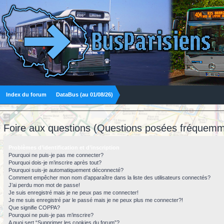
Index du forum
DataBus (au 01/08/26)
Foire aux questions (Questions posées fréquemm
Problèmes d’identification et d’inscription
Pourquoi ne puis-je pas me connecter?
Pourquoi dois-je m’inscrire après tout?
Pourquoi suis-je automatiquement déconnecté?
Comment empêcher mon nom d’apparaître dans la liste des utilisateurs connectés?
J’ai perdu mon mot de passe!
Je suis enregistré mais je ne peux pas me connecter!
Je me suis enregistré par le passé mais je ne peux plus me connecter?!
Que signifie COPPA?
Pourquoi ne puis-je pas m’inscrire?
A quoi sert “Supprimer les cookies du forum”?