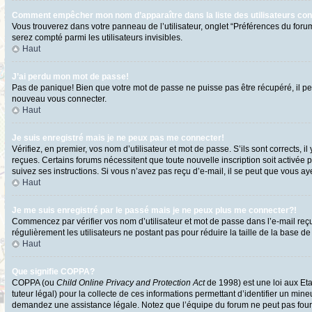
Comment empêcher mon nom d’apparaître dans la liste des utilisateurs co
Vous trouverez dans votre panneau de l’utilisateur, onglet “Préférences du forum
serez compté parmi les utilisateurs invisibles.
Haut
J’ai perdu mon mot de passe!
Pas de panique! Bien que votre mot de passe ne puisse pas être récupéré, il peut
nouveau vous connecter.
Haut
Je suis enregistré mais je ne peux pas me connecter!
Vérifiez, en premier, vos nom d’utilisateur et mot de passe. S’ils sont corrects, i
reçues. Certains forums nécessitent que toute nouvelle inscription soit activée 
suivez ses instructions. Si vous n’avez pas reçu d’e-mail, il se peut que vous ayez
Haut
Je me suis enregistré par le passé mais je ne peux plus me connecter?!
Commencez par vérifier vos nom d’utilisateur et mot de passe dans l’e-mail reçu l
régulièrement les utilisateurs ne postant pas pour réduire la taille de la base de
Haut
Que signifie COPPA?
COPPA (ou
Child Online Privacy and Protection Act
de 1998) est une loi aux Eta
tuteur légal) pour la collecte de ces informations permettant d’identifier un min
demandez une assistance légale. Notez que l’équipe du forum ne peut pas fournir