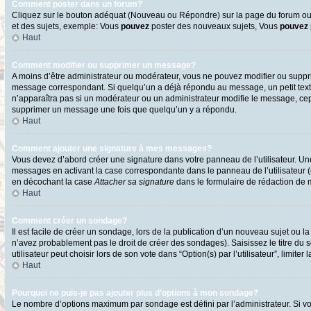
Comment poster dans un forum?
Cliquez sur le bouton adéquat (Nouveau ou Répondre) sur la page du forum ou d
et des sujets, exemple: Vous
pouvez
poster des nouveaux sujets, Vous
pouvez
Haut
Comment modifier ou supprimer un message?
A moins d’être administrateur ou modérateur, vous ne pouvez modifier ou supp
message correspondant. Si quelqu’un a déjà répondu au message, un petit texte s
n’apparaîtra pas si un modérateur ou un administrateur modifie le message, cepen
supprimer un message une fois que quelqu’un y a répondu.
Haut
Comment ajouter une signature à mes messages?
Vous devez d’abord créer une signature dans votre panneau de l’utilisateur. U
messages en activant la case correspondante dans le panneau de l’utilisateur 
en décochant la case
Attacher sa signature
dans le formulaire de rédaction de
Haut
Comment créer un sondage?
Il est facile de créer un sondage, lors de la publication d’un nouveau sujet ou l
n’avez probablement pas le droit de créer des sondages). Saisissez le titre d
utilisateur peut choisir lors de son vote dans “Option(s) par l’utilisateur”, limite
Haut
Pourquoi ne puis-je pas ajouter plus d’options à mon sondage?
Le nombre d’options maximum par sondage est défini par l’administrateur. Si vo