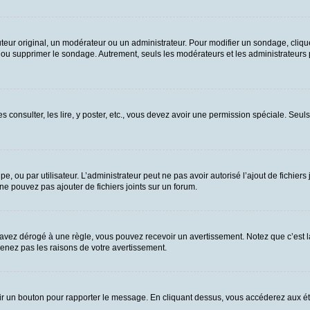
ur original, un modérateur ou un administrateur. Pour modifier un sondage, cliqu
n ou supprimer le sondage. Autrement, seuls les modérateurs et les administrateurs
es consulter, les lire, y poster, etc., vous devez avoir une permission spéciale. Se
upe, ou par utilisateur. L’administrateur peut ne pas avoir autorisé l’ajout de fichie
e pouvez pas ajouter de fichiers joints sur un forum.
vez dérogé à une règle, vous pouvez recevoir un avertissement. Notez que c’est la
renez pas les raisons de votre avertissement.
 voir un bouton pour rapporter le message. En cliquant dessus, vous accéderez aux é