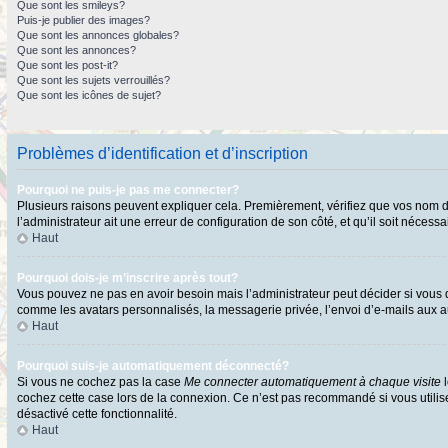
Que sont les smileys?
Puis-je publier des images?
Que sont les annonces globales?
Que sont les annonces?
Que sont les post-it?
Que sont les sujets verrouillés?
Que sont les icônes de sujet?
Problèmes d’identification et d’inscription
Pourquoi ne puis-je pas me connecter?
Plusieurs raisons peuvent expliquer cela. Premièrement, vérifiez que vos nom d’ut
l’administrateur ait une erreur de configuration de son côté, et qu’il soit nécessai
Haut
Pourquoi dois-je m’inscrire après tout?
Vous pouvez ne pas en avoir besoin mais l’administrateur peut décider si vous d
comme les avatars personnalisés, la messagerie privée, l’envoi d’e-mails aux au
Haut
Pourquoi suis-je automatiquement déconnecté?
Si vous ne cochez pas la case
Me connecter automatiquement à chaque visite
l
cochez cette case lors de la connexion. Ce n’est pas recommandé si vous utilisez
désactivé cette fonctionnalité.
Haut