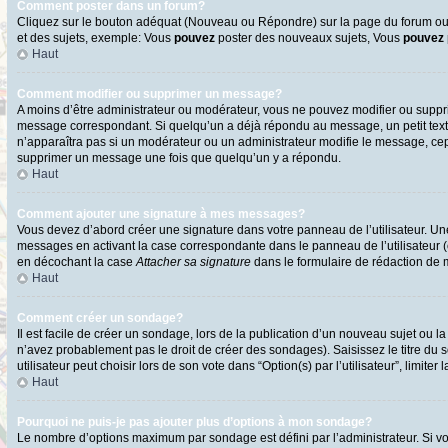
Comment poster dans un forum?
Cliquez sur le bouton adéquat (Nouveau ou Répondre) sur la page du forum ou d
et des sujets, exemple: Vous
pouvez
poster des nouveaux sujets, Vous
pouvez
Haut
Comment modifier ou supprimer un message?
A moins d’être administrateur ou modérateur, vous ne pouvez modifier ou supp
message correspondant. Si quelqu’un a déjà répondu au message, un petit texte s
n’apparaîtra pas si un modérateur ou un administrateur modifie le message, cepen
supprimer un message une fois que quelqu’un y a répondu.
Haut
Comment ajouter une signature à mes messages?
Vous devez d’abord créer une signature dans votre panneau de l’utilisateur. U
messages en activant la case correspondante dans le panneau de l’utilisateur 
en décochant la case
Attacher sa signature
dans le formulaire de rédaction de
Haut
Comment créer un sondage?
Il est facile de créer un sondage, lors de la publication d’un nouveau sujet ou l
n’avez probablement pas le droit de créer des sondages). Saisissez le titre d
utilisateur peut choisir lors de son vote dans “Option(s) par l’utilisateur”, limite
Haut
Pourquoi ne puis-je pas ajouter plus d’options à mon sondage?
Le nombre d’options maximum par sondage est défini par l’administrateur. Si vo