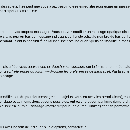
es sujets. Il se peut que vous ayez besoin d’être enregistré pour écrire un messa
participer aux votes, etc.
rimer que vos propres messages. Vous pouvez modifier un message (quelquefois dan
’affichera en bas du message indiquant qu’il a été édité, le nombre de fois qu’il a
dant ils ont la possibilité de laisser une note indiquant qu’ils ont modifié le mess
ne fois créée, vous pouvez cocher
Attacher sa signature
sur le formulaire de rédacti
(onglet
Préférences du forum --> Modifier les préférences de message
). Par la sui
 message.
a modification du premier message d’un sujet (si vous en avez les permissions), cliq
u sondage et au moins deux options possibles, entrez une option par ligne dans l
r la durée en jours du sondage (mettre “0” pour une durée illimitée) et enfin permettre
us avez besoin de indiquer plus d’options, contactez-le.