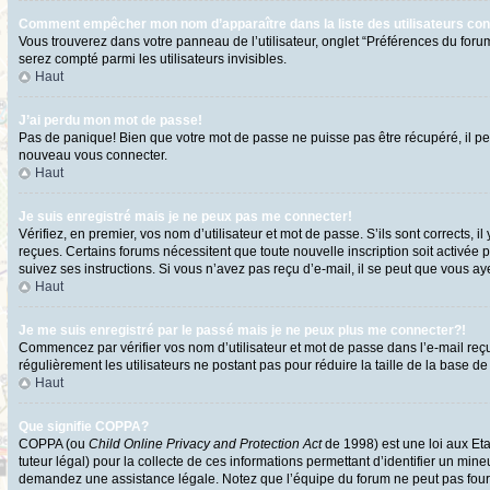
Comment empêcher mon nom d’apparaître dans la liste des utilisateurs co
Vous trouverez dans votre panneau de l’utilisateur, onglet “Préférences du forum
serez compté parmi les utilisateurs invisibles.
Haut
J’ai perdu mon mot de passe!
Pas de panique! Bien que votre mot de passe ne puisse pas être récupéré, il peut
nouveau vous connecter.
Haut
Je suis enregistré mais je ne peux pas me connecter!
Vérifiez, en premier, vos nom d’utilisateur et mot de passe. S’ils sont corrects, i
reçues. Certains forums nécessitent que toute nouvelle inscription soit activée 
suivez ses instructions. Si vous n’avez pas reçu d’e-mail, il se peut que vous ayez
Haut
Je me suis enregistré par le passé mais je ne peux plus me connecter?!
Commencez par vérifier vos nom d’utilisateur et mot de passe dans l’e-mail reçu l
régulièrement les utilisateurs ne postant pas pour réduire la taille de la base de
Haut
Que signifie COPPA?
COPPA (ou
Child Online Privacy and Protection Act
de 1998) est une loi aux Eta
tuteur légal) pour la collecte de ces informations permettant d’identifier un min
demandez une assistance légale. Notez que l’équipe du forum ne peut pas fournir