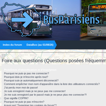
Index du forum
DataBus (au 01/08/26)
Foire aux questions (Questions posées fréquemm
Problèmes d’identification et d’inscription
Pourquoi ne puis-je pas me connecter?
Pourquoi dois-je m’inscrire après tout?
Pourquoi suis-je automatiquement déconnecté?
Comment empêcher mon nom d’apparaître dans la liste des utilisateurs connectés?
J’ai perdu mon mot de passe!
Je suis enregistré mais je ne peux pas me connecter!
Je me suis enregistré par le passé mais je ne peux plus me connecter?!
Que signifie COPPA?
Pourquoi ne puis-je pas m’inscrire?
A quoi sert “Supprimer les cookies du forum”?