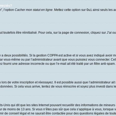
nnectés?
”, l’option
Cacher mon statut en ligne
. Mettez cette option sur
Oui
ainsi seuls les a
 toutefois être réinitialisé. Pour cela, sur la page de connexion, cliquez sur
J’ai o
l y a deux possibilités. Si la gestion COPPA est active et si vous avez indiqué avoir m
par vous-même ou par l’administrateur avant que vous puissiez vous connecter. Cette 
 fourni une adresse incorrecte ou que l’e-mail ait été traité par un filtre anti-spam.
ors de votre inscription et réessayez. Il est possible aussi que l’administrateur ait
 données. Si cela vous arrive, tentez de vous réinscrire et soyez plus investi dans l
ts-Unis qui dit que les sites Internet pouvant recueillir des informations de mineu
eur de moins de 13 ans. Si vous n’êtes pas sûr que cela s’applique à vous, lorsque v
 de conseil légal et ne saurait être contactée pour des questions légales de toute 