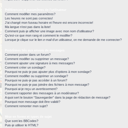
Préférences et paramètres de l’utilisateur
Comment modifier mes paramètres?
Les heures ne sont pas correctes!
J’ai changé mon fuseau horaire et l’heure est encore incorrecte!
Ma langue n’est pas dans la liste!
Comment puis-je afficher une image avec mon nom d’utilisateur?
Qu’est-ce que mon rang et comment le modifier?
Lorsque je clique sur le lien
e-mail
d’un utilisateur, on me demande de me connecter?
Problèmes liés aux envois de messages
Comment poster dans un forum?
Comment modifier ou supprimer un message?
Comment ajouter une signature à mes messages?
Comment créer un sondage?
Pourquoi ne puis-je pas ajouter plus d’options à mon sondage?
Comment modifier ou supprimer un sondage?
Pourquoi ne puis-je pas accéder à un forum?
Pourquoi ne puis-je pas joindre des fichiers à mon message?
Pourquoi ai-je reçu un avertissement?
Comment rapporter des messages à un modérateur?
A quoi sert le bouton “Sauvegarder” dans la page de rédaction de message?
Pourquoi mon message doit être validé?
Comment remonter mon sujet?
Mise en forme et types de sujet
Que sont les BBCodes?
Puis-je utiliser le HTML?