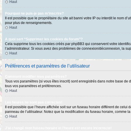
Haut
Pourquoi ne puis-je pas m’inscrire?
Il est possible que le propriétaire du site ait banni votre IP ou interdit le nom 
pour plus de renseignements.
Haut
A quoi sert “Supprimer les cookies du forum”?
Cela supprime tous les cookies créés par phpBB3 qui conservent votre identificat
l’administrateur. Si vous avez des problèmes de connexion/déconnexion, la supp
Haut
Préférences et paramètres de l’utilisateur
Comment modifier mes paramètres?
Tous vos paramètres (si vous êtes inscrit) sont enregistrés dans notre base de do
tous vos paramètres et préférences.
Haut
Les heures ne sont pas correctes!
Il est possible que l’heure affichée soit sur un fuseau horaire différent de cel
panneau de l’utilisateur. Notez que la modification du fuseau horaire, comme la p
Haut
J’ai changé mon fuseau horaire et l’heure est encore incorrecte!