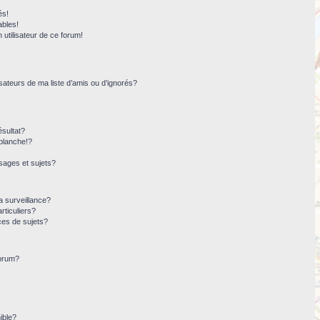
és!
ables!
n utilisateur de ce forum!
sateurs de ma liste d’amis ou d’ignorés?
sultat?
blanche!?
ages et sujets?
la surveillance?
rticuliers?
ces de sujets?
forum?
ible?