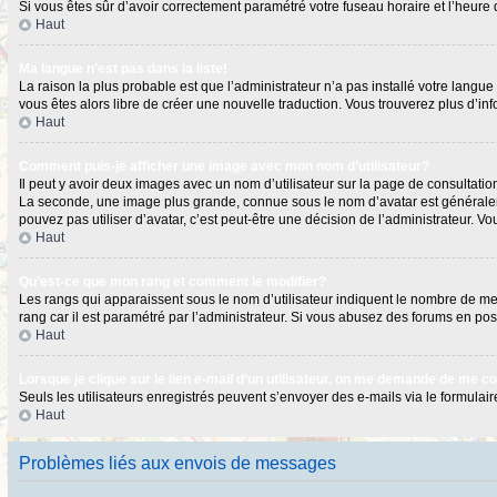
Si vous êtes sûr d’avoir correctement paramétré votre fuseau horaire et l’heure d
Haut
Ma langue n’est pas dans la liste!
La raison la plus probable est que l’administrateur n’a pas installé votre langu
vous êtes alors libre de créer une nouvelle traduction. Vous trouverez plus d’in
Haut
Comment puis-je afficher une image avec mon nom d’utilisateur?
Il peut y avoir deux images avec un nom d’utilisateur sur la page de consultat
La seconde, une image plus grande, connue sous le nom d’avatar est généralement
pouvez pas utiliser d’avatar, c’est peut-être une décision de l’administrateur. 
Haut
Qu’est-ce que mon rang et comment le modifier?
Les rangs qui apparaissent sous le nom d’utilisateur indiquent le nombre de mess
rang car il est paramétré par l’administrateur. Si vous abusez des forums en 
Haut
Lorsque je clique sur le lien
e-mail
d’un utilisateur, on me demande de me c
Seuls les utilisateurs enregistrés peuvent s’envoyer des e-mails via le formulaire
Haut
Problèmes liés aux envois de messages