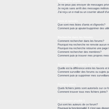
Messagerie privée
Je ne peux pas envoyer de messages priv
Je reçois sans arrêt des messages indésir
J’ai reçu un e-mail ou un courrier abusif d’u
Amis et ignorés
Que sont mes listes d’amis et d’ignorés?
Comment puis-je ajouter/supprimer des utili
Recherche dans les forums
Comment rechercher dans les forums?
Pourquoi ma recherche ne renvoie aucun ré
Pourquoi ma recherche retourne une page 
Comment rechercher des membres?
Comment puis-je trouver mes propres mess
Surveillance des sujets et favoris
Quelle est la différence entre les favoris et 
Comment surveiller des forums ou sujets pa
Comment puis-je supprimer mes surveillan
Fichiers joints
Quels fichiers joints sont autorisés sur ce 
Comment trouver tous mes fichiers joints?
Concernant phpBB 3
Qui sont les auteurs de ce forum?
Pourquoi la fonctionnalité X n’est pas dispon