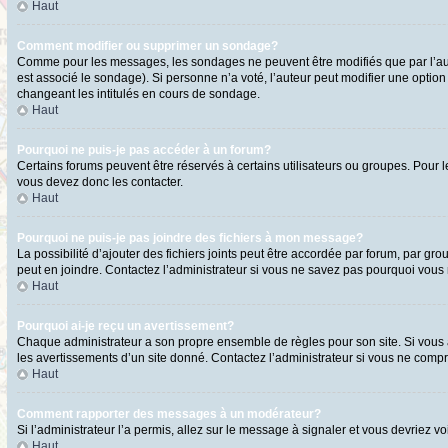
Haut
Comment modifier ou supprimer un sondage?
Comme pour les messages, les sondages ne peuvent être modifiés que par l’aute
est associé le sondage). Si personne n’a voté, l’auteur peut modifier une optio
changeant les intitulés en cours de sondage.
Haut
Pourquoi ne puis-je pas accéder à un forum?
Certains forums peuvent être réservés à certains utilisateurs ou groupes. Pour l
vous devez donc les contacter.
Haut
Pourquoi ne puis-je pas joindre des fichiers à mon message?
La possibilité d’ajouter des fichiers joints peut être accordée par forum, par gro
peut en joindre. Contactez l’administrateur si vous ne savez pas pourquoi vous n
Haut
Pourquoi ai-je reçu un avertissement?
Chaque administrateur a son propre ensemble de règles pour son site. Si vous a
les avertissements d’un site donné. Contactez l’administrateur si vous ne comp
Haut
Comment rapporter des messages à un modérateur?
Si l’administrateur l’a permis, allez sur le message à signaler et vous devriez
Haut