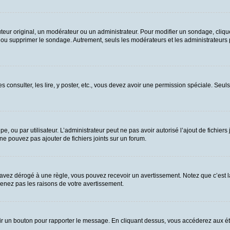
ur original, un modérateur ou un administrateur. Pour modifier un sondage, cliqu
n ou supprimer le sondage. Autrement, seuls les modérateurs et les administrateurs
es consulter, les lire, y poster, etc., vous devez avoir une permission spéciale. Se
upe, ou par utilisateur. L’administrateur peut ne pas avoir autorisé l’ajout de fichie
e pouvez pas ajouter de fichiers joints sur un forum.
vez dérogé à une règle, vous pouvez recevoir un avertissement. Notez que c’est la
renez pas les raisons de votre avertissement.
 voir un bouton pour rapporter le message. En cliquant dessus, vous accéderez aux é