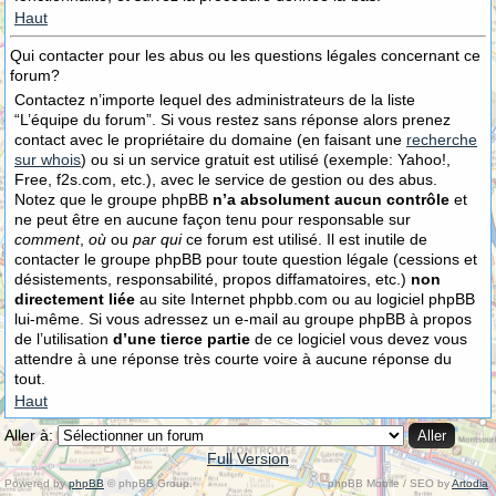
Haut
Qui contacter pour les abus ou les questions légales concernant ce
forum?
Contactez n’importe lequel des administrateurs de la liste
“L’équipe du forum”. Si vous restez sans réponse alors prenez
contact avec le propriétaire du domaine (en faisant une
recherche
sur whois
) ou si un service gratuit est utilisé (exemple: Yahoo!,
Free, f2s.com, etc.), avec le service de gestion ou des abus.
Notez que le groupe phpBB
n’a absolument aucun contrôle
et
ne peut être en aucune façon tenu pour responsable sur
comment
,
où
ou
par qui
ce forum est utilisé. Il est inutile de
contacter le groupe phpBB pour toute question légale (cessions et
désistements, responsabilité, propos diffamatoires, etc.)
non
directement liée
au site Internet phpbb.com ou au logiciel phpBB
lui-même. Si vous adressez un e-mail au groupe phpBB à propos
de l’utilisation
d’une tierce partie
de ce logiciel vous devez vous
attendre à une réponse très courte voire à aucune réponse du
tout.
Haut
Aller à:
Full Version
Powered by
phpBB
© phpBB Group.
phpBB Mobile / SEO by
Artodia
.