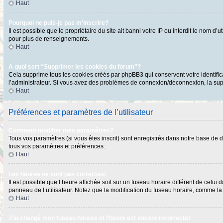
Haut
Pourquoi ne puis-je pas m’inscrire?
Il est possible que le propriétaire du site ait banni votre IP ou interdit le nom 
pour plus de renseignements.
Haut
A quoi sert “Supprimer les cookies du forum”?
Cela supprime tous les cookies créés par phpBB3 qui conservent votre identificat
l’administrateur. Si vous avez des problèmes de connexion/déconnexion, la supp
Haut
Préférences et paramètres de l’utilisateur
Comment modifier mes paramètres?
Tous vos paramètres (si vous êtes inscrit) sont enregistrés dans notre base de do
tous vos paramètres et préférences.
Haut
Les heures ne sont pas correctes!
Il est possible que l’heure affichée soit sur un fuseau horaire différent de cel
panneau de l’utilisateur. Notez que la modification du fuseau horaire, comme la p
Haut
J’ai changé mon fuseau horaire et l’heure est encore incorrecte!