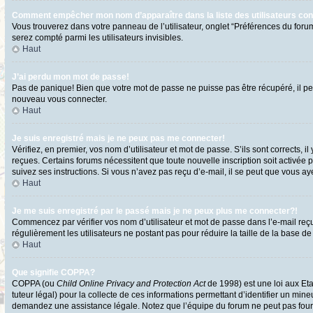
Comment empêcher mon nom d’apparaître dans la liste des utilisateurs co
Vous trouverez dans votre panneau de l’utilisateur, onglet “Préférences du forum
serez compté parmi les utilisateurs invisibles.
Haut
J’ai perdu mon mot de passe!
Pas de panique! Bien que votre mot de passe ne puisse pas être récupéré, il peut
nouveau vous connecter.
Haut
Je suis enregistré mais je ne peux pas me connecter!
Vérifiez, en premier, vos nom d’utilisateur et mot de passe. S’ils sont corrects, i
reçues. Certains forums nécessitent que toute nouvelle inscription soit activée 
suivez ses instructions. Si vous n’avez pas reçu d’e-mail, il se peut que vous ayez
Haut
Je me suis enregistré par le passé mais je ne peux plus me connecter?!
Commencez par vérifier vos nom d’utilisateur et mot de passe dans l’e-mail reçu l
régulièrement les utilisateurs ne postant pas pour réduire la taille de la base de
Haut
Que signifie COPPA?
COPPA (ou
Child Online Privacy and Protection Act
de 1998) est une loi aux Eta
tuteur légal) pour la collecte de ces informations permettant d’identifier un min
demandez une assistance légale. Notez que l’équipe du forum ne peut pas fournir