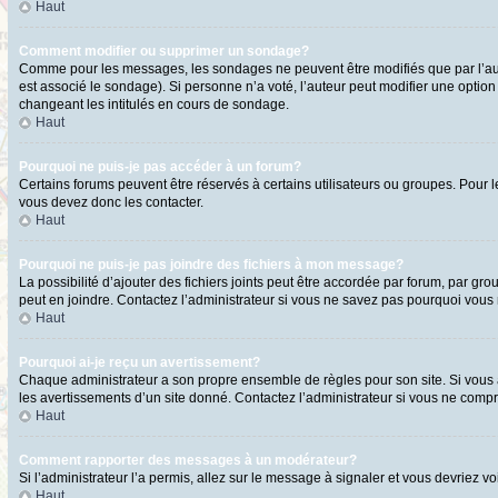
Haut
Comment modifier ou supprimer un sondage?
Comme pour les messages, les sondages ne peuvent être modifiés que par l’aute
est associé le sondage). Si personne n’a voté, l’auteur peut modifier une optio
changeant les intitulés en cours de sondage.
Haut
Pourquoi ne puis-je pas accéder à un forum?
Certains forums peuvent être réservés à certains utilisateurs ou groupes. Pour l
vous devez donc les contacter.
Haut
Pourquoi ne puis-je pas joindre des fichiers à mon message?
La possibilité d’ajouter des fichiers joints peut être accordée par forum, par gro
peut en joindre. Contactez l’administrateur si vous ne savez pas pourquoi vous n
Haut
Pourquoi ai-je reçu un avertissement?
Chaque administrateur a son propre ensemble de règles pour son site. Si vous a
les avertissements d’un site donné. Contactez l’administrateur si vous ne comp
Haut
Comment rapporter des messages à un modérateur?
Si l’administrateur l’a permis, allez sur le message à signaler et vous devriez
Haut