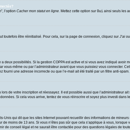
nnectés?
”, l’option
Cacher mon statut en ligne
. Mettez cette option sur
Oui
ainsi seuls les a
 toutefois être réinitialisé. Pour cela, sur la page de connexion, cliquez sur
J’ai o
l y a deux possibilités. Si la gestion COPPA est active et si vous avez indiqué avoir m
par vous-même ou par l’administrateur avant que vous puissiez vous connecter. Cette 
 fourni une adresse incorrecte ou que l’e-mail ait été traité par un filtre anti-spam.
ors de votre inscription et réessayez. Il est possible aussi que l’administrateur ait
 données. Si cela vous arrive, tentez de vous réinscrire et soyez plus investi dans l
ts-Unis qui dit que les sites Internet pouvant recueillir des informations de mineu
eur de moins de 13 ans. Si vous n’êtes pas sûr que cela s’applique à vous, lorsque v
 de conseil légal et ne saurait être contactée pour des questions légales de toute 