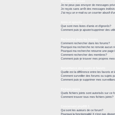
Messagerie privée
Je ne peux pas envoyer de messages priv
Je reçois sans arrêt des messages indésir
J’ai reçu un e-mail ou un courrier abusif d’u
Amis et ignorés
Que sont mes listes d’amis et d’ignorés?
Comment puis-je ajouter/supprimer des utili
Recherche dans les forums
Comment rechercher dans les forums?
Pourquoi ma recherche ne renvoie aucun ré
Pourquoi ma recherche retourne une page 
Comment rechercher des membres?
Comment puis-je trouver mes propres mess
Surveillance des sujets et favoris
Quelle est la différence entre les favoris et 
Comment surveiller des forums ou sujets pa
Comment puis-je supprimer mes surveillan
Fichiers joints
Quels fichiers joints sont autorisés sur ce 
Comment trouver tous mes fichiers joints?
Concernant phpBB 3
Qui sont les auteurs de ce forum?
Pourquoi la fonctionnalité X n’est pas dispon