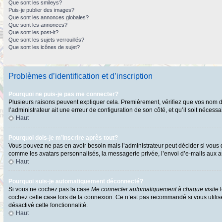
Que sont les smileys?
Puis-je publier des images?
Que sont les annonces globales?
Que sont les annonces?
Que sont les post-it?
Que sont les sujets verrouillés?
Que sont les icônes de sujet?
Problèmes d’identification et d’inscription
Pourquoi ne puis-je pas me connecter?
Plusieurs raisons peuvent expliquer cela. Premièrement, vérifiez que vos nom d’ut
l’administrateur ait une erreur de configuration de son côté, et qu’il soit nécessai
Haut
Pourquoi dois-je m’inscrire après tout?
Vous pouvez ne pas en avoir besoin mais l’administrateur peut décider si vous d
comme les avatars personnalisés, la messagerie privée, l’envoi d’e-mails aux au
Haut
Pourquoi suis-je automatiquement déconnecté?
Si vous ne cochez pas la case
Me connecter automatiquement à chaque visite
l
cochez cette case lors de la connexion. Ce n’est pas recommandé si vous utilisez
désactivé cette fonctionnalité.
Haut