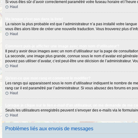
Si vous êtes sûr d’avoir correctement paramétré votre fuseau horaire et l’heure d
Haut
Ma langue n’est pas dans la liste!
La raison la plus probable est que l’administrateur n’a pas installé votre langu
vous êtes alors libre de créer une nouvelle traduction. Vous trouverez plus d’in
Haut
Comment puis-je afficher une image avec mon nom d’utilisateur?
Il peut y avoir deux images avec un nom d’utilisateur sur la page de consultat
La seconde, une image plus grande, connue sous le nom d’avatar est généralement
pouvez pas utiliser d’avatar, c’est peut-être une décision de l’administrateur. 
Haut
Qu’est-ce que mon rang et comment le modifier?
Les rangs qui apparaissent sous le nom d’utilisateur indiquent le nombre de mess
rang car il est paramétré par l’administrateur. Si vous abusez des forums en 
Haut
Lorsque je clique sur le lien
e-mail
d’un utilisateur, on me demande de me c
Seuls les utilisateurs enregistrés peuvent s’envoyer des e-mails via le formulaire
Haut
Problèmes liés aux envois de messages