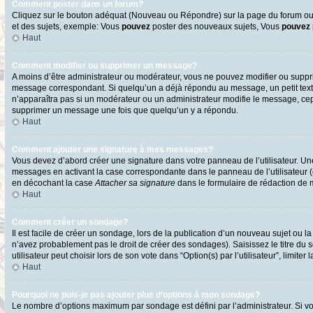
Comment poster dans un forum?
Cliquez sur le bouton adéquat (Nouveau ou Répondre) sur la page du forum ou d
et des sujets, exemple: Vous
pouvez
poster des nouveaux sujets, Vous
pouvez
Haut
Comment modifier ou supprimer un message?
A moins d’être administrateur ou modérateur, vous ne pouvez modifier ou supp
message correspondant. Si quelqu’un a déjà répondu au message, un petit texte s
n’apparaîtra pas si un modérateur ou un administrateur modifie le message, cepen
supprimer un message une fois que quelqu’un y a répondu.
Haut
Comment ajouter une signature à mes messages?
Vous devez d’abord créer une signature dans votre panneau de l’utilisateur. U
messages en activant la case correspondante dans le panneau de l’utilisateur 
en décochant la case
Attacher sa signature
dans le formulaire de rédaction de
Haut
Comment créer un sondage?
Il est facile de créer un sondage, lors de la publication d’un nouveau sujet ou l
n’avez probablement pas le droit de créer des sondages). Saisissez le titre d
utilisateur peut choisir lors de son vote dans “Option(s) par l’utilisateur”, limite
Haut
Pourquoi ne puis-je pas ajouter plus d’options à mon sondage?
Le nombre d’options maximum par sondage est défini par l’administrateur. Si vo