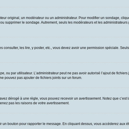
ur original, un modérateur ou un administrateur. Pour modifier un sondage, cliqu
n ou supprimer le sondage. Autrement, seuls les modérateurs et les administrateurs
es consulter, les lire, y poster, etc., vous devez avoir une permission spéciale. Se
upe, ou par utilisateur. L’administrateur peut ne pas avoir autorisé l’ajout de fichie
e pouvez pas ajouter de fichiers joints sur un forum.
vez dérogé à une règle, vous pouvez recevoir un avertissement. Notez que c’est la
renez pas les raisons de votre avertissement.
 voir un bouton pour rapporter le message. En cliquant dessus, vous accéderez aux é