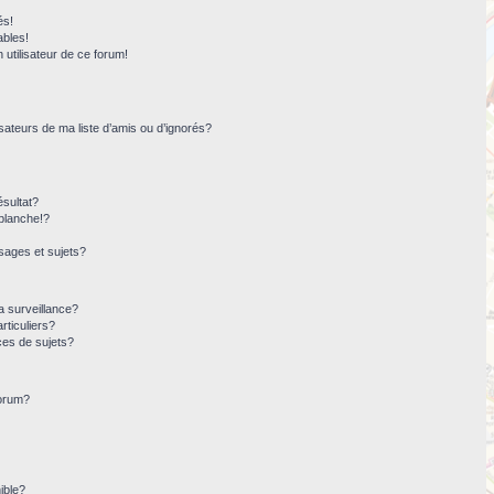
és!
ables!
n utilisateur de ce forum!
sateurs de ma liste d’amis ou d’ignorés?
sultat?
blanche!?
ages et sujets?
la surveillance?
rticuliers?
ces de sujets?
forum?
ible?