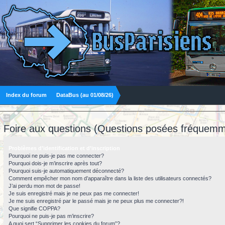
Index du forum
DataBus (au 01/08/26)
Foire aux questions (Questions posées fréquemm
Problèmes d’identification et d’inscription
Pourquoi ne puis-je pas me connecter?
Pourquoi dois-je m’inscrire après tout?
Pourquoi suis-je automatiquement déconnecté?
Comment empêcher mon nom d’apparaître dans la liste des utilisateurs connectés?
J’ai perdu mon mot de passe!
Je suis enregistré mais je ne peux pas me connecter!
Je me suis enregistré par le passé mais je ne peux plus me connecter?!
Que signifie COPPA?
Pourquoi ne puis-je pas m’inscrire?
A quoi sert “Supprimer les cookies du forum”?