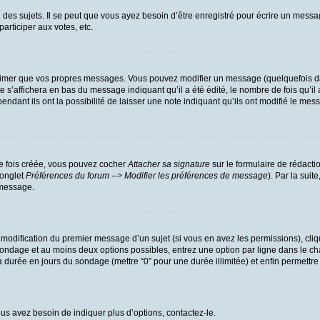
es sujets. Il se peut que vous ayez besoin d’être enregistré pour écrire un messa
participer aux votes, etc.
rimer que vos propres messages. Vous pouvez modifier un message (quelquefois dan
’affichera en bas du message indiquant qu’il a été édité, le nombre de fois qu’il a
dant ils ont la possibilité de laisser une note indiquant qu’ils ont modifié le mess
ne fois créée, vous pouvez cocher
Attacher sa signature
sur le formulaire de rédacti
(onglet
Préférences du forum --> Modifier les préférences de message
). Par la sui
 message.
a modification du premier message d’un sujet (si vous en avez les permissions), cliq
u sondage et au moins deux options possibles, entrez une option par ligne dans l
r la durée en jours du sondage (mettre “0” pour une durée illimitée) et enfin permettre
us avez besoin de indiquer plus d’options, contactez-le.