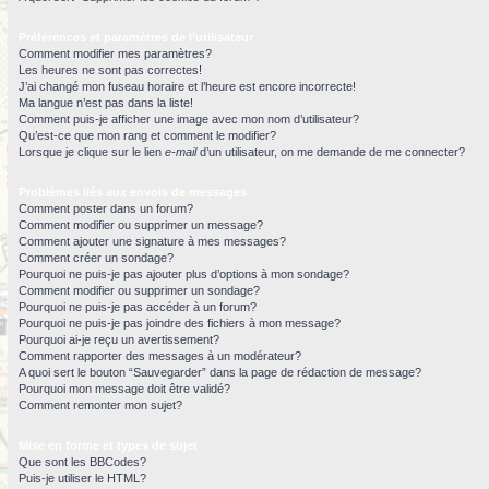
Préférences et paramètres de l’utilisateur
Comment modifier mes paramètres?
Les heures ne sont pas correctes!
J’ai changé mon fuseau horaire et l’heure est encore incorrecte!
Ma langue n’est pas dans la liste!
Comment puis-je afficher une image avec mon nom d’utilisateur?
Qu’est-ce que mon rang et comment le modifier?
Lorsque je clique sur le lien
e-mail
d’un utilisateur, on me demande de me connecter?
Problèmes liés aux envois de messages
Comment poster dans un forum?
Comment modifier ou supprimer un message?
Comment ajouter une signature à mes messages?
Comment créer un sondage?
Pourquoi ne puis-je pas ajouter plus d’options à mon sondage?
Comment modifier ou supprimer un sondage?
Pourquoi ne puis-je pas accéder à un forum?
Pourquoi ne puis-je pas joindre des fichiers à mon message?
Pourquoi ai-je reçu un avertissement?
Comment rapporter des messages à un modérateur?
A quoi sert le bouton “Sauvegarder” dans la page de rédaction de message?
Pourquoi mon message doit être validé?
Comment remonter mon sujet?
Mise en forme et types de sujet
Que sont les BBCodes?
Puis-je utiliser le HTML?