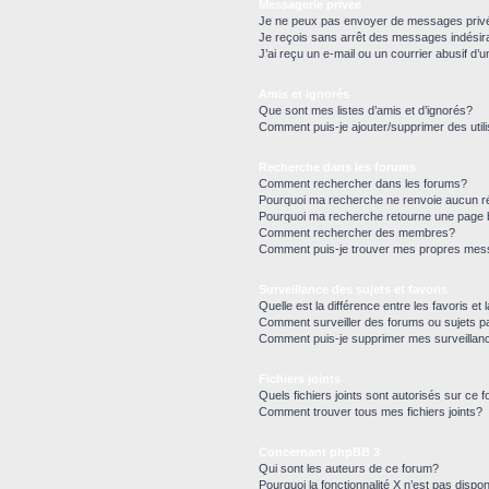
Messagerie privée
Je ne peux pas envoyer de messages priv
Je reçois sans arrêt des messages indésir
J’ai reçu un e-mail ou un courrier abusif d’u
Amis et ignorés
Que sont mes listes d’amis et d’ignorés?
Comment puis-je ajouter/supprimer des utili
Recherche dans les forums
Comment rechercher dans les forums?
Pourquoi ma recherche ne renvoie aucun ré
Pourquoi ma recherche retourne une page 
Comment rechercher des membres?
Comment puis-je trouver mes propres mess
Surveillance des sujets et favoris
Quelle est la différence entre les favoris et 
Comment surveiller des forums ou sujets pa
Comment puis-je supprimer mes surveillan
Fichiers joints
Quels fichiers joints sont autorisés sur ce 
Comment trouver tous mes fichiers joints?
Concernant phpBB 3
Qui sont les auteurs de ce forum?
Pourquoi la fonctionnalité X n’est pas dispon