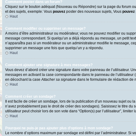
Comment poster dans un forum?
Cliquez sur le bouton adéquat (Nouveau ou Répondre) sur la page du forum ou d
et des sujets, exemple: Vous
pouvez
poster des nouveaux sujets, Vous
pouvez
Haut
Comment modifier ou supprimer un message?
A moins d’être administrateur ou modérateur, vous ne pouvez modifier ou supp
message correspondant. Si quelqu’un a déjà répondu au message, un petit texte s
n’apparaîtra pas si un modérateur ou un administrateur modifie le message, cepen
supprimer un message une fois que quelqu’un y a répondu.
Haut
Comment ajouter une signature à mes messages?
Vous devez d’abord créer une signature dans votre panneau de l’utilisateur. U
messages en activant la case correspondante dans le panneau de l’utilisateur 
en décochant la case
Attacher sa signature
dans le formulaire de rédaction de
Haut
Comment créer un sondage?
Il est facile de créer un sondage, lors de la publication d’un nouveau sujet ou l
n’avez probablement pas le droit de créer des sondages). Saisissez le titre d
utilisateur peut choisir lors de son vote dans “Option(s) par l’utilisateur”, limite
Haut
Pourquoi ne puis-je pas ajouter plus d’options à mon sondage?
Le nombre d’options maximum par sondage est défini par l’administrateur. Si vo