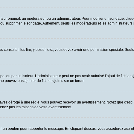
ur original, un modérateur ou un administrateur. Pour modifier un sondage, cliqu
n ou supprimer le sondage. Autrement, seuls les modérateurs et les administrateurs
es consulter, les lire, y poster, etc., vous devez avoir une permission spéciale. Se
upe, ou par utilisateur. L’administrateur peut ne pas avoir autorisé l’ajout de fichie
e pouvez pas ajouter de fichiers joints sur un forum.
vez dérogé à une règle, vous pouvez recevoir un avertissement. Notez que c’est la
renez pas les raisons de votre avertissement.
 voir un bouton pour rapporter le message. En cliquant dessus, vous accéderez aux é