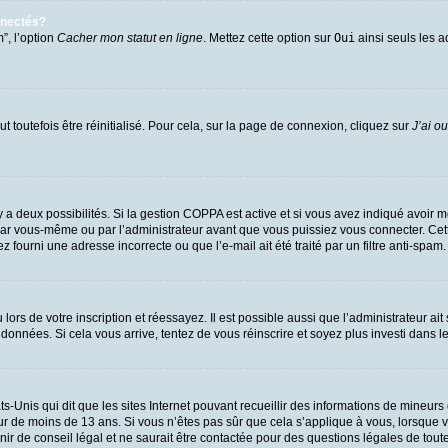
nnectés?
”, l’option
Cacher mon statut en ligne
. Mettez cette option sur
Oui
ainsi seuls les a
 toutefois être réinitialisé. Pour cela, sur la page de connexion, cliquez sur
J’ai o
l y a deux possibilités. Si la gestion COPPA est active et si vous avez indiqué avoir m
par vous-même ou par l’administrateur avant que vous puissiez vous connecter. Cette 
 fourni une adresse incorrecte ou que l’e-mail ait été traité par un filtre anti-spam.
ors de votre inscription et réessayez. Il est possible aussi que l’administrateur ait
 données. Si cela vous arrive, tentez de vous réinscrire et soyez plus investi dans l
ts-Unis qui dit que les sites Internet pouvant recueillir des informations de mineu
eur de moins de 13 ans. Si vous n’êtes pas sûr que cela s’applique à vous, lorsque v
 de conseil légal et ne saurait être contactée pour des questions légales de toute 