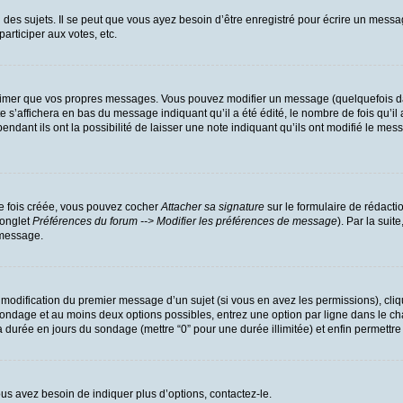
es sujets. Il se peut que vous ayez besoin d’être enregistré pour écrire un messa
participer aux votes, etc.
rimer que vos propres messages. Vous pouvez modifier un message (quelquefois dan
’affichera en bas du message indiquant qu’il a été édité, le nombre de fois qu’il a
dant ils ont la possibilité de laisser une note indiquant qu’ils ont modifié le mess
ne fois créée, vous pouvez cocher
Attacher sa signature
sur le formulaire de rédacti
(onglet
Préférences du forum --> Modifier les préférences de message
). Par la sui
 message.
a modification du premier message d’un sujet (si vous en avez les permissions), cliq
u sondage et au moins deux options possibles, entrez une option par ligne dans l
r la durée en jours du sondage (mettre “0” pour une durée illimitée) et enfin permettre
us avez besoin de indiquer plus d’options, contactez-le.