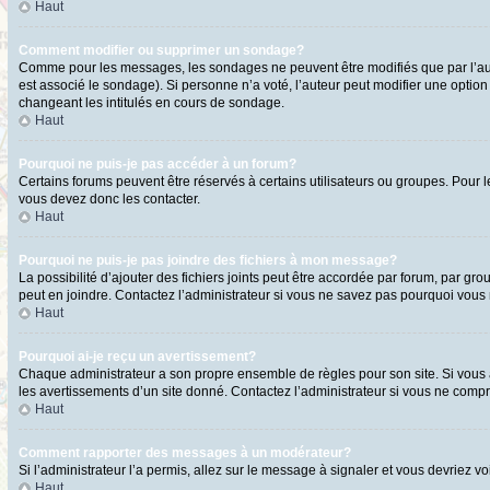
Haut
Comment modifier ou supprimer un sondage?
Comme pour les messages, les sondages ne peuvent être modifiés que par l’aute
est associé le sondage). Si personne n’a voté, l’auteur peut modifier une optio
changeant les intitulés en cours de sondage.
Haut
Pourquoi ne puis-je pas accéder à un forum?
Certains forums peuvent être réservés à certains utilisateurs ou groupes. Pour l
vous devez donc les contacter.
Haut
Pourquoi ne puis-je pas joindre des fichiers à mon message?
La possibilité d’ajouter des fichiers joints peut être accordée par forum, par gro
peut en joindre. Contactez l’administrateur si vous ne savez pas pourquoi vous n
Haut
Pourquoi ai-je reçu un avertissement?
Chaque administrateur a son propre ensemble de règles pour son site. Si vous a
les avertissements d’un site donné. Contactez l’administrateur si vous ne comp
Haut
Comment rapporter des messages à un modérateur?
Si l’administrateur l’a permis, allez sur le message à signaler et vous devriez
Haut