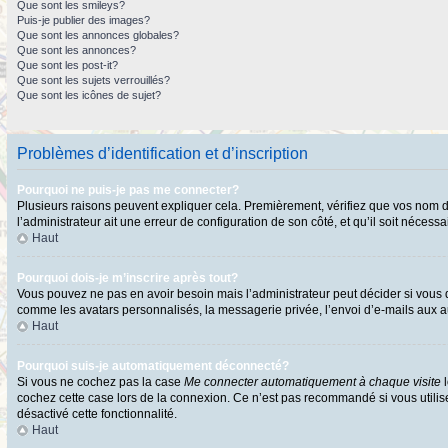
Que sont les smileys?
Puis-je publier des images?
Que sont les annonces globales?
Que sont les annonces?
Que sont les post-it?
Que sont les sujets verrouillés?
Que sont les icônes de sujet?
Problèmes d’identification et d’inscription
Pourquoi ne puis-je pas me connecter?
Plusieurs raisons peuvent expliquer cela. Premièrement, vérifiez que vos nom d’ut
l’administrateur ait une erreur de configuration de son côté, et qu’il soit nécessai
Haut
Pourquoi dois-je m’inscrire après tout?
Vous pouvez ne pas en avoir besoin mais l’administrateur peut décider si vous d
comme les avatars personnalisés, la messagerie privée, l’envoi d’e-mails aux au
Haut
Pourquoi suis-je automatiquement déconnecté?
Si vous ne cochez pas la case
Me connecter automatiquement à chaque visite
l
cochez cette case lors de la connexion. Ce n’est pas recommandé si vous utilisez
désactivé cette fonctionnalité.
Haut