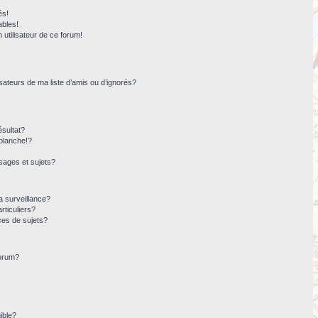
és!
ables!
n utilisateur de ce forum!
sateurs de ma liste d’amis ou d’ignorés?
sultat?
blanche!?
ages et sujets?
la surveillance?
rticuliers?
ces de sujets?
forum?
ible?