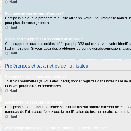
Haut
Pourquoi ne puis-je pas m’inscrire?
Il est possible que le propriétaire du site ait banni votre IP ou interdit le nom 
pour plus de renseignements.
Haut
A quoi sert “Supprimer les cookies du forum”?
Cela supprime tous les cookies créés par phpBB3 qui conservent votre identificat
l’administrateur. Si vous avez des problèmes de connexion/déconnexion, la supp
Haut
Préférences et paramètres de l’utilisateur
Comment modifier mes paramètres?
Tous vos paramètres (si vous êtes inscrit) sont enregistrés dans notre base de do
tous vos paramètres et préférences.
Haut
Les heures ne sont pas correctes!
Il est possible que l’heure affichée soit sur un fuseau horaire différent de cel
panneau de l’utilisateur. Notez que la modification du fuseau horaire, comme la p
Haut
J’ai changé mon fuseau horaire et l’heure est encore incorrecte!