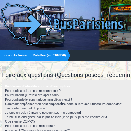
Index du forum
DataBus (au 01/08/26)
Foire aux questions (Questions posées fréquemm
Problèmes d’identification et d’inscription
Pourquoi ne puis-je pas me connecter?
Pourquoi dois-je m’inscrire après tout?
Pourquoi suis-je automatiquement déconnecté?
Comment empêcher mon nom d’apparaître dans la liste des utilisateurs connectés?
J’ai perdu mon mot de passe!
Je suis enregistré mais je ne peux pas me connecter!
Je me suis enregistré par le passé mais je ne peux plus me connecter?!
Que signifie COPPA?
Pourquoi ne puis-je pas m’inscrire?
A quoi sert “Supprimer les cookies du forum”?