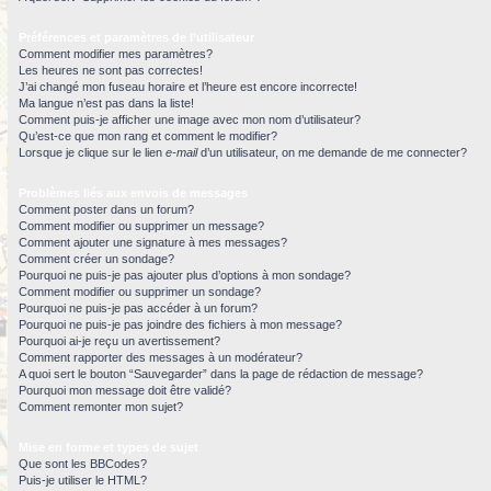
Préférences et paramètres de l’utilisateur
Comment modifier mes paramètres?
Les heures ne sont pas correctes!
J’ai changé mon fuseau horaire et l’heure est encore incorrecte!
Ma langue n’est pas dans la liste!
Comment puis-je afficher une image avec mon nom d’utilisateur?
Qu’est-ce que mon rang et comment le modifier?
Lorsque je clique sur le lien
e-mail
d’un utilisateur, on me demande de me connecter?
Problèmes liés aux envois de messages
Comment poster dans un forum?
Comment modifier ou supprimer un message?
Comment ajouter une signature à mes messages?
Comment créer un sondage?
Pourquoi ne puis-je pas ajouter plus d’options à mon sondage?
Comment modifier ou supprimer un sondage?
Pourquoi ne puis-je pas accéder à un forum?
Pourquoi ne puis-je pas joindre des fichiers à mon message?
Pourquoi ai-je reçu un avertissement?
Comment rapporter des messages à un modérateur?
A quoi sert le bouton “Sauvegarder” dans la page de rédaction de message?
Pourquoi mon message doit être validé?
Comment remonter mon sujet?
Mise en forme et types de sujet
Que sont les BBCodes?
Puis-je utiliser le HTML?