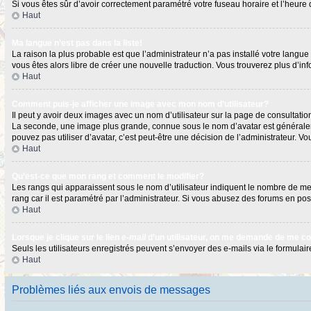
Si vous êtes sûr d’avoir correctement paramétré votre fuseau horaire et l’heure d
Haut
Ma langue n’est pas dans la liste!
La raison la plus probable est que l’administrateur n’a pas installé votre langu
vous êtes alors libre de créer une nouvelle traduction. Vous trouverez plus d’in
Haut
Comment puis-je afficher une image avec mon nom d’utilisateur?
Il peut y avoir deux images avec un nom d’utilisateur sur la page de consultat
La seconde, une image plus grande, connue sous le nom d’avatar est généralement
pouvez pas utiliser d’avatar, c’est peut-être une décision de l’administrateur. 
Haut
Qu’est-ce que mon rang et comment le modifier?
Les rangs qui apparaissent sous le nom d’utilisateur indiquent le nombre de mess
rang car il est paramétré par l’administrateur. Si vous abusez des forums en 
Haut
Lorsque je clique sur le lien
e-mail
d’un utilisateur, on me demande de me c
Seuls les utilisateurs enregistrés peuvent s’envoyer des e-mails via le formulaire
Haut
Problèmes liés aux envois de messages