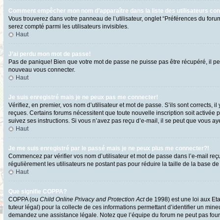
Comment empêcher mon nom d’apparaître dans la liste des utilisateurs co
Vous trouverez dans votre panneau de l’utilisateur, onglet “Préférences du forum
serez compté parmi les utilisateurs invisibles.
Haut
J’ai perdu mon mot de passe!
Pas de panique! Bien que votre mot de passe ne puisse pas être récupéré, il peut
nouveau vous connecter.
Haut
Je suis enregistré mais je ne peux pas me connecter!
Vérifiez, en premier, vos nom d’utilisateur et mot de passe. S’ils sont corrects, i
reçues. Certains forums nécessitent que toute nouvelle inscription soit activée 
suivez ses instructions. Si vous n’avez pas reçu d’e-mail, il se peut que vous ayez
Haut
Je me suis enregistré par le passé mais je ne peux plus me connecter?!
Commencez par vérifier vos nom d’utilisateur et mot de passe dans l’e-mail reçu l
régulièrement les utilisateurs ne postant pas pour réduire la taille de la base de
Haut
Que signifie COPPA?
COPPA (ou
Child Online Privacy and Protection Act
de 1998) est une loi aux Eta
tuteur légal) pour la collecte de ces informations permettant d’identifier un min
demandez une assistance légale. Notez que l’équipe du forum ne peut pas fournir