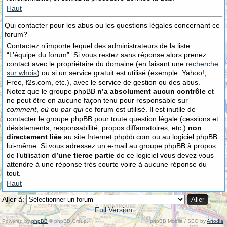
Haut
Qui contacter pour les abus ou les questions légales concernant ce
forum?
Contactez n’importe lequel des administrateurs de la liste
“L’équipe du forum”. Si vous restez sans réponse alors prenez
contact avec le propriétaire du domaine (en faisant une
recherche
sur whois
) ou si un service gratuit est utilisé (exemple: Yahoo!,
Free, f2s.com, etc.), avec le service de gestion ou des abus.
Notez que le groupe phpBB
n’a absolument aucun contrôle
et
ne peut être en aucune façon tenu pour responsable sur
comment
,
où
ou
par qui
ce forum est utilisé. Il est inutile de
contacter le groupe phpBB pour toute question légale (cessions et
désistements, responsabilité, propos diffamatoires, etc.)
non
directement liée
au site Internet phpbb.com ou au logiciel phpBB
lui-même. Si vous adressez un e-mail au groupe phpBB à propos
de l’utilisation
d’une tierce partie
de ce logiciel vous devez vous
attendre à une réponse très courte voire à aucune réponse du
tout.
Haut
Aller à:
Full Version
Powered by
phpBB
© phpBB Group.
phpBB Mobile / SEO by
Artodia
.