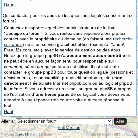
Haut
Qui contacter pour les abus ou les questions légales concernant ce
forum?
Contactez n’importe lequel des administrateurs de la liste
“L’équipe du forum”. Si vous restez sans réponse alors prenez
contact avec le propriétaire du domaine (en faisant une
recherche
sur whois
) ou si un service gratuit est utilisé (exemple: Yahoo!,
Free, f2s.com, etc.), avec le service de gestion ou des abus.
Notez que le groupe phpBB
n’a absolument aucun contrôle
et
ne peut être en aucune façon tenu pour responsable sur
comment
,
où
ou
par qui
ce forum est utilisé. Il est inutile de
contacter le groupe phpBB pour toute question légale (cessions et
désistements, responsabilité, propos diffamatoires, etc.)
non
directement liée
au site Internet phpbb.com ou au logiciel phpBB
lui-même. Si vous adressez un e-mail au groupe phpBB à propos
de l’utilisation
d’une tierce partie
de ce logiciel vous devez vous
attendre à une réponse très courte voire à aucune réponse du
tout.
Haut
Aller à:
Full Version
Powered by
phpBB
© phpBB Group.
phpBB Mobile / SEO by
Artodia
.