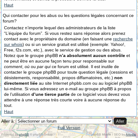
Haut
Qui contacter pour les abus ou les questions légales concernant ce
forum?
Contactez n’importe lequel des administrateurs de la liste
“L’équipe du forum”. Si vous restez sans réponse alors prenez
contact avec le propriétaire du domaine (en faisant une
recherche
sur whois
) ou si un service gratuit est utilisé (exemple: Yahoo!,
Free, f2s.com, etc.), avec le service de gestion ou des abus.
Notez que le groupe phpBB
n’a absolument aucun contrôle
et
ne peut être en aucune façon tenu pour responsable sur
comment
,
où
ou
par qui
ce forum est utilisé. Il est inutile de
contacter le groupe phpBB pour toute question légale (cessions et
désistements, responsabilité, propos diffamatoires, etc.)
non
directement liée
au site Internet phpbb.com ou au logiciel phpBB
lui-même. Si vous adressez un e-mail au groupe phpBB à propos
de l’utilisation
d’une tierce partie
de ce logiciel vous devez vous
attendre à une réponse très courte voire à aucune réponse du
tout.
Haut
Aller à:
Full Version
Powered by
phpBB
© phpBB Group.
phpBB Mobile / SEO by
Artodia
.