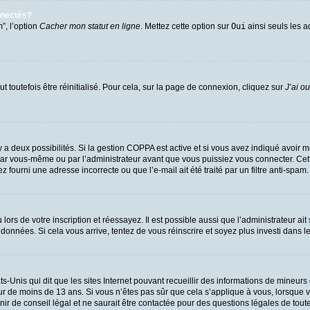
nnectés?
”, l’option
Cacher mon statut en ligne
. Mettez cette option sur
Oui
ainsi seuls les a
 toutefois être réinitialisé. Pour cela, sur la page de connexion, cliquez sur
J’ai o
l y a deux possibilités. Si la gestion COPPA est active et si vous avez indiqué avoir m
par vous-même ou par l’administrateur avant que vous puissiez vous connecter. Cette 
 fourni une adresse incorrecte ou que l’e-mail ait été traité par un filtre anti-spam.
ors de votre inscription et réessayez. Il est possible aussi que l’administrateur ait
 données. Si cela vous arrive, tentez de vous réinscrire et soyez plus investi dans l
ts-Unis qui dit que les sites Internet pouvant recueillir des informations de mineu
eur de moins de 13 ans. Si vous n’êtes pas sûr que cela s’applique à vous, lorsque v
 de conseil légal et ne saurait être contactée pour des questions légales de toute 