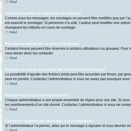
Haut
Comment modifier ou supprimer un sondage?
Comme pour les messages, les sondages ne peuvent être modifiés que par l’aute
est associé le sondage). Si personne n’a voté, l’auteur peut modifier une optio
changeant les intitulés en cours de sondage.
Haut
Pourquoi ne puis-je pas accéder à un forum?
Certains forums peuvent être réservés à certains utilisateurs ou groupes. Pour l
vous devez donc les contacter.
Haut
Pourquoi ne puis-je pas joindre des fichiers à mon message?
La possibilité d’ajouter des fichiers joints peut être accordée par forum, par gro
peut en joindre. Contactez l’administrateur si vous ne savez pas pourquoi vous n
Haut
Pourquoi ai-je reçu un avertissement?
Chaque administrateur a son propre ensemble de règles pour son site. Si vous a
les avertissements d’un site donné. Contactez l’administrateur si vous ne comp
Haut
Comment rapporter des messages à un modérateur?
Si l’administrateur l’a permis, allez sur le message à signaler et vous devriez
Haut