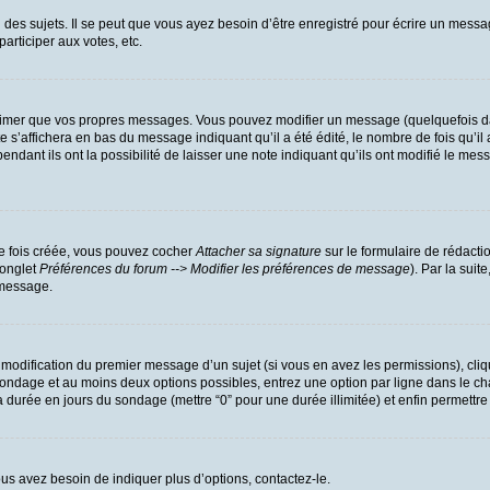
es sujets. Il se peut que vous ayez besoin d’être enregistré pour écrire un messa
participer aux votes, etc.
rimer que vos propres messages. Vous pouvez modifier un message (quelquefois dan
’affichera en bas du message indiquant qu’il a été édité, le nombre de fois qu’il a
dant ils ont la possibilité de laisser une note indiquant qu’ils ont modifié le mess
ne fois créée, vous pouvez cocher
Attacher sa signature
sur le formulaire de rédacti
(onglet
Préférences du forum --> Modifier les préférences de message
). Par la sui
 message.
a modification du premier message d’un sujet (si vous en avez les permissions), cliq
u sondage et au moins deux options possibles, entrez une option par ligne dans l
r la durée en jours du sondage (mettre “0” pour une durée illimitée) et enfin permettre
us avez besoin de indiquer plus d’options, contactez-le.