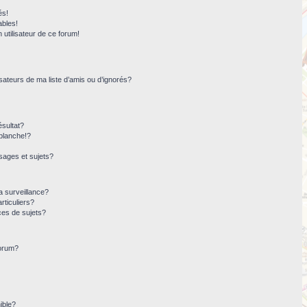
és!
ables!
n utilisateur de ce forum!
sateurs de ma liste d’amis ou d’ignorés?
sultat?
blanche!?
ages et sujets?
la surveillance?
rticuliers?
ces de sujets?
forum?
ible?