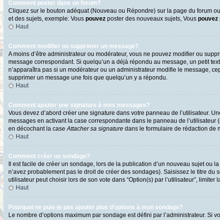
Comment poster dans un forum?
Cliquez sur le bouton adéquat (Nouveau ou Répondre) sur la page du forum ou d
et des sujets, exemple: Vous
pouvez
poster des nouveaux sujets, Vous
pouvez
Haut
Comment modifier ou supprimer un message?
A moins d’être administrateur ou modérateur, vous ne pouvez modifier ou supp
message correspondant. Si quelqu’un a déjà répondu au message, un petit texte s
n’apparaîtra pas si un modérateur ou un administrateur modifie le message, cepen
supprimer un message une fois que quelqu’un y a répondu.
Haut
Comment ajouter une signature à mes messages?
Vous devez d’abord créer une signature dans votre panneau de l’utilisateur. U
messages en activant la case correspondante dans le panneau de l’utilisateur 
en décochant la case
Attacher sa signature
dans le formulaire de rédaction de
Haut
Comment créer un sondage?
Il est facile de créer un sondage, lors de la publication d’un nouveau sujet ou l
n’avez probablement pas le droit de créer des sondages). Saisissez le titre d
utilisateur peut choisir lors de son vote dans “Option(s) par l’utilisateur”, limite
Haut
Pourquoi ne puis-je pas ajouter plus d’options à mon sondage?
Le nombre d’options maximum par sondage est défini par l’administrateur. Si vo