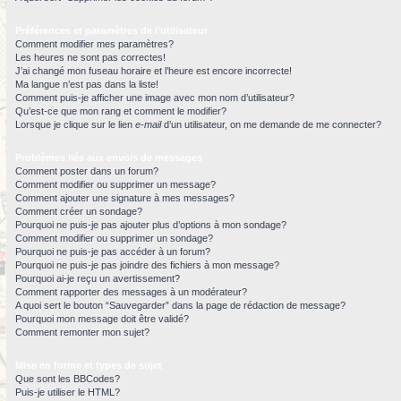
Préférences et paramètres de l’utilisateur
Comment modifier mes paramètres?
Les heures ne sont pas correctes!
J’ai changé mon fuseau horaire et l’heure est encore incorrecte!
Ma langue n’est pas dans la liste!
Comment puis-je afficher une image avec mon nom d’utilisateur?
Qu’est-ce que mon rang et comment le modifier?
Lorsque je clique sur le lien
e-mail
d’un utilisateur, on me demande de me connecter?
Problèmes liés aux envois de messages
Comment poster dans un forum?
Comment modifier ou supprimer un message?
Comment ajouter une signature à mes messages?
Comment créer un sondage?
Pourquoi ne puis-je pas ajouter plus d’options à mon sondage?
Comment modifier ou supprimer un sondage?
Pourquoi ne puis-je pas accéder à un forum?
Pourquoi ne puis-je pas joindre des fichiers à mon message?
Pourquoi ai-je reçu un avertissement?
Comment rapporter des messages à un modérateur?
A quoi sert le bouton “Sauvegarder” dans la page de rédaction de message?
Pourquoi mon message doit être validé?
Comment remonter mon sujet?
Mise en forme et types de sujet
Que sont les BBCodes?
Puis-je utiliser le HTML?