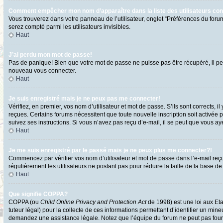
Comment empêcher mon nom d’apparaître dans la liste des utilisateurs co
Vous trouverez dans votre panneau de l’utilisateur, onglet “Préférences du forum
serez compté parmi les utilisateurs invisibles.
Haut
J’ai perdu mon mot de passe!
Pas de panique! Bien que votre mot de passe ne puisse pas être récupéré, il peut
nouveau vous connecter.
Haut
Je suis enregistré mais je ne peux pas me connecter!
Vérifiez, en premier, vos nom d’utilisateur et mot de passe. S’ils sont corrects, i
reçues. Certains forums nécessitent que toute nouvelle inscription soit activée 
suivez ses instructions. Si vous n’avez pas reçu d’e-mail, il se peut que vous ayez
Haut
Je me suis enregistré par le passé mais je ne peux plus me connecter?!
Commencez par vérifier vos nom d’utilisateur et mot de passe dans l’e-mail reçu l
régulièrement les utilisateurs ne postant pas pour réduire la taille de la base de
Haut
Que signifie COPPA?
COPPA (ou
Child Online Privacy and Protection Act
de 1998) est une loi aux Eta
tuteur légal) pour la collecte de ces informations permettant d’identifier un min
demandez une assistance légale. Notez que l’équipe du forum ne peut pas fournir