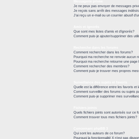
Messagerie privée
Je ne peux pas envoyer de messages priv
Je reçois sans arrêt des messages indésir
J’ai reçu un e-mail ou un courrier abusif d’u
Amis et ignorés
Que sont mes listes d’amis et d’ignorés?
Comment puis-je ajouter/supprimer des utili
Recherche dans les forums
Comment rechercher dans les forums?
Pourquoi ma recherche ne renvoie aucun ré
Pourquoi ma recherche retourne une page 
Comment rechercher des membres?
Comment puis-je trouver mes propres mess
Surveillance des sujets et favoris
Quelle est la différence entre les favoris et 
Comment surveiller des forums ou sujets pa
Comment puis-je supprimer mes surveillan
Fichiers joints
Quels fichiers joints sont autorisés sur ce 
Comment trouver tous mes fichiers joints?
Concernant phpBB 3
Qui sont les auteurs de ce forum?
Pourquoi la fonctionnalité X n’est pas dispon