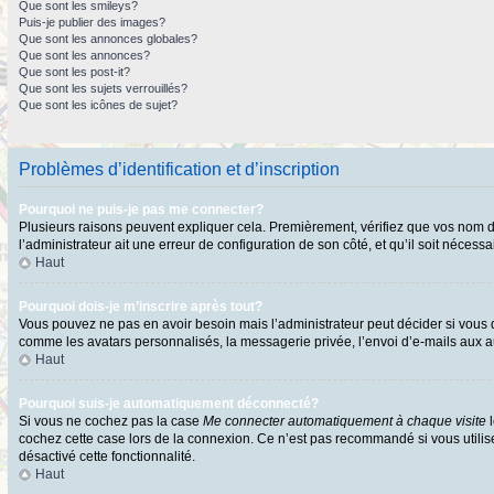
Que sont les smileys?
Puis-je publier des images?
Que sont les annonces globales?
Que sont les annonces?
Que sont les post-it?
Que sont les sujets verrouillés?
Que sont les icônes de sujet?
Problèmes d’identification et d’inscription
Pourquoi ne puis-je pas me connecter?
Plusieurs raisons peuvent expliquer cela. Premièrement, vérifiez que vos nom d’ut
l’administrateur ait une erreur de configuration de son côté, et qu’il soit nécessai
Haut
Pourquoi dois-je m’inscrire après tout?
Vous pouvez ne pas en avoir besoin mais l’administrateur peut décider si vous d
comme les avatars personnalisés, la messagerie privée, l’envoi d’e-mails aux au
Haut
Pourquoi suis-je automatiquement déconnecté?
Si vous ne cochez pas la case
Me connecter automatiquement à chaque visite
l
cochez cette case lors de la connexion. Ce n’est pas recommandé si vous utilisez
désactivé cette fonctionnalité.
Haut