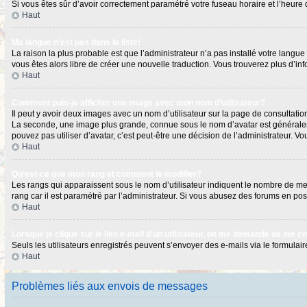
Si vous êtes sûr d’avoir correctement paramétré votre fuseau horaire et l’heure d
Haut
Ma langue n’est pas dans la liste!
La raison la plus probable est que l’administrateur n’a pas installé votre langu
vous êtes alors libre de créer une nouvelle traduction. Vous trouverez plus d’in
Haut
Comment puis-je afficher une image avec mon nom d’utilisateur?
Il peut y avoir deux images avec un nom d’utilisateur sur la page de consultat
La seconde, une image plus grande, connue sous le nom d’avatar est généralement
pouvez pas utiliser d’avatar, c’est peut-être une décision de l’administrateur. 
Haut
Qu’est-ce que mon rang et comment le modifier?
Les rangs qui apparaissent sous le nom d’utilisateur indiquent le nombre de mess
rang car il est paramétré par l’administrateur. Si vous abusez des forums en 
Haut
Lorsque je clique sur le lien
e-mail
d’un utilisateur, on me demande de me c
Seuls les utilisateurs enregistrés peuvent s’envoyer des e-mails via le formulaire
Haut
Problèmes liés aux envois de messages