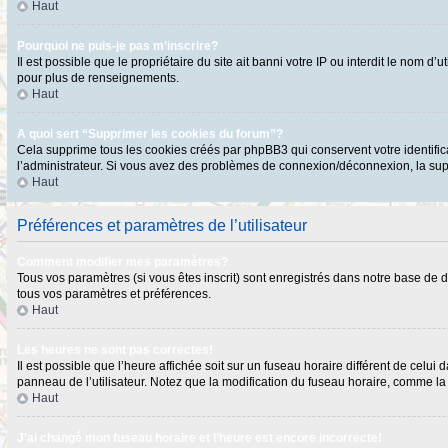
Haut
Pourquoi ne puis-je pas m’inscrire?
Il est possible que le propriétaire du site ait banni votre IP ou interdit le nom 
pour plus de renseignements.
Haut
A quoi sert “Supprimer les cookies du forum”?
Cela supprime tous les cookies créés par phpBB3 qui conservent votre identificat
l’administrateur. Si vous avez des problèmes de connexion/déconnexion, la supp
Haut
Préférences et paramètres de l’utilisateur
Comment modifier mes paramètres?
Tous vos paramètres (si vous êtes inscrit) sont enregistrés dans notre base de do
tous vos paramètres et préférences.
Haut
Les heures ne sont pas correctes!
Il est possible que l’heure affichée soit sur un fuseau horaire différent de cel
panneau de l’utilisateur. Notez que la modification du fuseau horaire, comme la p
Haut
J’ai changé mon fuseau horaire et l’heure est encore incorrecte!