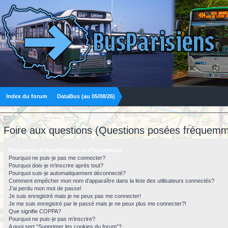
Index du forum
DataBus (au 05/08/26)
Foire aux questions (Questions posées fréquemm
Problèmes d’identification et d’inscription
Pourquoi ne puis-je pas me connecter?
Pourquoi dois-je m’inscrire après tout?
Pourquoi suis-je automatiquement déconnecté?
Comment empêcher mon nom d’apparaître dans la liste des utilisateurs connectés?
J’ai perdu mon mot de passe!
Je suis enregistré mais je ne peux pas me connecter!
Je me suis enregistré par le passé mais je ne peux plus me connecter?!
Que signifie COPPA?
Pourquoi ne puis-je pas m’inscrire?
A quoi sert “Supprimer les cookies du forum”?