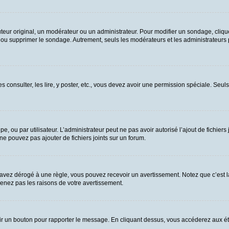
ur original, un modérateur ou un administrateur. Pour modifier un sondage, cliqu
n ou supprimer le sondage. Autrement, seuls les modérateurs et les administrateurs
es consulter, les lire, y poster, etc., vous devez avoir une permission spéciale. Se
upe, ou par utilisateur. L’administrateur peut ne pas avoir autorisé l’ajout de fichie
e pouvez pas ajouter de fichiers joints sur un forum.
vez dérogé à une règle, vous pouvez recevoir un avertissement. Notez que c’est la
renez pas les raisons de votre avertissement.
 voir un bouton pour rapporter le message. En cliquant dessus, vous accéderez aux é