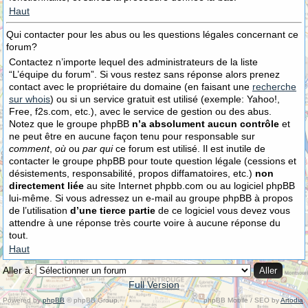
Haut
Qui contacter pour les abus ou les questions légales concernant ce
forum?
Contactez n’importe lequel des administrateurs de la liste
“L’équipe du forum”. Si vous restez sans réponse alors prenez
contact avec le propriétaire du domaine (en faisant une
recherche
sur whois
) ou si un service gratuit est utilisé (exemple: Yahoo!,
Free, f2s.com, etc.), avec le service de gestion ou des abus.
Notez que le groupe phpBB
n’a absolument aucun contrôle
et
ne peut être en aucune façon tenu pour responsable sur
comment
,
où
ou
par qui
ce forum est utilisé. Il est inutile de
contacter le groupe phpBB pour toute question légale (cessions et
désistements, responsabilité, propos diffamatoires, etc.)
non
directement liée
au site Internet phpbb.com ou au logiciel phpBB
lui-même. Si vous adressez un e-mail au groupe phpBB à propos
de l’utilisation
d’une tierce partie
de ce logiciel vous devez vous
attendre à une réponse très courte voire à aucune réponse du
tout.
Haut
Aller à:
Full Version
Powered by
phpBB
© phpBB Group.
phpBB Mobile / SEO by
Artodia
.