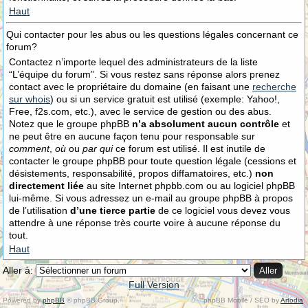
Haut
Qui contacter pour les abus ou les questions légales concernant ce
forum?
Contactez n’importe lequel des administrateurs de la liste
“L’équipe du forum”. Si vous restez sans réponse alors prenez
contact avec le propriétaire du domaine (en faisant une
recherche
sur whois
) ou si un service gratuit est utilisé (exemple: Yahoo!,
Free, f2s.com, etc.), avec le service de gestion ou des abus.
Notez que le groupe phpBB
n’a absolument aucun contrôle
et
ne peut être en aucune façon tenu pour responsable sur
comment
,
où
ou
par qui
ce forum est utilisé. Il est inutile de
contacter le groupe phpBB pour toute question légale (cessions et
désistements, responsabilité, propos diffamatoires, etc.)
non
directement liée
au site Internet phpbb.com ou au logiciel phpBB
lui-même. Si vous adressez un e-mail au groupe phpBB à propos
de l’utilisation
d’une tierce partie
de ce logiciel vous devez vous
attendre à une réponse très courte voire à aucune réponse du
tout.
Haut
Aller à:
Full Version
Powered by
phpBB
© phpBB Group.
phpBB Mobile / SEO by
Artodia
.