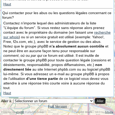
Haut
Qui contacter pour les abus ou les questions légales concernant ce
forum?
Contactez n’importe lequel des administrateurs de la liste
“L’équipe du forum”. Si vous restez sans réponse alors prenez
contact avec le propriétaire du domaine (en faisant une
recherche
sur whois
) ou si un service gratuit est utilisé (exemple: Yahoo!,
Free, f2s.com, etc.), avec le service de gestion ou des abus.
Notez que le groupe phpBB
n’a absolument aucun contrôle
et
ne peut être en aucune façon tenu pour responsable sur
comment
,
où
ou
par qui
ce forum est utilisé. Il est inutile de
contacter le groupe phpBB pour toute question légale (cessions et
désistements, responsabilité, propos diffamatoires, etc.)
non
directement liée
au site Internet phpbb.com ou au logiciel phpBB
lui-même. Si vous adressez un e-mail au groupe phpBB à propos
de l’utilisation
d’une tierce partie
de ce logiciel vous devez vous
attendre à une réponse très courte voire à aucune réponse du
tout.
Haut
Aller à:
Full Version
Powered by
phpBB
© phpBB Group.
phpBB Mobile / SEO by
Artodia
.